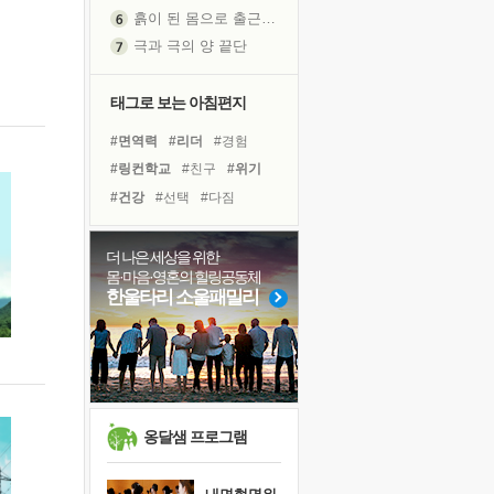
흙이 된 몸으로 출근하는 여자
극과 극의 양 끝단
내가 '나다움'을 찾는 길
피해 갈 수 없는 사건들
태그로 보는 아침편지
처음 손을 잡았던 날
#면역력
#리더
#경험
꿈이 실제가 되는 것
#링컨학교
#친구
#위기
'말 타는 법'을 먼저
#건강
#선택
#다짐
졸업식 사진을 보며
#도움
#유튜브
#아이들
극심한 변비, 어깨결림, 수면 장애
#힐링
#독서
#극복
더 나은 세상을 위한
아픈 아버지를 위한 공간 설계
몸·마음·영혼의 힐링공동체
#계획
#희망
#삶
슬럼프
한울타리 소울패밀리
#바이러스
#사람
보고 싶은 어머니
#독서캠프
#명상
#나눔
유년 시절의 부산 영도 바다
#비전캠프
못된 꼰대들
너무 황홀한 꽃들이여!
희망이란
옹달샘 프로그램
'모른다'는 것