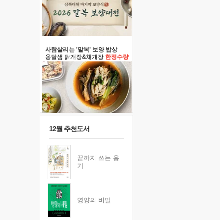
사람살리는 '말복' 보양 밥상
옹달샘 닭개장&채개장
한정수량
12월 추천도서
끝까지 쓰는 용
기
영양의 비밀