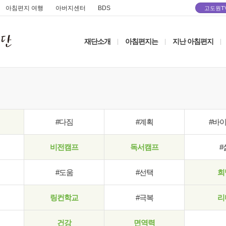
아침편지 여행
아버지센터
BDS
고도원T
재단소개
아침편지는
지난 아침편지
|
|
|
#다짐
#계획
#바
비전캠프
독서캠프
#
#도움
#선택
희
링컨학교
#극복
리
건강
면역력