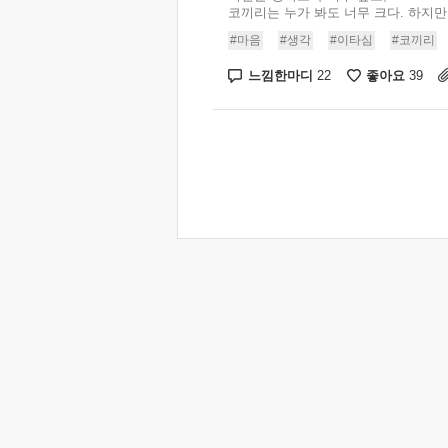
코끼리는 누가 봐도 너무 크다. 하지만 .
#마음
#생각
#이타심
#코끼리
느낌한마디
좋아요
22
39