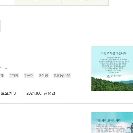
...
#해
#카페
#목재
#장롱
#오동나무
모으기
2024.9.6. 금요일
3