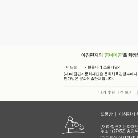
아침편지의
'꿈너머꿈'
을 함께
더드림
한울타리 소울패밀리
(재)아침편지문화재단은 문화체육관광부에서
인가받은 문화예술단체입니다.
나의 후원내역 보기
|
도움방
아침편지 
(재)아침편지문화재단 | 
주소 : (27452) 충
'고도원의 아침편지' 