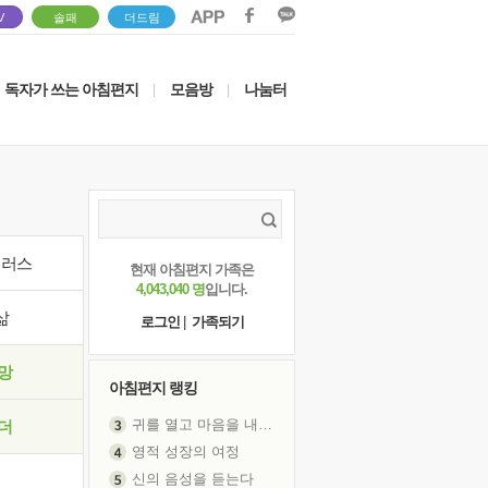
V
솔패
더드림
독자가 쓰는 아침편지
모음방
나눔터
|
|
이러스
현재 아침편지 가족은
4,043,040 명
입니다.
삶
로그인
|
가족되기
망
아침편지 랭킹
귀를 열고 마음을 내어주고
더
영적 성장의 여정
신의 음성을 듣는다