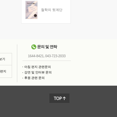
철학의 뒷계단
문의 및 연락
,
1644-8421
043-723-2033
 보기
아침 편지 관련문의
침편지
강연 및 인터뷰 문의
후원 관련 문의