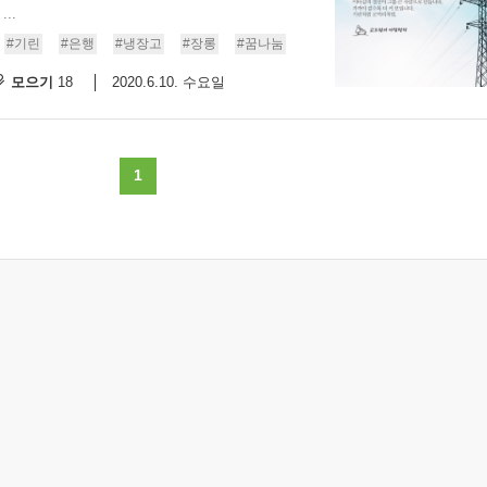
..
스
10
#기린
#은행
#냉장고
#장롱
#꿈나눔
모으기
2020.6.10. 수요일
18
크
10
1
1
10
11
크
12