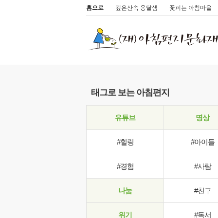
홈으로
깊은산속 옹달샘
꽃피는 아침마을
태그로 보는 아침편지
유튜브
명상
#힐링
#아이들
#경험
#사람
나눔
#친구
위기
#독서