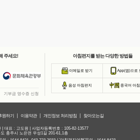
해 주세요!
아침편지를 받는 다양한 방법들
이메일로 받기
App(앱)으로
음성 아침편지
중국어 아
기부금 영수증 신청
후원하기
이용약관
개인정보 처리방침
찾아오는길
대표 : 고도원 | 사업자등록번호 : 105-82-13577
청북도 충주시 노은면 우성1길 201-61,1층
문의 :
,
/ '아침편지여행'문의 :