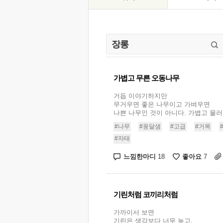
가볍고 무른 오동나무
거듭 이야기하지만
무거우면 좋은 나무이고 가벼우면
나쁜 나무인 것이 아니다. 가볍고 물러서
#나무
#옹달샘
#고급
#거목
#자태
느낌한마디
좋아요
18
7
기린처럼 코끼리처럼
가까이서 보면
기린은 생각보다 너무 높고,