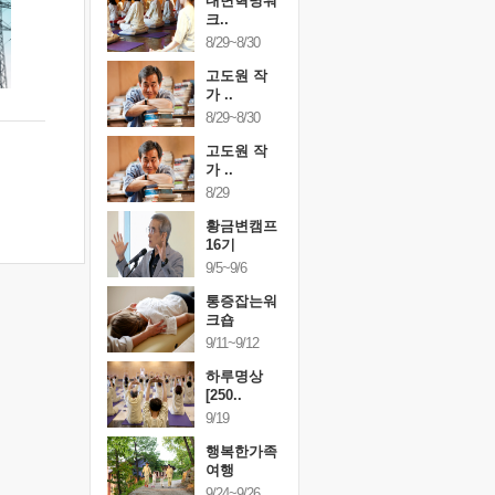
건강명상법
내면혁명워
건강명상
..
크..
스..
/9~10/10
8/29~8/30
10/9~10/10
내면혁명워
고도원 작
내면혁명
..
가 ..
크..
/17~10/18
8/29~8/30
10/17~10/18
황금변캠프
고도원 작
황금변캠
7기
가 ..
17기
/30~10/31
8/29
10/30~10/31
통증잡는워
황금변캠프
통증잡는
크숍
16기
크숍
/7~11/8
9/5~9/6
11/7~11/8
내면혁명워
통증잡는워
내면혁명
..
크숍
크..
/12~12/13
9/11~9/12
12/12~12/13
하루명상
[250..
9/19
행복한가족
여행
9/24~9/26