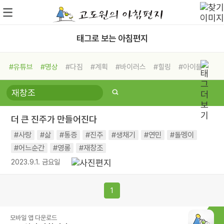
태그로 보는 아침편지
#유튜브
#명상
#다짐
#계획
#바이러스
#힐링
#아이들
#비전캠프
#독서캠프
#삶
#경험
#사람
#도움
#선택
#희망
#나눔
#친구
#링컨학교
#극복
#리더
#위기
더 큰 진주가 만들어진다
#독서
#건강
#면역력
#사랑
#삶
#통증
#진주
#생채기
#연민
#돌멩이
#어느순간
#영롱
#재창조
2023.9.1. 금요일
1
모바일 앱 다운로드