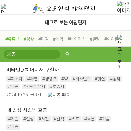
태그로 보는 아침편지
#유튜브
#명상
#다짐
#계획
#바이러스
#힐링
#아이들
#비전캠프
#독서캠프
#삶
#경험
#사람
#도움
#선택
#희망
#나눔
#친구
#링컨학교
#극복
#리더
#위기
비타민D를 어디서 구할까
#독서
#건강
#면역력
#에너지
#자연
#생명력
#약
#비타민D
#햇살
#공짜
#제공
#천연치유제
#보충제
2024.10.25. 금요일
내 인생 시간의 흐름
#기쁨
#인생
#시간
#산책
#속도
#흐름
#기술
#제공