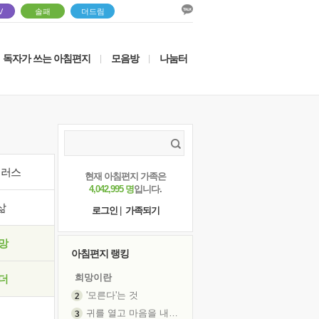
V
솔패
더드림
독자가 쓰는 아침편지
모음방
나눔터
|
|
이러스
현재 아침편지 가족은
4,042,995 명
입니다.
삶
로그인
|
가족되기
망
아침편지 랭킹
희망이란
더
'모른다'는 것
귀를 열고 마음을 내어주고