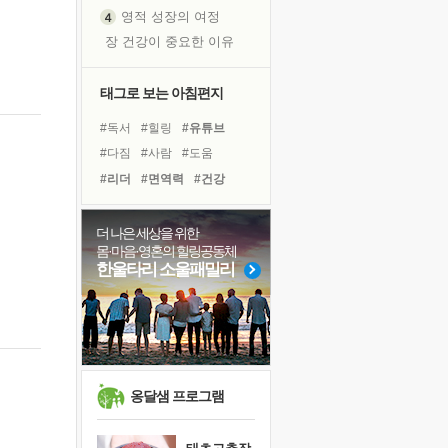
영적 성장의 여정
장 건강이 중요한 이유
신의 음성을 듣는다
흙이 된 몸으로 출근하는 여자
태그로 보는 아침편지
극과 극의 양 끝단
#독서
#힐링
#유튜브
내가 '나다움'을 찾는 길
#다짐
#사람
#도움
피해 갈 수 없는 사건들
#리더
#면역력
#건강
처음 손을 잡았던 날
#극복
#나눔
#위기
꿈이 실제가 되는 것
#계획
#비전캠프
#삶
더 나은 세상을 위한
'말 타는 법'을 먼저
몸·마음·영혼의 힐링공동체
#명상
#링컨학교
#경험
졸업식 사진을 보며
한울타리 소울패밀리
#바이러스
#친구
#선택
아픈 아버지를 위한 공간 설계
#독서캠프
#아이들
극심한 변비, 어깨결림, 수면 장애
#희망
보고 싶은 어머니
유년 시절의 부산 영도 바다
못된 꼰대들
옹달샘 프로그램
거울 속의 나