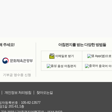
해 주세요!
아침편지를 받는 다양한 방법들
App(앱)으로
이메일로 받기
음성 아침편지
중국어 
기부금 영수증 신청
개인정보 처리방침
찾아오는길
등록번호 : 105-82-13577
1길 201-61,1층
/ '아침편지여행'문의 :