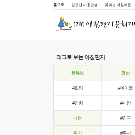
홈으로
깊은산속 옹달샘
꽃피는 아침마을
태그로 보는 아침편지
유튜브
명상
#힐링
#아이들
#경험
#사람
나눔
#친구
위기
#독서