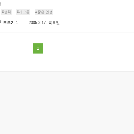
...
#성취
#게으름
#좋은 인생
모으기
2005.3.17. 목요일
1
1