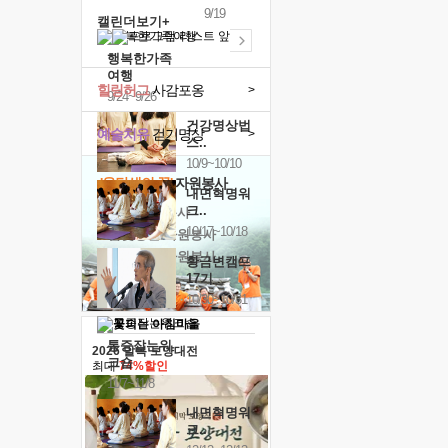
9/19
캘린더보기+
행복한가족
여행
힐링허그
사감포옹
>
9/24~9/26
건강명상법
예술치유
걷기명상
>
스..
10/9~10/10
'옹달샘의 꽃'
자원봉사
내면혁명워
크..
· 청년 자원봉사
10/17~10/18
· 금빛청년 자원봉사
· 음식연구 자원봉사
황금변캠프
17기
10/30~10/31
통증잡는워
2026 말복 보양대전
크숍
최대
74%할인
11/7~11/8
내면혁명워
크..