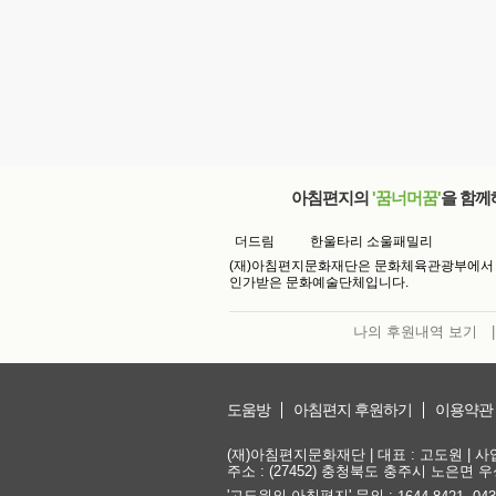
아침편지의
'꿈너머꿈'
을 함께
더드림
한울타리 소울패밀리
(재)아침편지문화재단은 문화체육관광부에서
인가받은 문화예술단체입니다.
나의 후원내역 보기
|
도움방
아침편지 후원하기
이용약관
(재)아침편지문화재단 | 대표 : 고도원 | 사업자
주소 : (27452) 충청북도 충주시 노은면 우성
'고도원의 아침편지' 문의 :
,