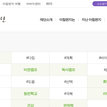
아침편지 여행
아버지센터
BDS
고도원T
재단소개
아침편지는
지난 아침편지
|
|
|
#다짐
#계획
#바
비전캠프
독서캠프
#
#도움
#선택
희
링컨학교
#극복
리
건강
면역력