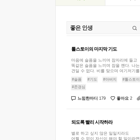
톨스토이의 마지막 기도
마음에 슬픔을 느끼며 잠자리에 들고
똑같은 슬픔을 느끼며 잠을 깬다. 나는
견딜 수 없다. 비를 맞으며 여기저기를 
#슬픔
#기도
#아버지
#톨스토이
#존경심
느낌한마디
좋아요
179
2
되도록 빨리 시작하라
별로 하고 싶지 않은 일일지라도
어쩔 수 없이 자신이 해야 할 일이라면