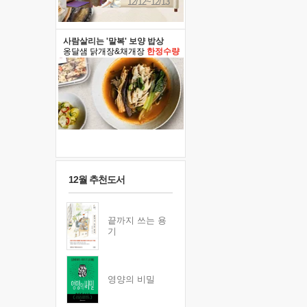
12/12~12/13
사람살리는 '말복' 보양 밥상
옹달샘 닭개장&채개장
한정수량
12월 추천도서
끝까지 쓰는 용
기
영양의 비밀