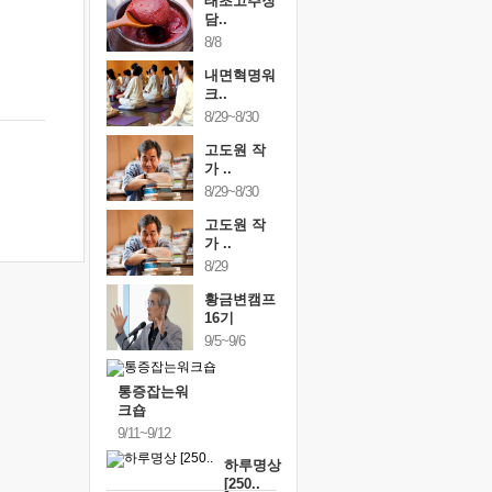
태초고추장
담..
8/8
내면혁명워
크..
8/29~8/30
고도원 작
가 ..
8/29~8/30
고도원 작
가 ..
8/29
황금변캠프
16기
9/5~9/6
통증잡는워
크숍
9/11~9/12
하루명상
[250..