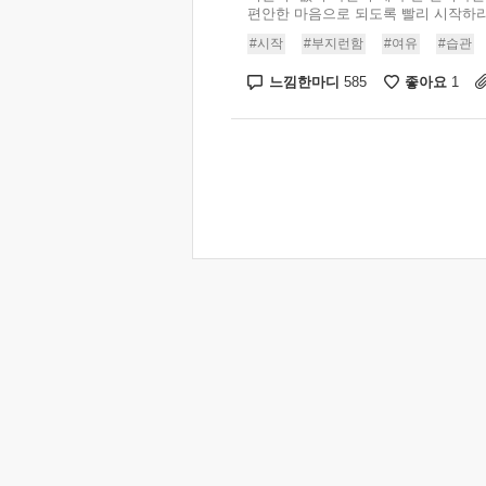
편안한 마음으로 되도록 빨리 시작하라. 
#시작
#부지런함
#여유
#습관
느낌한마디
좋아요
585
1