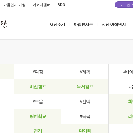
아침편지 여행
아버지센터
BDS
고도원T
재단소개
아침편지는
지난 아침편지
|
|
|
#다짐
#계획
#바
비전캠프
독서캠프
#
#도움
#선택
희
링컨학교
#극복
리
건강
면역력