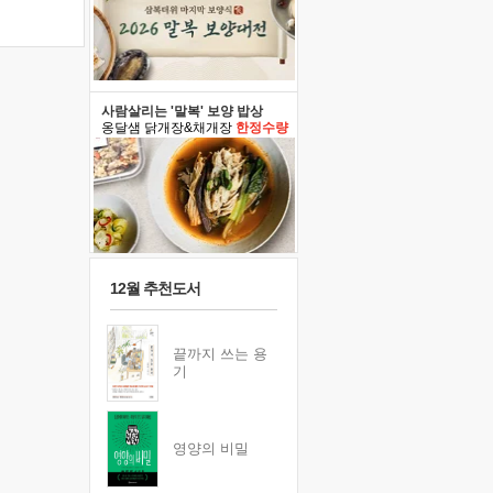
사람살리는 '말복' 보양 밥상
옹달샘 닭개장&채개장
한정수량
12월 추천도서
끝까지 쓰는 용
기
영양의 비밀