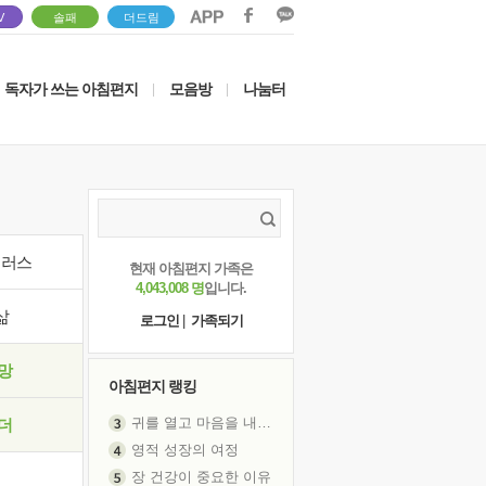
V
솔패
더드림
독자가 쓰는 아침편지
모음방
나눔터
|
|
이러스
현재 아침편지 가족은
4,043,008 명
입니다.
삶
로그인
|
가족되기
망
아침편지 랭킹
귀를 열고 마음을 내어주고
더
영적 성장의 여정
장 건강이 중요한 이유