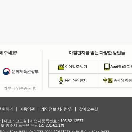
해 주세요!
아침편지를 받는 다양한 방법들
이메일로 받기
App(앱)으로
음성 아침편지
중국어 아
기부금 영수증 신청
후원하기
이용약관
개인정보 처리방침
찾아오는길
대표 : 고도원 | 사업자등록번호 : 105-82-13577
청북도 충주시 노은면 우성1길 201-61,1층
문의 :
,
/ '아침편지여행'문의 :