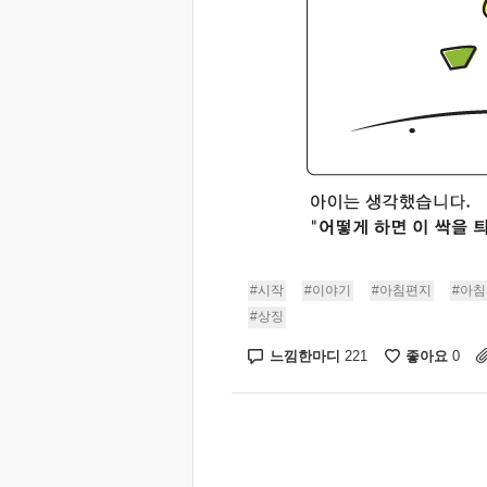
#시작
#이야기
#아침편지
#아침
#상징
느낌한마디
좋아요
221
0