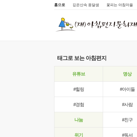
홈으로
깊은산속 옹달샘
꽃피는 아침마을
태그로 보는 아침편지
유튜브
명상
#힐링
#아이들
#경험
#사람
나눔
#친구
위기
#독서