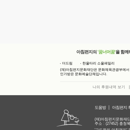
아침편지의
'꿈너머꿈'
을 함께
더드림
한울타리 소울패밀리
(재)아침편지문화재단은 문화체육관광부에서
인가받은 문화예술단체입니다.
나의 후원내역 보기
|
도움방
아침편지 
(재)아침편지문화재단 | 
주소 : (27452) 충
'고도원의 아침편지' 