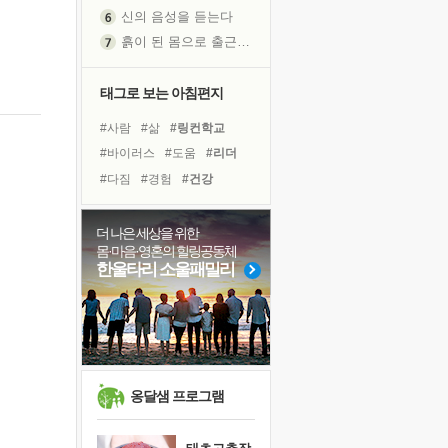
신의 음성을 듣는다
흙이 된 몸으로 출근하는 여자
극과 극의 양 끝단
내가 '나다움'을 찾는 길
태그로 보는 아침편지
피해 갈 수 없는 사건들
#사람
#삶
#링컨학교
처음 손을 잡았던 날
#바이러스
#도움
#리더
꿈이 실제가 되는 것
#다짐
#경험
#건강
'말 타는 법'을 먼저
#나눔
#독서
#비전캠프
졸업식 사진을 보며
#계획
#친구
#선택
더 나은 세상을 위한
아픈 아버지를 위한 공간 설계
몸·마음·영혼의 힐링공동체
#명상
#위기
#극복
극심한 변비, 어깨결림, 수면 장애
한울타리 소울패밀리
#아이들
#힐링
보고 싶은 어머니
#독서캠프
#희망
유년 시절의 부산 영도 바다
#면역력
#유튜브
못된 꼰대들
거울 속의 나
희망이란
옹달샘 프로그램
'모른다'는 것