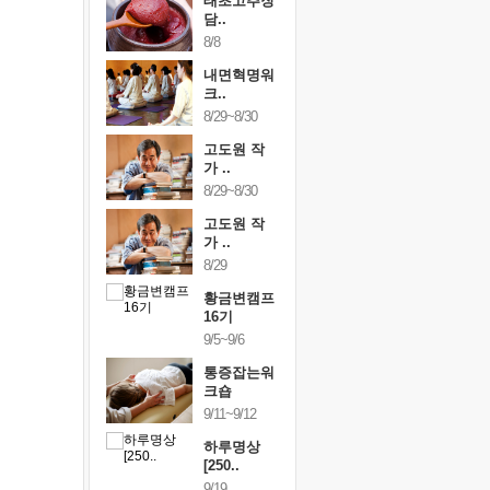
행복한가족
태초고추장
행복한가
여행
담..
여행
24~9/26
8/8
9/24~9/26
건강명상법
내면혁명워
건강명상
..
크..
스..
/9~10/10
8/29~8/30
10/9~10/10
내면혁명워
고도원 작
내면혁명
..
가 ..
크..
/17~10/18
8/29~8/30
10/17~10/18
황금변캠프
고도원 작
황금변캠
7기
가 ..
17기
/30~10/31
8/29
10/30~10/31
통증잡는워
황금변캠프
통증잡는
크숍
16기
크숍
/7~11/8
9/5~9/6
11/7~11/8
내면혁명워
통증잡는워
내면혁명
..
크숍
크..
/12~12/13
9/11~9/12
12/12~12/13
하루명상
[250..
9/19