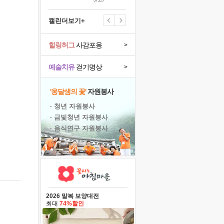
캘린더보기+
힐링허그
사감포옹
>
예술치유
걷기명상
>
'옹달샘의 꽃'
자원봉사
· 청년 자원봉사
· 금빛청년 자원봉사
· 음식연구 자원봉사
2026 말복 보양대전
최대
74%할인