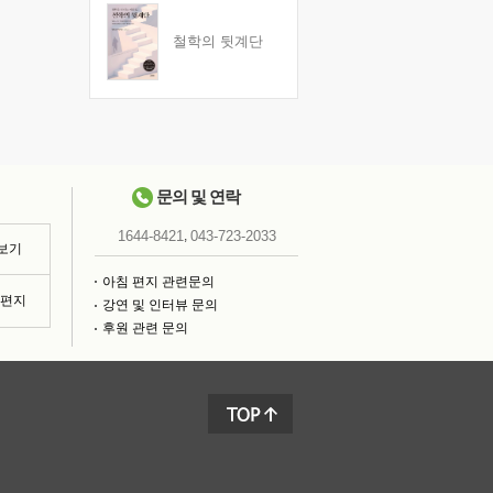
철학의 뒷계단
문의 및 연락
,
1644-8421
043-723-2033
 보기
아침 편지 관련문의
침편지
강연 및 인터뷰 문의
후원 관련 문의