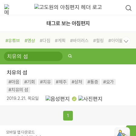
태그로 보는 아침편지
#유튜브
#명상
#다짐
#계획
#바이러스
#힐링
#아이들
#비전캠프
#독서캠프
#삶
#경험
#사람
#도움
#선택
#희망
#나눔
#친구
#링컨학교
#극복
#리더
#위기
치유의 섬
#독서
#건강
#면역력
#마음
#기회
#치유
#제주
#상처
#통증
#요가
#치유의 섬
2019.2.21. 목요일
1
모바일 앱 다운로드