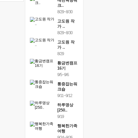
건강명상법
내면혁명워
건강명상
..
크..
스..
/9~10/10
8/29~8/30
10/9~10/10
내면혁명워
고도원 작
내면혁명
..
가 ..
크..
/17~10/18
8/29~8/30
10/17~10/18
황금변캠프
고도원 작
황금변캠
7기
가 ..
17기
/30~10/31
8/29
10/30~10/31
통증잡는워
황금변캠프
통증잡는
크숍
16기
크숍
/7~11/8
9/5~9/6
11/7~11/8
내면혁명워
통증잡는워
내면혁명
..
크숍
크..
/12~12/13
9/11~9/12
12/12~12/13
하루명상
[250..
9/19
행복한가족
여행
9/24~9/26