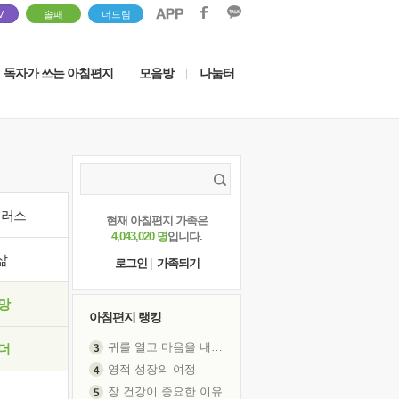
V
솔패
더드림
독자가 쓰는 아침편지
모음방
나눔터
|
|
이러스
현재 아침편지 가족은
4,043,020 명
입니다.
삶
로그인
|
가족되기
망
아침편지 랭킹
귀를 열고 마음을 내어주고
더
영적 성장의 여정
장 건강이 중요한 이유