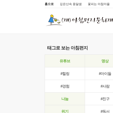
홈으로
깊은산속 옹달샘
꽃피는 아침마을
태그로 보는 아침편지
유튜브
명상
#힐링
#아이들
#경험
#사람
나눔
#친구
위기
#독서