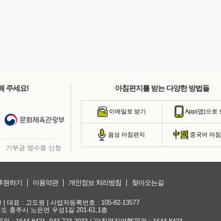
해 주세요!
아침편지를 받는 다양한 방법들
이메일로 받기
App(앱)으로
음성 아침편지
중국어 아
기부금 영수증 신청
후원하기
이용약관
개인정보 처리방침
찾아오는길
대표 : 고도원 | 사업자등록번호 : 105-82-13577
청북도 충주시 노은면 우성1길 201-61,1층
문의 :
,
/ '아침편지여행'문의 :