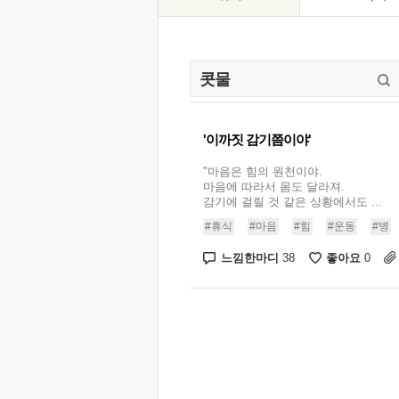
'이까짓 감기쯤이야'
"마음은 힘의 원천이야.
마음에 따라서 몸도 달라져.
감기에 걸릴 것 같은 상황에서도 ...
#휴식
#마음
#힘
#운동
#병
느낌한마디
좋아요
38
0