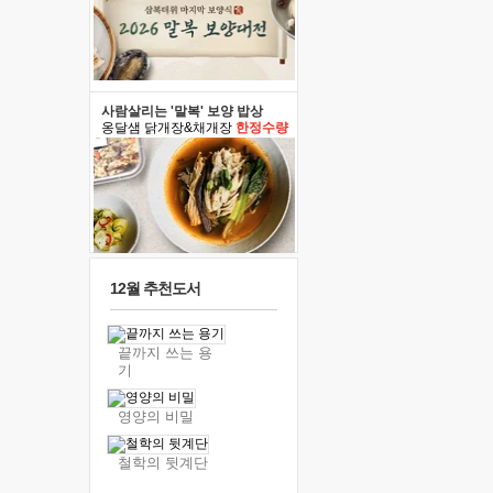
사람살리는 '말복' 보양 밥상
옹달샘 닭개장&채개장
한정수량
12월 추천도서
끝까지 쓰는 용
기
영양의 비밀
철학의 뒷계단