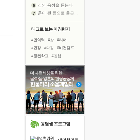
신의 음성을 듣는다
흙이 된 몸으로 출근하는 여자
극과 극의 양 끝단
내가 '나다움'을 찾는 길
태그로 보는 아침편지
피해 갈 수 없는 사건들
#면역력
#삶
#리더
처음 손을 잡았던 날
#건강
#다짐
#비전캠프
꿈이 실제가 되는 것
#링컨학교
#경험
'말 타는 법'을 먼저
#아이들
#희망
졸업식 사진을 보며
#독서캠프
#계획
#나눔
더 나은 세상을 위한
극심한 변비, 어깨결림, 수면 장애
몸·마음·영혼의 힐링공동체
#힐링
#도움
#바이러스
아픈 아버지를 위한 공간 설계
한울타리 소울패밀리
#유튜브
#독서
#사람
슬럼프
#친구
#극복
#선택
보고 싶은 어머니
#명상
#위기
유년 시절의 부산 영도 바다
못된 꼰대들
희망이란
옹달샘 프로그램
'모른다'는 것