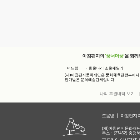
아침편지의
'꿈너머꿈'
을 함께
더드림
한울타리 소울패밀리
(재)아침편지문화재단은 문화체육관광부에서
인가받은 문화예술단체입니다.
나의 후원내역 보기
|
도움방
아침편지 
(재)아침편지문화재단 | 
주소 : (27452) 충
'고도원의 아침편지' 