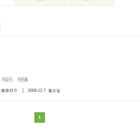
#감기
#콧물
모으기
2009.12.7. 월요일
0
1