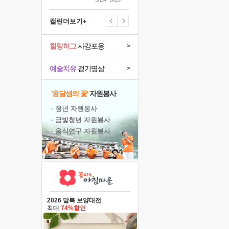
캘린더보기+
힐링허그
사감포옹
>
예술치유
걷기명상
>
'옹달샘의 꽃'
자원봉사
· 청년 자원봉사
· 금빛청년 자원봉사
· 음식연구 자원봉사
2026 말복 보양대전
최대
74%할인