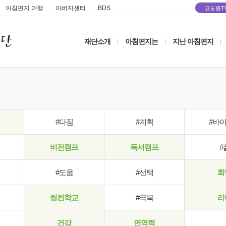
아침편지 여행
아버지센터
BDS
고도원T
재단소개
아침편지는
지난 아침편지
|
|
|
#다짐
#계획
#바
비전캠프
독서캠프
#
#도움
#선택
희
링컨학교
#극복
리
건강
면역력