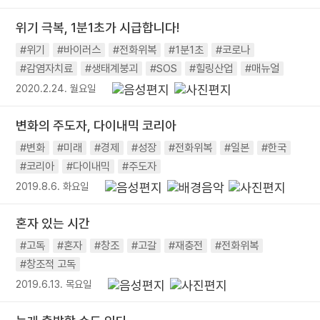
위기 극복, 1분1초가 시급합니다!
#위기
#바이러스
#전화위복
#1분1초
#코로나
#감염자치료
#생태계붕괴
#SOS
#힐링산업
#매뉴얼
2020.2.24. 월요일
변화의 주도자, 다이내믹 코리아
#변화
#미래
#경제
#성장
#전화위복
#일본
#한국
#코리아
#다이내믹
#주도자
2019.8.6. 화요일
혼자 있는 시간
#고독
#혼자
#창조
#고갈
#재충전
#전화위복
#창조적 고독
2019.6.13. 목요일