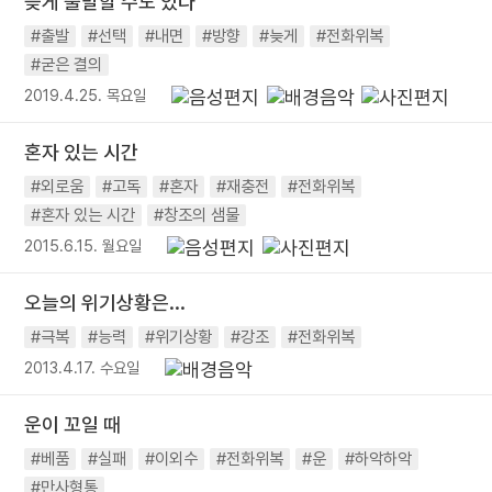
늦게 출발할 수도 있다
#출발
#선택
#내면
#방향
#늦게
#전화위복
#굳은 결의
2019.4.25. 목요일
혼자 있는 시간
#외로움
#고독
#혼자
#재충전
#전화위복
#혼자 있는 시간
#창조의 샘물
2015.6.15. 월요일
오늘의 위기상황은...
#극복
#능력
#위기상황
#강조
#전화위복
2013.4.17. 수요일
운이 꼬일 때
#베품
#실패
#이외수
#전화위복
#운
#하악하악
#만사형통