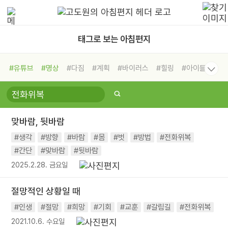
태그로 보는 아침편지
#유튜브
#명상
#다짐
#계획
#바이러스
#힐링
#아이들
#비전캠프
#독서캠프
#삶
#경험
#사람
#도움
#선택
#희망
#나눔
#친구
#링컨학교
#극복
#리더
#위기
맞바람, 뒷바람
#독서
#건강
#면역력
#생각
#방향
#바람
#몸
#벗
#방법
#전화위복
#간단
#맞바람
#뒷바람
2025.2.28. 금요일
절망적인 상황일 때
#인생
#절망
#희망
#기회
#교훈
#갈림길
#전화위복
2021.10.6. 수요일