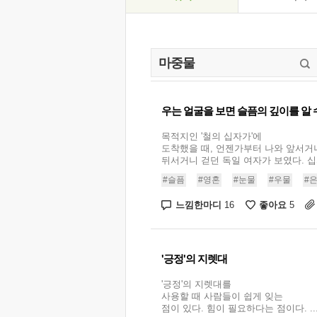
우는 얼굴을 보면 슬픔의 깊이를 알 
목적지인 '철의 십자가'에
도착했을 때, 언젠가부터 나와 앞서거
뒤서거니 걷던 독일 여자가 보였다. 십자
#슬픔
#영혼
#눈물
#우물
#
느낌한마디
좋아요
16
5
'긍정'의 지렛대
'긍정'의 지렛대를
사용할 때 사람들이 쉽게 잊는
점이 있다. 힘이 필요하다는 점이다. ..