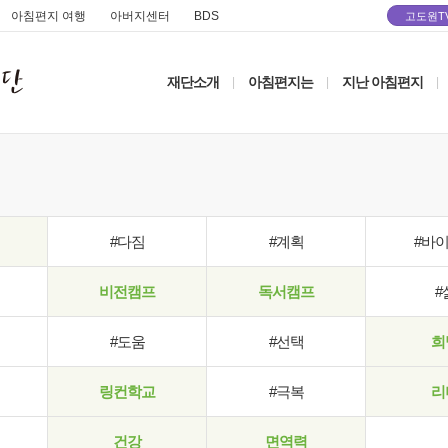
아침편지 여행
아버지센터
BDS
고도원T
재단소개
아침편지는
지난 아침편지
|
|
|
#다짐
#계획
#바
비전캠프
독서캠프
#
#도움
#선택
희
링컨학교
#극복
리
건강
면역력