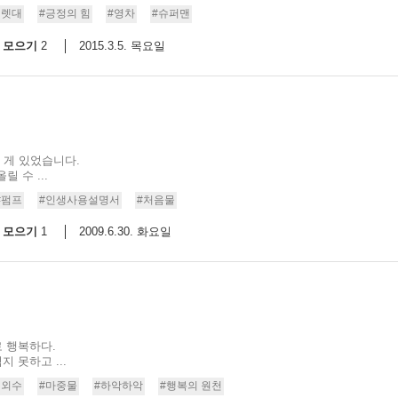
지렛대
#긍정의 힘
#영차
#슈퍼맨
모으기
2015.3.5. 목요일
2
 게 있었습니다.
 수 ...
#펌프
#인생사용설명서
#처음물
모으기
2009.6.30. 화요일
1
로 행복하다.
 못하고 ...
이외수
#마중물
#하악하악
#행복의 원천