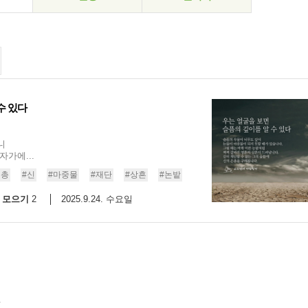
수 있다
니
가에...
은총
#신
#마중물
#재단
#상흔
#논밭
모으기
2025.9.24. 수요일
2
.