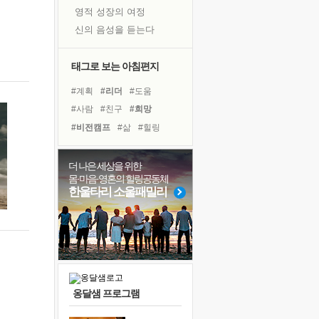
영적 성장의 여정
신의 음성을 듣는다
흙이 된 몸으로 출근하는 여자
극과 극의 양 끝단
태그로 보는 아침편지
내가 '나다움'을 찾는 길
#계획
#리더
#도움
피해 갈 수 없는 사건들
#사람
#친구
#희망
처음 손을 잡았던 날
#비전캠프
#삶
#힐링
꿈이 실제가 되는 것
#위기
#유튜브
#면역력
'말 타는 법'을 먼저
#링컨학교
#경험
더 나은 세상을 위한
졸업식 사진을 보며
몸·마음·영혼의 힐링공동체
#아이들
#극복
극심한 변비, 어깨결림, 수면 장애
한울타리 소울패밀리
#독서캠프
#다짐
#건강
아픈 아버지를 위한 공간 설계
#선택
#명상
#바이러스
슬럼프
#독서
#나눔
보고 싶은 어머니
유년 시절의 부산 영도 바다
못된 꼰대들
옹달샘 프로그램
너무 황홀한 꽃들이여!