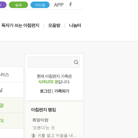
V
솔패
더드림
독자가 쓰는 아침편지
모음방
나눔터
|
|
이러스
현재 아침편지 가족은
4,043,031 명
입니다.
삶
로그인
|
가족되기
망
아침편지 랭킹
희망이란
더
'모른다'는 것
귀를 열고 마음을 내어주고