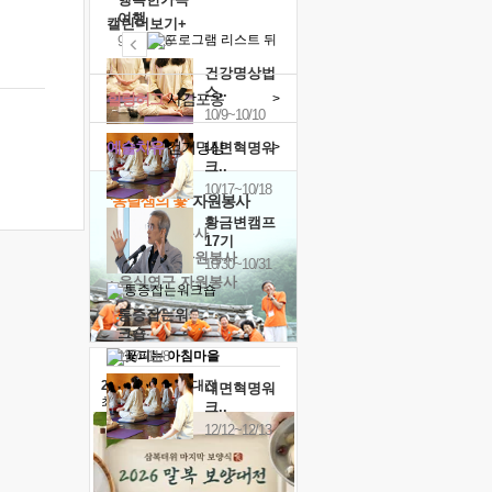
여행
캘린더보기+
9/24~9/26
건강명상법
스..
힐링허그
사감포옹
>
10/9~10/10
예술치유
걷기명상
>
내면혁명워
크..
10/17~10/18
'옹달샘의 꽃'
자원봉사
황금변캠프
· 청년 자원봉사
17기
· 금빛청년 자원봉사
10/30~10/31
· 음식연구 자원봉사
통증잡는워
크숍
11/7~11/8
2026 말복 보양대전
내면혁명워
최대
74%할인
크..
12/12~12/13