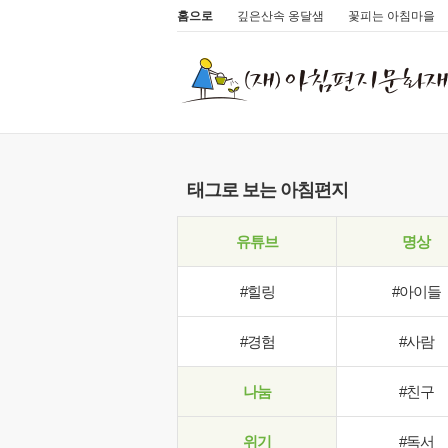
홈으로
깊은산속 옹달샘
꽃피는 아침마을
태그로 보는 아침편지
유튜브
명상
#힐링
#아이들
#경험
#사람
나눔
#친구
위기
#독서