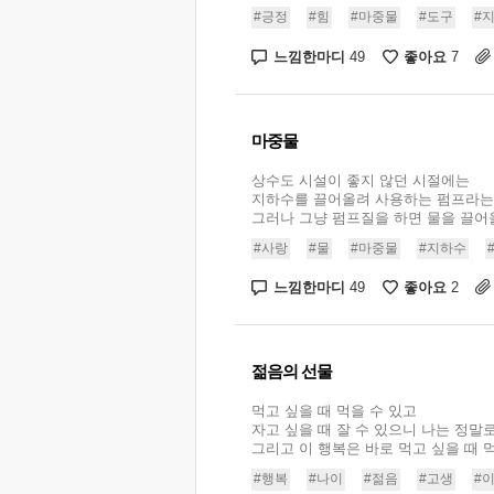
#긍정
#힘
#마중물
#도구
#
느낌한마디
좋아요
49
7
마중물
상수도 시설이 좋지 않던 시절에는
지하수를 끌어올려 사용하는 펌프라는
그러나 그냥 펌프질을 하면 물을 끌어올릴
#사랑
#물
#마중물
#지하수
느낌한마디
좋아요
49
2
젊음의 선물
먹고 싶을 때 먹을 수 있고
자고 싶을 때 잘 수 있으니 나는 정말
그리고 이 행복은 바로 먹고 싶을 때 먹지
#행복
#나이
#젊음
#고생
#