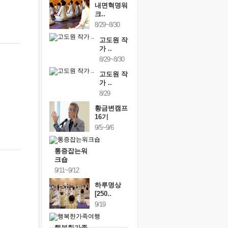
내면혁명워
크..
8/29~8/30
고도원 작
가 ..
8/29~8/30
고도원 작
가 ..
8/29
황금변캠프
16기
9/5~9/6
통증잡는워
크숍
9/11~9/12
하루명상
[250..
9/19
행복한가족