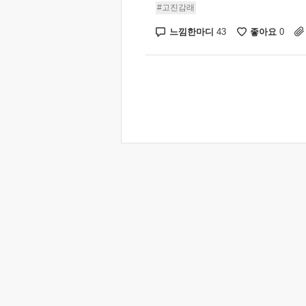
#고진감래
느낌한마디
좋아요
43
0