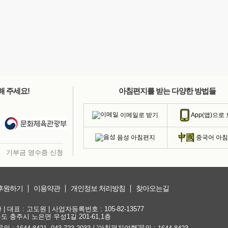
해 주세요!
아침편지를 받는 다양한 방법들
이메일로 받기
App(앱)으로
음성 아침편지
중국어 아
기부금 영수증 신청
후원하기
이용약관
개인정보 처리방침
찾아오는길
대표 : 고도원 | 사업자등록번호 : 105-82-13577
청북도 충주시 노은면 우성1길 201-61,1층
문의 :
,
/ '아침편지여행'문의 :