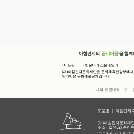
아침편지의
'꿈너머꿈'
을 함께
더드림
한울타리 소울패밀리
(재)아침편지문화재단은 문화체육관광부에서
인가받은 문화예술단체입니다.
나의 후원내역 보기
|
도움방
아침편지 
(재)아침편지문화재단 | 
주소 : (27452) 충
'고도원의 아침편지' 