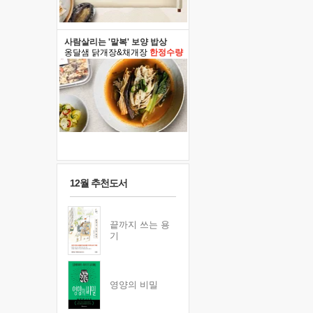
사람살리는 '말복' 보양 밥상
옹달샘 닭개장&채개장
한정수량
12월 추천도서
끝까지 쓰는 용
기
영양의 비밀