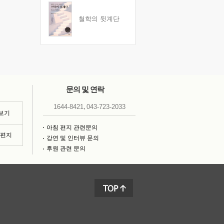
철학의 뒷계단
문의 및 연락
,
1644-8421
043-723-2033
 보기
아침 편지 관련문의
침편지
강연 및 인터뷰 문의
후원 관련 문의