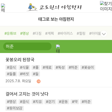
태그로 보는 아침편지
#유튜브
#명상
#다짐
#계획
#바이러스
#힐링
#아이들
#비전캠프
#독서캠프
#삶
#경험
#사람
#도움
#선택
#희망
#나눔
#친구
#링컨학교
#극복
#리더
#위기
꽃봉오리 된장국
#독서
#건강
#면역력
#음식
#식물
#풀
#재료
#독성
#허준
#꽃송이
#들풀
#버섯
#들
2025.7.8. 화요일
걸어서 고치는 것이 낫다
#명상
#음식
#치유
#걷기
#운동
#약
#허준
#동의보감