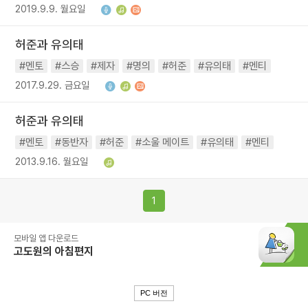
2019.9.9. 월요일
허준과 유의태
#멘토
#스승
#제자
#명의
#허준
#유의태
#멘티
2017.9.29. 금요일
허준과 유의태
#멘토
#동반자
#허준
#소울 메이트
#유의태
#멘티
2013.9.16. 월요일
1
모바일 앱 다운로드
고도원의 아침편지
PC 버전