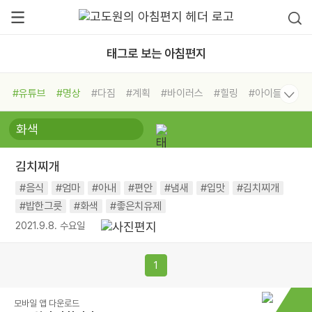
태그로 보는 아침편지
#유튜브
#명상
#다짐
#계획
#바이러스
#힐링
#아이들
#비전캠프
#독서캠프
#삶
#경험
#사람
#도움
#선택
#희망
#나눔
#친구
#링컨학교
#극복
#리더
#위기
김치찌개
#독서
#건강
#면역력
#음식
#엄마
#아내
#편안
#냄새
#입맛
#김치찌개
#밥한그릇
#화색
#좋은치유제
2021.9.8. 수요일
1
모바일 앱 다운로드