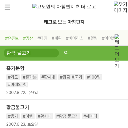
태그로 보는 아침편지
#유튜브
#명상
#다짐
#계획
#바이러스
#힐링
#아이들
#비전캠프
#독서캠프
#삶
#경험
#사람
#도움
#선택
#희망
#나눔
#친구
#링컨학교
#극복
#리더
#위기
홀가분함
#독서
#건강
#면역력
#기도
#홀가분
#황시내
#황금 물고기
#100일
#미래의 힘
2007.8.22. 수요일
황금물고기
#용기
#여행
#황시내
#황금 물고기
#헤매다
2007.6.23. 토요일