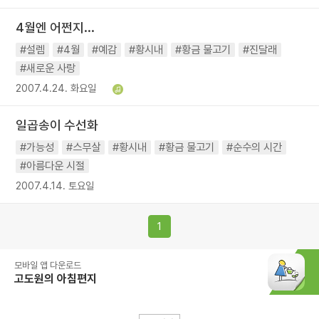
4월엔 어쩐지...
#설렘
#4월
#예감
#황시내
#황금 물고기
#진달래
#새로운 사랑
2007.4.24. 화요일
일곱송이 수선화
#가능성
#스무살
#황시내
#황금 물고기
#순수의 시간
#아름다운 시절
2007.4.14. 토요일
1
모바일 앱 다운로드
고도원의 아침편지