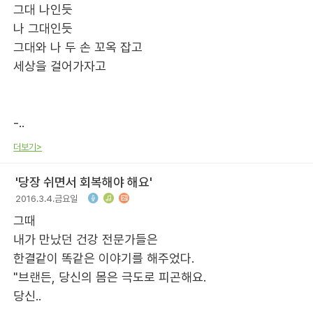
그대 나인듯
나 그대인듯
그대와 나 두 손 꼬옥 잡고
세상을 걸어가자고
-..
더보기>
'당장 쉬면서 회복해야 해요'
2016.3.4.금요일
그때
내가 만났던 건강 전문가들은
한결같이 똑같은 이야기를 해주었다.
"브랜든, 당신의 몸은 극도로 피곤해요.
당신..