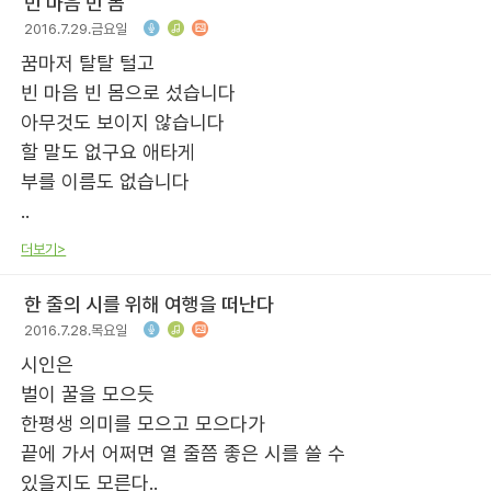
빈 마음 빈 몸
2016.7.29.금요일
꿈마저 탈탈 털고
빈 마음 빈 몸으로 섰습니다
아무것도 보이지 않습니다
할 말도 없구요 애타게
부를 이름도 없습니다
..
더보기>
한 줄의 시를 위해 여행을 떠난다
2016.7.28.목요일
시인은
벌이 꿀을 모으듯
한평생 의미를 모으고 모으다가
끝에 가서 어쩌면 열 줄쯤 좋은 시를 쓸 수
있을지도 모른다..