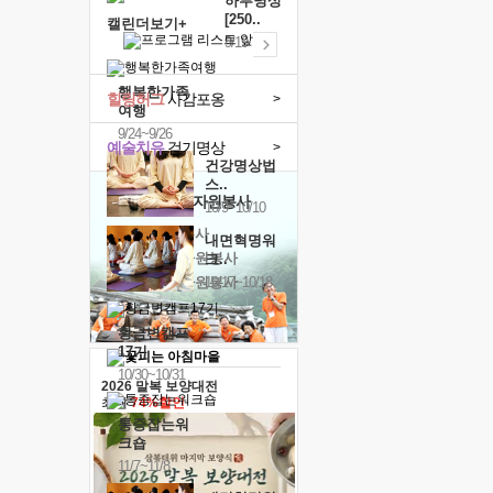
하루명상
[250..
캘린더보기+
9/19
행복한가족
힐링허그
사감포옹
>
여행
9/24~9/26
예술치유
걷기명상
>
건강명상법
스..
'옹달샘의 꽃'
자원봉사
10/9~10/10
· 청년 자원봉사
내면혁명워
· 금빛청년 자원봉사
크..
· 음식연구 자원봉사
10/17~10/18
황금변캠프
17기
10/30~10/31
2026 말복 보양대전
최대
74%할인
통증잡는워
크숍
11/7~11/8