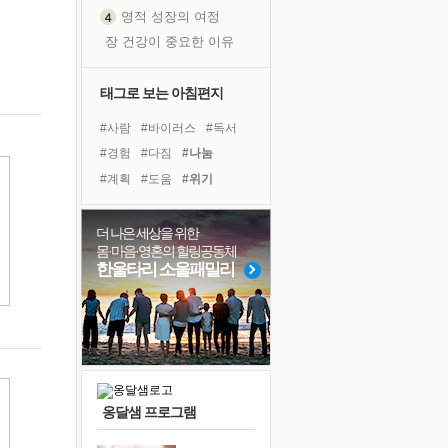
영적 성장의 여정
장 건강이 중요한 이유
신의 음성을 듣는다
흙이 된 몸으로 출근하는 여자
태그로 보는 아침편지
극과 극의 양 끝단
#사람
#바이러스
#독서
내가 '나다움'을 찾는 길
#경험
#다짐
#나눔
피해 갈 수 없는 사건들
#계획
#도움
#위기
처음 손을 잡았던 날
#선택
#희망
#극복
꿈이 실제가 되는 것
#유튜브
#면역력
#건강
더 나은 세상을 위한
'말 타는 법'을 먼저
몸·마음·영혼의 힐링공동체
#독서캠프
#명상
졸업식 사진을 보며
한울타리 소울패밀리
#링컨학교
#비전캠프
아픈 아버지를 위한 공간 설계
#아이들
#힐링
#친구
극심한 변비, 어깨결림, 수면 장애
#삶
#리더
보고 싶은 어머니
유년 시절의 부산 영도 바다
못된 꼰대들
옹달샘 프로그램
거울 속의 나