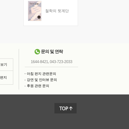
철학의 뒷계단
문의 및 연락
,
1644-8421
043-723-2033
 보기
아침 편지 관련문의
침편지
강연 및 인터뷰 문의
후원 관련 문의