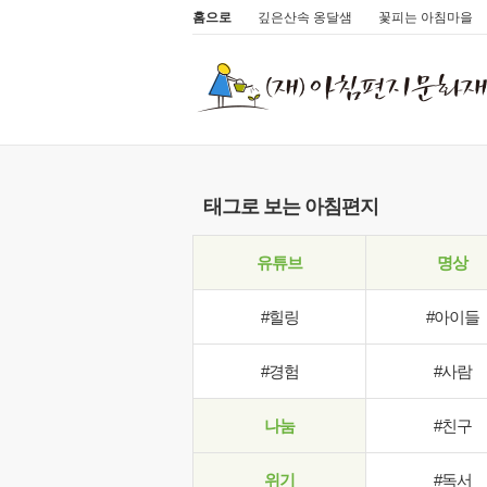
홈으로
깊은산속 옹달샘
꽃피는 아침마을
태그로 보는 아침편지
유튜브
명상
#힐링
#아이들
#경험
#사람
나눔
#친구
위기
#독서