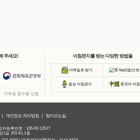
해 주세요!
아침편지를 받는 다양한 방법들
App(앱)으로
이메일로 받기
음성 아침편지
중국어 아
기부금 영수증 신청
개인정보 처리방침
찾아오는길
등록번호 : 105-82-13577
1길 201-61,1층
/ '아침편지여행'문의 :