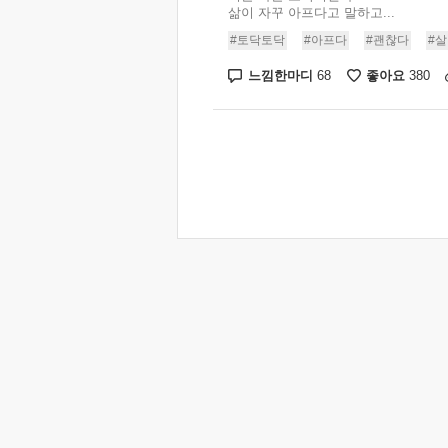
삶이 자꾸 아프다고 말하고...
#토닥토닥
#아프다
#괜찮다
#
느낌한마디
좋아요
68
380