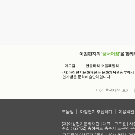
아침편지의
'꿈너머꿈'
을 함께
더드림
한울타리 소울패밀리
(재)아침편지문화재단은 문화체육관광부에서
인가받은 문화예술단체입니다.
나의 후원내역 보기
|
도움방
아침편지 후원하기
이용약관
(재)아침편지문화재단 | 대표 : 고도원 | 사업자
주소 : (27452) 충청북도 충주시 노은면 우성
'고도원의 아침편지' 문의 :
,