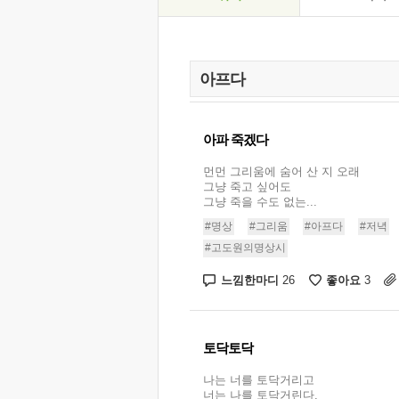
아파 죽겠다
먼먼 그리움에 숨어 산 지 오래
그냥 죽고 싶어도
그냥 죽을 수도 없는...
#명상
#그리움
#아프다
#저녁
#고도원의명상시
느낌한마디
좋아요
26
3
토닥토닥
나는 너를 토닥거리고
너는 나를 토닥거린다.