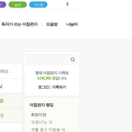
V
솔패
더드림
독자가 쓰는 아침편지
모음방
나눔터
|
|
이러스
현재 아침편지 가족은
4,042,966 명
입니다.
삶
로그인
|
가족되기
망
아침편지 랭킹
희망이란
더
'모른다'는 것
귀를 열고 마음을 내어주고