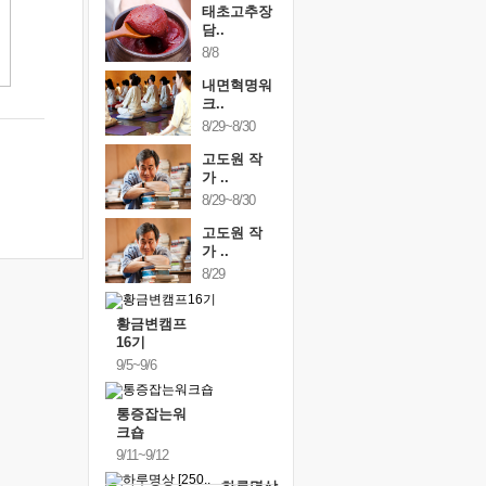
태초고추장
담..
8/8
내면혁명워
크..
8/29~8/30
고도원 작
가 ..
8/29~8/30
고도원 작
가 ..
8/29
황금변캠프
16기
9/5~9/6
통증잡는워
크숍
9/11~9/12