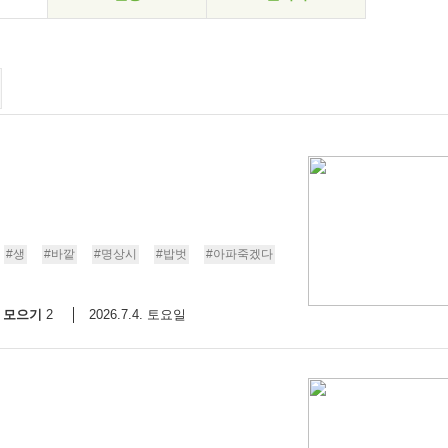
#생
#바깥
#명상시
#밥벗
#아파죽겠다
모으기
2026.7.4. 토요일
2