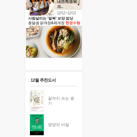
내면혁명워
크..
12/12~12/13
사람살리는 '말복' 보양 밥상
옹달샘 닭개장&채개장
한정수량
12월 추천도서
끝까지 쓰는 용
기
영양의 비밀