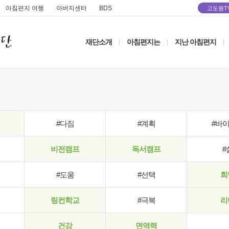
아침편지 여행
아버지센터
BDS
고도원T
재단소개
아침편지는
지난 아침편지
|
|
|
#다짐
#계획
#바
비전캠프
독서캠프
#
#도움
#선택
희
링컨학교
#극복
리
건강
면역력