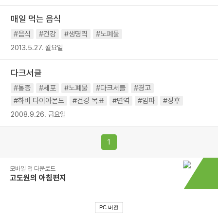
매일 먹는 음식
#음식
#건강
#생명력
#노폐물
2013.5.27. 월요일
다크서클
#통증
#세포
#노폐물
#다크서클
#경고
#하비 다이아몬드
#건강 목표
#면역
#임파
#징후
2008.9.26. 금요일
1
모바일 앱 다운로드
고도원의 아침편지
PC 버전