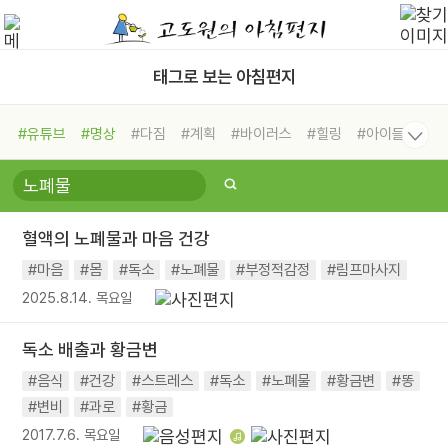
태그로 보는 아침편지
#유튜브
#명상
#다짐
#계획
#바이러스
#힐링
#아이들
#비전캠프
#독서캠프
#삶
#경험
#사람
#도움
#선택
#희망
#나눔
#친구
#링컨학교
#극복
#리더
#위기
혈액의 노폐물과 마음 건강
#독서
#건강
#면역력
#마음
#몸
#독소
#노폐물
#부정적감정
#림프마사지
2025.8.14. 목요일
독소 배출과 황금변
#음식
#건강
#스트레스
#독소
#노폐물
#황금변
#똥
#변비
#과로
#황금
2017.7.6. 목요일