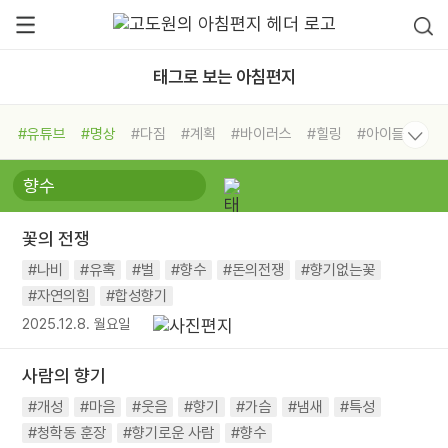
태그로 보는 아침편지
#유튜브
#명상
#다짐
#계획
#바이러스
#힐링
#아이들
#비전캠프
#독서캠프
#삶
#경험
#사람
#도움
#선택
#희망
#나눔
#친구
#링컨학교
#극복
#리더
#위기
꽃의 전쟁
#독서
#건강
#면역력
#나비
#유혹
#벌
#향수
#돈의전쟁
#향기없는꽃
#자연의힘
#합성향기
2025.12.8. 월요일
사람의 향기
#개성
#마음
#웃음
#향기
#가슴
#냄새
#특성
#청학동 훈장
#향기로운 사람
#향수