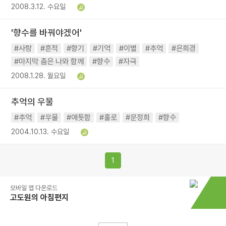
2008.3.12. 수요일
'향수를 바꿔야겠어'
#사랑
#흔적
#향기
#기억
#이별
#추억
#은희경
#마지막 춤은 나와 함께
#향수
#자극
2008.1.28. 월요일
추억의 우물
#추억
#우물
#애틋함
#홀로
#문정희
#향수
2004.10.13. 수요일
1
모바일 앱 다운로드
고도원의 아침편지