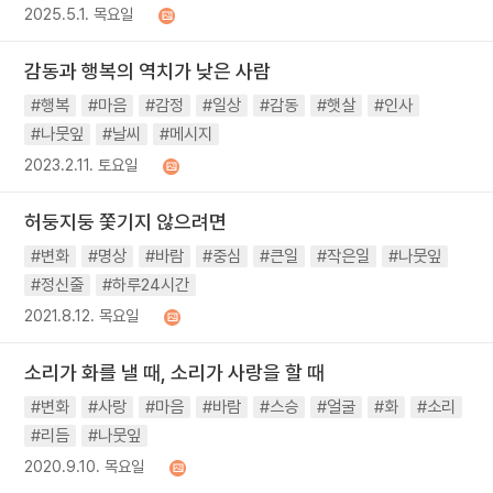
2025.5.1. 목요일
감동과 행복의 역치가 낮은 사람
#행복
#마음
#감정
#일상
#감동
#햇살
#인사
#나뭇잎
#날씨
#메시지
2023.2.11. 토요일
허둥지둥 쫓기지 않으려면
#변화
#명상
#바람
#중심
#큰일
#작은일
#나뭇잎
#정신줄
#하루24시간
2021.8.12. 목요일
소리가 화를 낼 때, 소리가 사랑을 할 때
#변화
#사랑
#마음
#바람
#스승
#얼굴
#화
#소리
#리듬
#나뭇잎
2020.9.10. 목요일