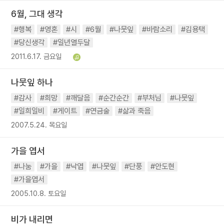
6월, 그대 생각
#행복
#영혼
#시
#6월
#나뭇잎
#바람소리
#김용택
#당신생각
#일년열두달
2011.6.17. 금요일
나뭇잎 하나
#감사
#희망
#깨달음
#순간순간
#부처님
#나뭇잎
#일희일비
#게이트
#연금술
#삶과 죽음
2007.5.24. 목요일
가을 엽서
#나눔
#가을
#낙엽
#나뭇잎
#단풍
#안도현
#가을엽서
2005.10.8. 토요일
비가 내리면