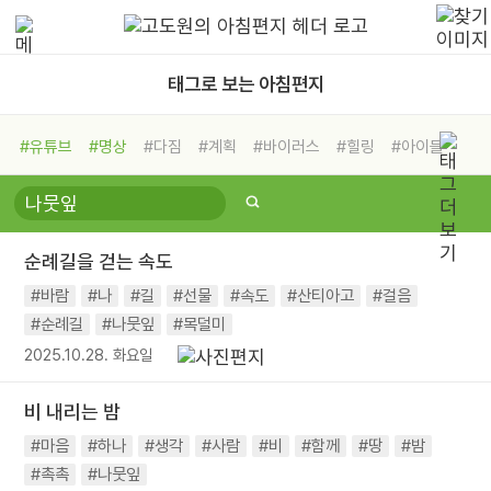
태그로 보는 아침편지
#유튜브
#명상
#다짐
#계획
#바이러스
#힐링
#아이들
#비전캠프
#독서캠프
#삶
#경험
#사람
#도움
#선택
#희망
#나눔
#친구
#링컨학교
#극복
#리더
#위기
순례길을 걷는 속도
#독서
#건강
#면역력
#바람
#나
#길
#선물
#속도
#산티아고
#걸음
#순례길
#나뭇잎
#목덜미
2025.10.28. 화요일
비 내리는 밤
#마음
#하나
#생각
#사람
#비
#함께
#땅
#밤
#촉촉
#나뭇잎