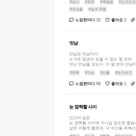
#감사
#희망
#깨달음
#순간순간
#연금술
#삶과 죽음
느낌한마디
좋아요
32
2
맛남
만남은 맛남이다.
누구든 일생의 잊을 수 없는 몇 번의
맛난 만남을 갖는다. 이 몇 번의 만남이 
#변화
#만남
#선물
#순간순간
느낌한마디
좋아요
58
1
눈 깜짝할 사이
인간의 삶은
눈 깜짝할 사이에 지나갈 정도로 짧습
삶은 이렇게 짧은데, 내 자신을 위해서