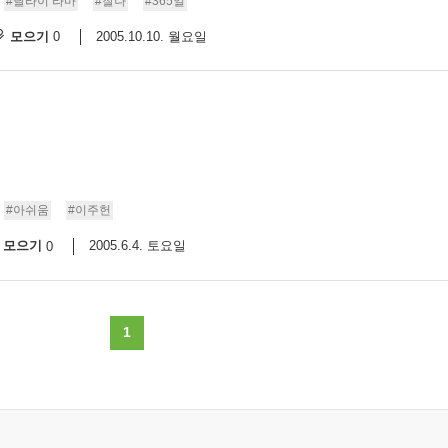
#달라이 라마
#찰나
#365일
모으기
2005.10.10. 월요일
0
#아쉬움
#이주헌
모으기
2005.6.4. 토요일
0
1