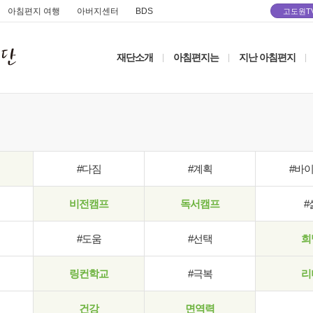
아침편지 여행
아버지센터
BDS
고도원T
재단소개
아침편지는
지난 아침편지
|
|
|
#다짐
#계획
#바
비전캠프
독서캠프
#
#도움
#선택
희
링컨학교
#극복
리
건강
면역력