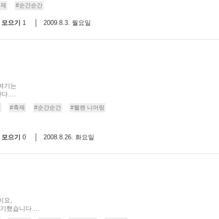
축제
#순간순간
모으기
2009.8.3. 월요일
1
 여기는
....
일
#축제
#순간순간
#헬렌 니어링
모으기
2008.8.26. 화요일
0
이요,
기했습니다....