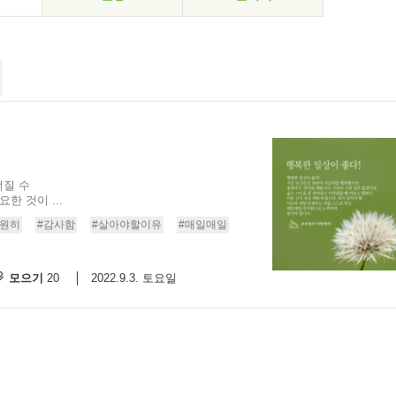
너질 수
한 것이 ...
영원히
#감사함
#살아야할이유
#매일매일
모으기
2022.9.3. 토요일
20