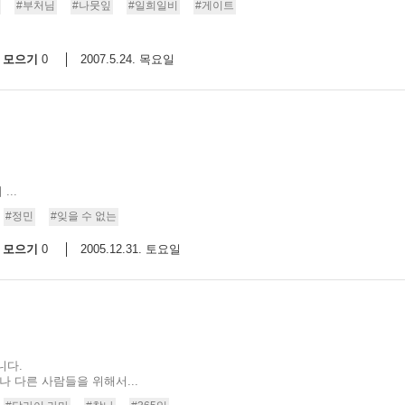
#부처님
#나뭇잎
#일희일비
#게이트
모으기
2007.5.24. 목요일
0
...
#정민
#잊을 수 없는
모으기
2005.12.31. 토요일
0
니다.
나 다른 사람들을 위해서...