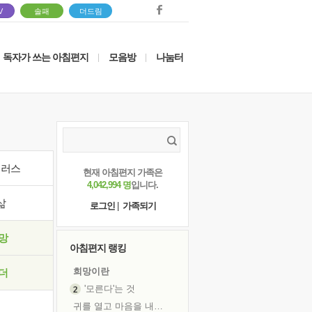
V
솔패
더드림
독자가 쓰는 아침편지
모음방
나눔터
|
|
이러스
현재 아침편지 가족은
4,042,994 명
입니다.
삶
로그인
|
가족되기
망
아침편지 랭킹
희망이란
더
'모른다'는 것
귀를 열고 마음을 내어주고