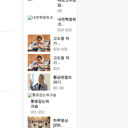
태초고추장
담..
8/8
내면혁명워
크..
8/29~8/30
고도원 작
가 ..
8/29~8/30
고도원 작
가 ..
8/29
황금변캠프
16기
9/5~9/6
통증잡는워
크숍
9/11~9/12
하루명상
[250..