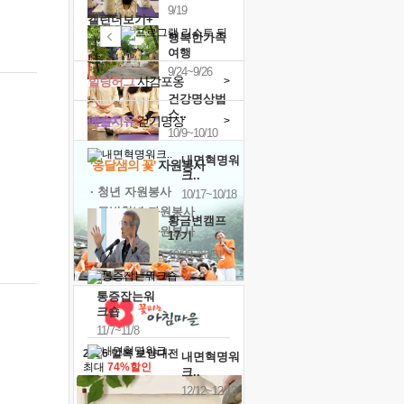
9/19
캘린더보기+
행복한가족
여행
9/24~9/26
힐링허그
사감포옹
>
건강명상법
스..
예술치유
걷기명상
>
10/9~10/10
내면혁명워
'옹달샘의 꽃'
자원봉사
크..
· 청년 자원봉사
10/17~10/18
· 금빛청년 자원봉사
황금변캠프
· 음식연구 자원봉사
17기
10/30~10/31
통증잡는워
크숍
11/7~11/8
2026 말복 보양대전
내면혁명워
최대
74%할인
크..
12/12~12/13