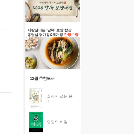
사람살리는 '말복' 보양 밥상
옹달샘 닭개장&채개장
한정수량
12월 추천도서
끝까지 쓰는 용
기
영양의 비밀