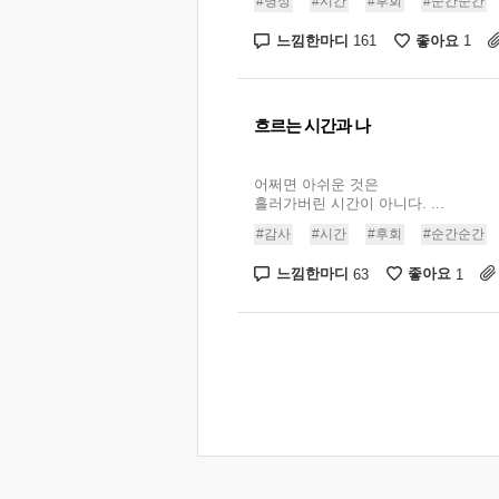
#명상
#시간
#후회
#순간순간
느낌한마디
좋아요
161
1
흐르는 시간과 나
어쩌면 아쉬운 것은
흘러가버린 시간이 아니다. ...
#감사
#시간
#후회
#순간순간
느낌한마디
좋아요
63
1