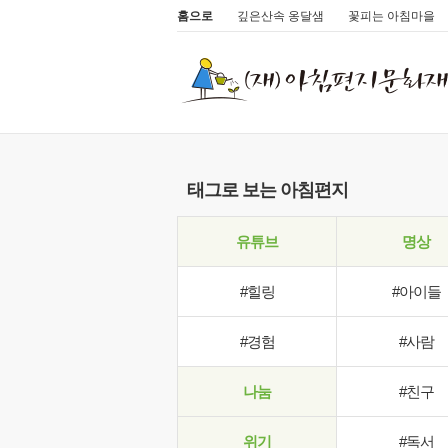
홈으로
깊은산속 옹달샘
꽃피는 아침마을
태그로 보는 아침편지
유튜브
명상
#힐링
#아이들
#경험
#사람
나눔
#친구
위기
#독서