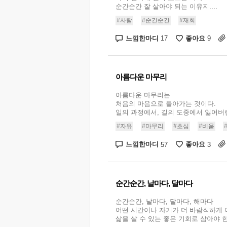
순간순간 잘 살아야 되는 이유지....
#사람
#순간순간
#재회
느낌한마디
좋아요
17
9
아름다운 마무리
아름다운 마무리는
처음의 마음으로 돌아가는 것이다.
일의 과정에서, 길의 도중에서 잃어버린 
#자유
#마무리
#초심
#비움
느낌한마디
좋아요
57
3
순간순간, 날마다, 달마다
순간순간, 날마다, 달마다, 해마다
어떤 시간이나 자기가 더 바람직하게
삶을 살 수 있는 좋은 기회로 삼아야 한다