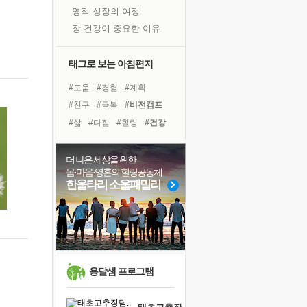
영적 성장의 여정
장 건강이 중요한 이유
신의 음성을 듣는다
흙이 된 몸으로 출근하는 여자
태그로 보는 아침편지
극과 극의 양 끝단
#도움
#경험
#계획
내가 '나다움'을 찾는 길
#친구
#극복
#비전캠프
피해 갈 수 없는 사건들
#삶
#다짐
#힐링
#건강
처음 손을 잡았던 날
#선택
#위기
#희망
꿈이 실제가 되는 것
#리더
#아이들
#사람
더 나은 세상을 위한
'말 타는 법'을 먼저
몸·마음·영혼의 힐링공동체
#독서캠프
#유튜브
졸업식 사진을 보며
한울타리 소울패밀리
#독서
#면역력
#명상
아픈 아버지를 위한 공간 설계
#바이러스
#링컨학교
극심한 변비, 어깨결림, 수면 장애
#나눔
보고 싶은 어머니
유년 시절의 부산 영도 바다
못된 꼰대들
옹달샘 프로그램
거울 속의 나