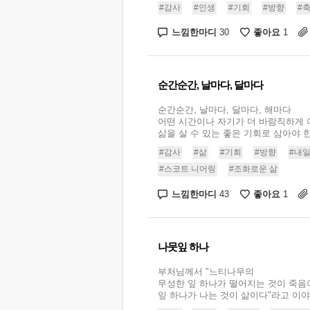
#감사
#인생
#기회
#방향
#
느낌한마디
좋아요
30
1
순간순간, 날마다, 달마다
순간순간, 날마다, 달마다, 해마다
어떤 시간이나 자기가 더 바람직하게
삶을 살 수 있는 좋은 기회로 삼아야 한다
#감사
#삶
#기회
#방향
#내
#스코트 니어링
#조화로운 삶
느낌한마디
좋아요
43
1
나뭇잎 하나
부처님께서 "느티나무의
무성한 잎 하나가 떨어지는 것이 죽음
잎 하나가 나는 것이 삶이다"라고 이야