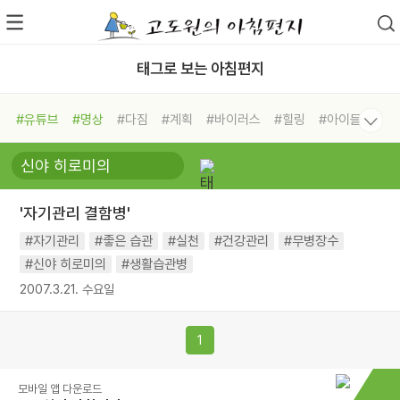
태그로 보는 아침편지
#유튜브
#명상
#다짐
#계획
#바이러스
#힐링
#아이들
#비전캠프
#독서캠프
#삶
#경험
#사람
#도움
#선택
#희망
#나눔
#친구
#링컨학교
#극복
#리더
#위기
'자기관리 결함병'
#독서
#건강
#면역력
#자기관리
#좋은 습관
#실천
#건강관리
#무병장수
#신야 히로미의
#생활습관병
2007.3.21. 수요일
1
모바일 앱 다운로드