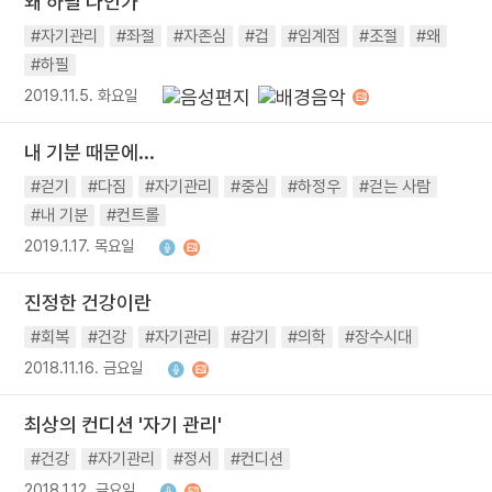
왜 하필 나인가
#자기관리
#좌절
#자존심
#겁
#임계점
#조절
#왜
#하필
2019.11.5. 화요일
내 기분 때문에...
#걷기
#다짐
#자기관리
#중심
#하정우
#걷는 사람
#내 기분
#컨트롤
2019.1.17. 목요일
진정한 건강이란
#회복
#건강
#자기관리
#감기
#의학
#장수시대
2018.11.16. 금요일
최상의 컨디션 '자기 관리'
#건강
#자기관리
#정서
#컨디션
2018.1.12. 금요일