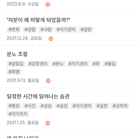
2023.8.9. 수요일
'저분이 왜 저렇게 되었을까?'
#변화
#성찰
#사람
#자기관리
#실망
2021.12.24. 금요일
분노 조절
#갈림길
#감정관리
#분노
#자기관리
#화
#불길
#화염
2021.9.13. 월요일
일정한 시간에 일어나는 습관
#명상
#시간
#성공
#습관
#자기관리
#실천
#규칙적
#자기의지
2021.1.25. 월요일