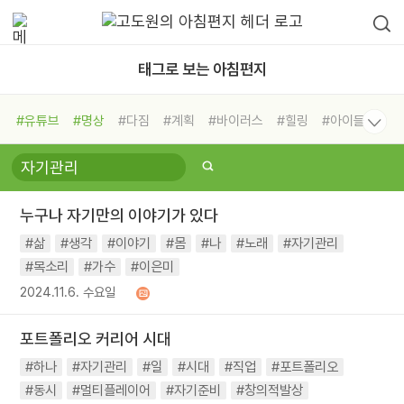
태그로 보는 아침편지
#유튜브
#명상
#다짐
#계획
#바이러스
#힐링
#아이들
#비전캠프
#독서캠프
#삶
#경험
#사람
#도움
#선택
#희망
#나눔
#친구
#링컨학교
#극복
#리더
#위기
누구나 자기만의 이야기가 있다
#독서
#건강
#면역력
#삶
#생각
#이야기
#몸
#나
#노래
#자기관리
#목소리
#가수
#이은미
2024.11.6. 수요일
포트폴리오 커리어 시대
#하나
#자기관리
#일
#시대
#직업
#포트폴리오
#동시
#멀티플레이어
#자기준비
#창의적발상