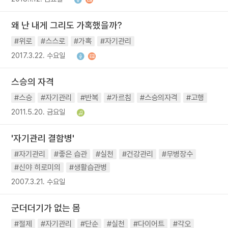
왜 난 내게 그리도 가혹했을까?
#위로
#스스로
#가혹
#자기관리
2017.3.22. 수요일
스승의 자격
#스승
#자기관리
#반복
#가르침
#스승의자격
#고행
2011.5.20. 금요일
'자기관리 결함병'
#자기관리
#좋은 습관
#실천
#건강관리
#무병장수
#신야 히로미의
#생활습관병
2007.3.21. 수요일
군더더기가 없는 몸
#절제
#자기관리
#단순
#실천
#다이어트
#각오