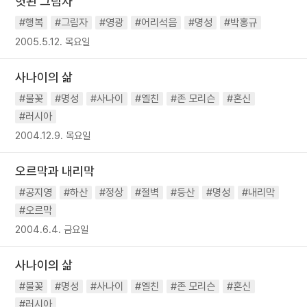
헛된 그림자
#행복
#그림자
#영광
#어리석음
#명성
#박홍규
2005.5.12. 목요일
사나이의 삶
#불꽃
#명성
#사나이
#옐친
#존 모리슨
#혼신
#러시아
2004.12.9. 목요일
오르막과 내리막
#공지영
#하산
#정상
#절벽
#등산
#명성
#내리막
#오르막
2004.6.4. 금요일
사나이의 삶
#불꽃
#명성
#사나이
#옐친
#존 모리슨
#혼신
#러시아