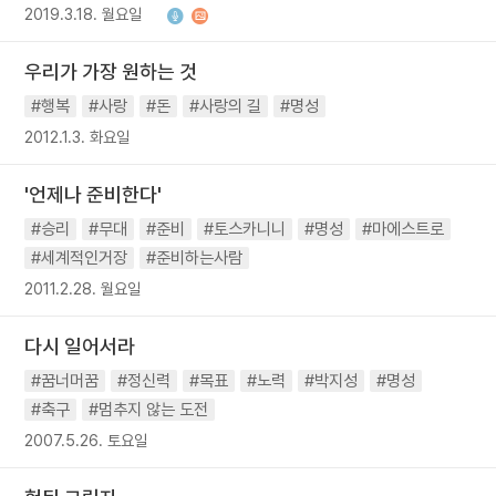
2019.3.18. 월요일
우리가 가장 원하는 것
#행복
#사랑
#돈
#사랑의 길
#명성
2012.1.3. 화요일
'언제나 준비한다'
#승리
#무대
#준비
#토스카니니
#명성
#마에스트로
#세계적인거장
#준비하는사람
2011.2.28. 월요일
다시 일어서라
#꿈너머꿈
#정신력
#목표
#노력
#박지성
#명성
#축구
#멈추지 않는 도전
2007.5.26. 토요일