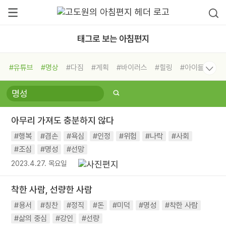
태그로 보는 아침편지
#유튜브
#명상
#다짐
#계획
#바이러스
#힐링
#아이들
#비전캠프
#독서캠프
#삶
#경험
#사람
#도움
#선택
#희망
#나눔
#친구
#링컨학교
#극복
#리더
#위기
아무리 가져도 충분하지 않다
#독서
#건강
#면역력
#행복
#겸손
#욕심
#인정
#위험
#나락
#사회
#조심
#명성
#선망
2023.4.27. 목요일
착한 사람, 선량한 사람
#용서
#칭찬
#정직
#돈
#미덕
#명성
#착한 사람
#삶의 중심
#강인
#선량