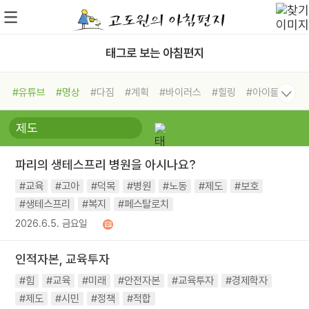
태그로 보는 아침편지
#유튜브
#명상
#다짐
#계획
#바이러스
#힐링
#아이들
#비전캠프
#독서캠프
#삶
#경험
#사람
#도움
#선택
#희망
#나눔
#친구
#링컨학교
#극복
#리더
#위기
파리의 생테스프리 병원을 아시나요?
#독서
#건강
#면역력
#교육
#고아
#덕목
#병원
#노동
#제도
#보호
#생테스프리
#복지
#페스탈로치
2026.6.5. 금요일
인적자본, 교육투자
#힘
#교육
#미래
#안전자본
#교육투자
#경제학자
#제도
#시민
#정책
#적합