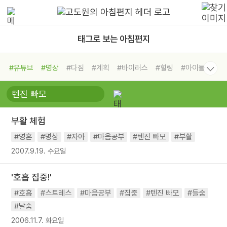
태그로 보는 아침편지
#유튜브
#명상
#다짐
#계획
#바이러스
#힐링
#아이들
#비전캠프
#독서캠프
#삶
#경험
#사람
#도움
#선택
#희망
#나눔
#친구
#링컨학교
#극복
#리더
#위기
부활 체험
#독서
#건강
#면역력
#영혼
#명상
#자아
#마음공부
#텐진 빠모
#부활
2007.9.19. 수요일
'호흡 집중!'
#호흡
#스트레스
#마음공부
#집중
#텐진 빠모
#들숨
#날숨
2006.11.7. 화요일