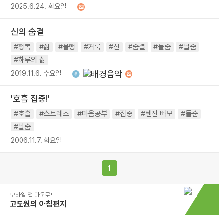
2025.6.24. 화요일
신의 숨결
#행복
#삶
#불행
#거룩
#신
#숨결
#들숨
#날숨
#하루의 삶
2019.11.6. 수요일
'호흡 집중!'
#호흡
#스트레스
#마음공부
#집중
#텐진 빠모
#들숨
#날숨
2006.11.7. 화요일
1
모바일 앱 다운로드
고도원의 아침편지