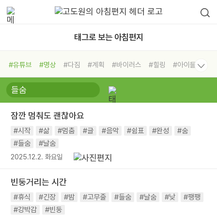
태그로 보는 아침편지
#유튜브
#명상
#다짐
#계획
#바이러스
#힐링
#아이들
#비전캠프
#독서캠프
#삶
#경험
#사람
#도움
#선택
#희망
#나눔
#친구
#링컨학교
#극복
#리더
#위기
잠깐 멈춰도 괜찮아요
#독서
#건강
#면역력
#시작
#삶
#멈춤
#글
#음악
#쉼표
#완성
#숨
#들숨
#날숨
2025.12.2. 화요일
빈둥거리는 시간
#휴식
#긴장
#밤
#고무줄
#들숨
#날숨
#낮
#팽팽
#강박감
#빈둥