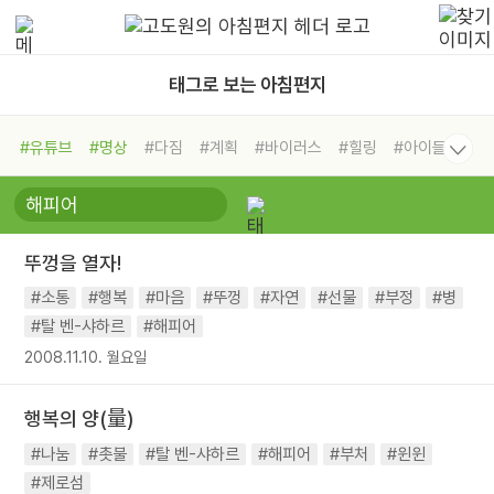
태그로 보는 아침편지
#유튜브
#명상
#다짐
#계획
#바이러스
#힐링
#아이들
#비전캠프
#독서캠프
#삶
#경험
#사람
#도움
#선택
#희망
#나눔
#친구
#링컨학교
#극복
#리더
#위기
뚜껑을 열자!
#독서
#건강
#면역력
#소통
#행복
#마음
#뚜껑
#자연
#선물
#부정
#병
#탈 벤-샤하르
#해피어
2008.11.10. 월요일
행복의 양(量)
#나눔
#촛불
#탈 벤-샤하르
#해피어
#부처
#윈윈
#제로섬