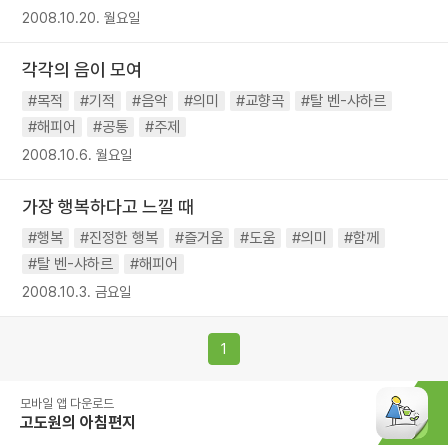
2008.10.20. 월요일
각각의 음이 모여
#목적
#기적
#음악
#의미
#교향곡
#탈 벤-샤하르
#해피어
#공통
#주제
2008.10.6. 월요일
가장 행복하다고 느낄 때
#행복
#진정한 행복
#즐거움
#도움
#의미
#함께
#탈 벤-샤하르
#해피어
2008.10.3. 금요일
1
모바일 앱 다운로드
고도원의 아침편지