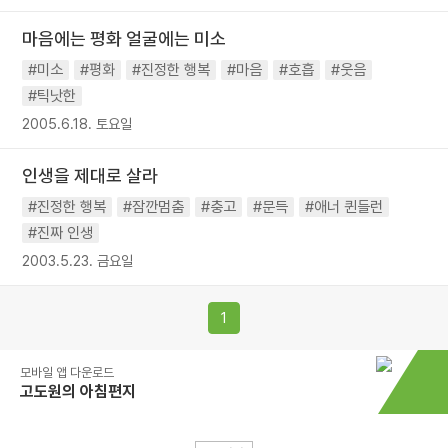
마음에는 평화 얼굴에는 미소
#미소
#평화
#진정한 행복
#마음
#호흡
#웃음
#틱낫한
2005.6.18. 토요일
인생을 제대로 살라
#진정한 행복
#잠깐멈춤
#충고
#문득
#애너 퀸들런
#진짜 인생
2003.5.23. 금요일
1
모바일 앱 다운로드
고도원의 아침편지