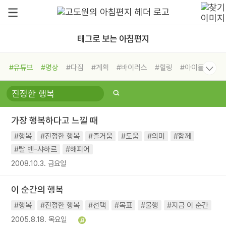
태그로 보는 아침편지
#유튜브
#명상
#다짐
#계획
#바이러스
#힐링
#아이들
#비전캠프
#독서캠프
#삶
#경험
#사람
#도움
#선택
#희망
#나눔
#친구
#링컨학교
#극복
#리더
#위기
가장 행복하다고 느낄 때
#독서
#건강
#면역력
#행복
#진정한 행복
#즐거움
#도움
#의미
#함께
#탈 벤-샤하르
#해피어
2008.10.3. 금요일
이 순간의 행복
#행복
#진정한 행복
#선택
#목표
#불행
#지금 이 순간
2005.8.18. 목요일