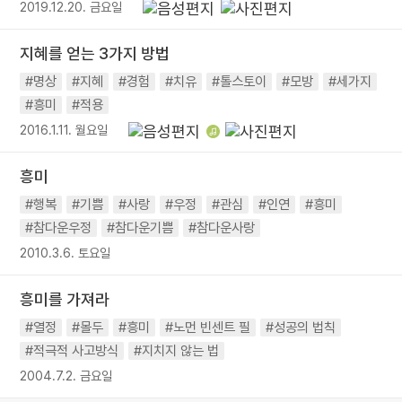
2019.12.20. 금요일
지혜를 얻는 3가지 방법
#명상
#지혜
#경험
#치유
#톨스토이
#모방
#세가지
#흥미
#적용
2016.1.11. 월요일
흥미
#행복
#기쁨
#사랑
#우정
#관심
#인연
#흥미
#참다운우정
#참다운기쁨
#참다운사랑
2010.3.6. 토요일
흥미를 가져라
#열정
#몰두
#흥미
#노먼 빈센트 필
#성공의 법칙
#적극적 사고방식
#지치지 않는 법
2004.7.2. 금요일