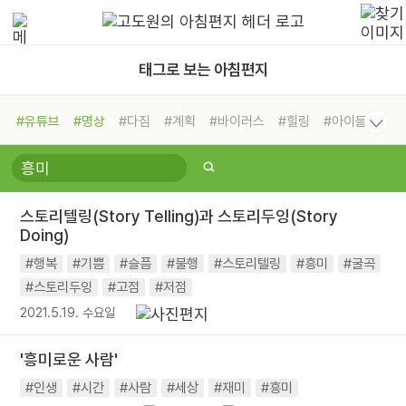
태그로 보는 아침편지
#유튜브
#명상
#다짐
#계획
#바이러스
#힐링
#아이들
#비전캠프
#독서캠프
#삶
#경험
#사람
#도움
#선택
#희망
#나눔
#친구
#링컨학교
#극복
#리더
#위기
스토리텔링(Story Telling)과 스토리두잉(Story
#독서
#건강
#면역력
Doing)
#행복
#기쁨
#슬픔
#불행
#스토리텔링
#흥미
#굴곡
#스토리두잉
#고점
#저점
2021.5.19. 수요일
'흥미로운 사람'
#인생
#시간
#사람
#세상
#재미
#흥미