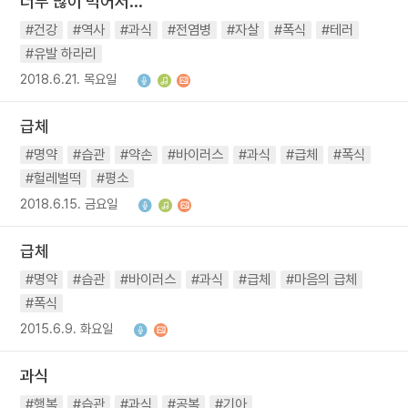
너무 많이 먹어서...
#건강
#역사
#과식
#전염병
#자살
#폭식
#테러
#유발 하라리
2018.6.21. 목요일
급체
#명약
#습관
#약손
#바이러스
#과식
#급체
#폭식
#헐레벌떡
#평소
2018.6.15. 금요일
급체
#명약
#습관
#바이러스
#과식
#급체
#마음의 급체
#폭식
2015.6.9. 화요일
과식
#행복
#습관
#과식
#공복
#기아