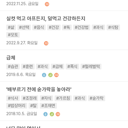
2022.11.25. 금요일
실컷 먹고 아프든지, 덜먹고 건강하든지
#삶
#선택
#음식
#건강
#독
#건강법
#과식
#식탐
#모토
2022.9.27. 화요일
급체
#습관
#훈련
#과식
#급체
#폭식
#헐레벌떡
2019.6.6. 목요일
'배부르기 전에 숟가락을 놓아라'
#식사
#조정래
#자식
#가르침
#과식
#숟가락
#밥상머리
#탈
#조재면
2018.10.5. 금요일