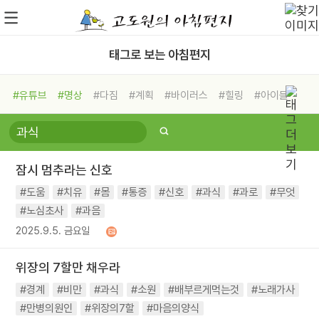
태그로 보는 아침편지
#유튜브
#명상
#다짐
#계획
#바이러스
#힐링
#아이들
#비전캠프
#독서캠프
#삶
#경험
#사람
#도움
#선택
#희망
#나눔
#친구
#링컨학교
#극복
#리더
#위기
잠시 멈추라는 신호
#독서
#건강
#면역력
#도움
#치유
#몸
#통증
#신호
#과식
#과로
#무엇
#노심초사
#과음
2025.9.5. 금요일
위장의 7할만 채우라
#경계
#비만
#과식
#소원
#배부르게먹는것
#노래가사
#만병의원인
#위장의7할
#마음의양식