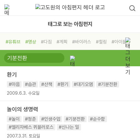
태그로 보는 아침편지
#유튜브
#명상
#다짐
#계획
#바이러스
#힐링
#아이들
#비전캠프
#독서캠프
#삶
#경험
#사람
#도움
#선택
#희망
#나눔
#친구
#링컨학교
#극복
#리더
#위기
환기
#독서
#건강
#면역력
#마음
#습관
#산책
#환기
#대기오염
#기분전환
2009.6.3. 수요일
놀이의 생명력
#놀이
#청춘
#인생수업
#기분전환
#순수함
#엘리자베스 퀴블러로스
#신나는 일
2007.3.31. 토요일