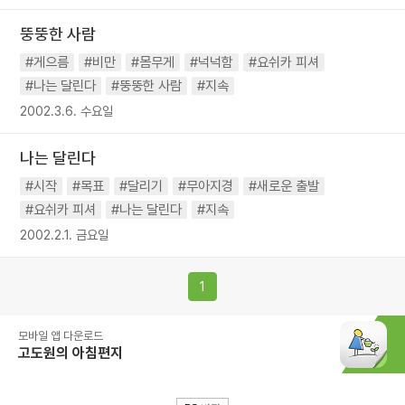
뚱뚱한 사람
#게으름
#비만
#몸무게
#넉넉함
#요쉬카 피셔
#나는 달린다
#뚱뚱한 사람
#지속
2002.3.6. 수요일
나는 달린다
#시작
#목표
#달리기
#무아지경
#새로운 출발
#요쉬카 피셔
#나는 달린다
#지속
2002.2.1. 금요일
1
모바일 앱 다운로드
고도원의 아침편지