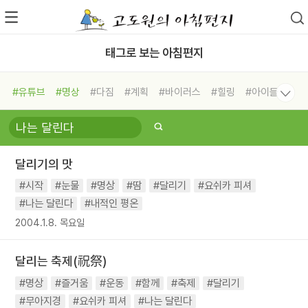
태그로 보는 아침편지
#유튜브
#명상
#다짐
#계획
#바이러스
#힐링
#아이들
#비전캠프
#독서캠프
#삶
#경험
#사람
#도움
#선택
#희망
#나눔
#친구
#링컨학교
#극복
#리더
#위기
달리기의 맛
#독서
#건강
#면역력
#시작
#눈물
#명상
#땀
#달리기
#요쉬카 피셔
#나는 달린다
#내적인 평온
2004.1.8. 목요일
달리는 축제(祝祭)
#명상
#즐거움
#운동
#함께
#축제
#달리기
#무아지경
#요쉬카 피셔
#나는 달린다