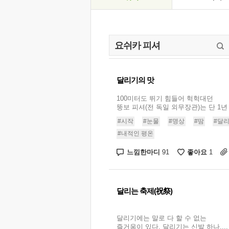
달리기의 맛
100미터도 뛰기 힘들어 헉헉대던
뚱보 피셔(전 독일 외무장관)는 단 1년 만
#시작
#눈물
#명상
#땀
#달
#내적인 평온
느낌한마디
좋아요
91
1
달리는 축제(祝祭)
달리기에는 말로 다 할 수 없는
즐거움이 있다. 달리기는 신발 하나,...