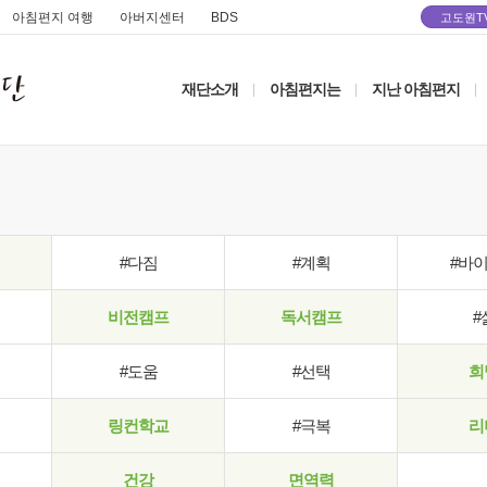
아침편지 여행
아버지센터
BDS
고도원T
재단소개
아침편지는
지난 아침편지
|
|
|
#다짐
#계획
#바
비전캠프
독서캠프
#
#도움
#선택
희
링컨학교
#극복
리
건강
면역력