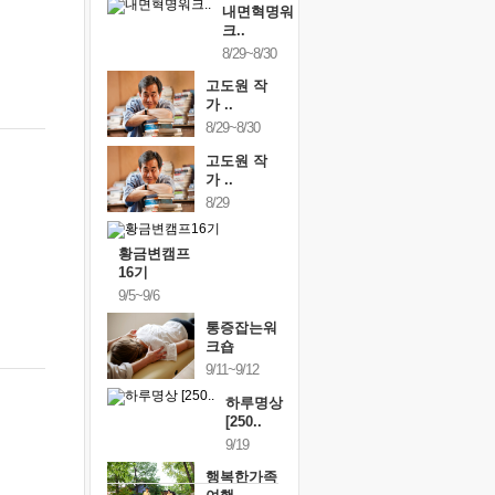
내면혁명워
크..
8/29~8/30
고도원 작
가 ..
8/29~8/30
고도원 작
가 ..
8/29
황금변캠프
16기
9/5~9/6
통증잡는워
크숍
9/11~9/12
하루명상
[250..
9/19
행복한가족