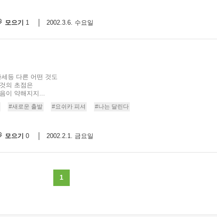
모으기
2002.3.6. 수요일
1
자세등 다른 어떤 것도
 것의 초점은
음이 약해지지...
#새로운 출발
#요쉬카 피셔
#나는 달린다
모으기
2002.2.1. 금요일
0
1