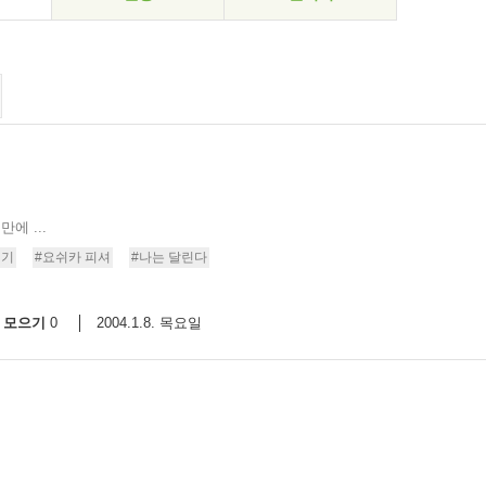
에 ...
리기
#요쉬카 피셔
#나는 달린다
모으기
2004.1.8. 목요일
0