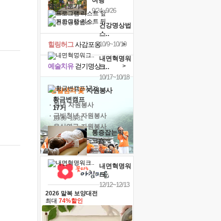
여행
캘린더보기+
9/24~9/26
건강명상법
스..
힐링허그
사감포옹
10/9~10/10
>
내면혁명워
예술치유
걷기명상
>
크..
10/17~10/18
'옹달샘의 꽃'
자원봉사
황금변캠프
· 청년 자원봉사
17기
· 금빛청년 자원봉사
10/30~10/31
· 음식연구 자원봉사
통증잡는워
크숍
11/7~11/8
내면혁명워
크..
12/12~12/13
2026 말복 보양대전
최대
74%할인