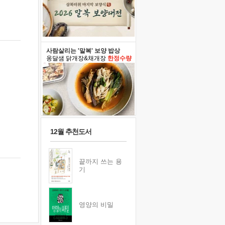
사람살리는 '말복' 보양 밥상
옹달샘 닭개장&채개장
한정수량
12월 추천도서
끝까지 쓰는 용
기
영양의 비밀