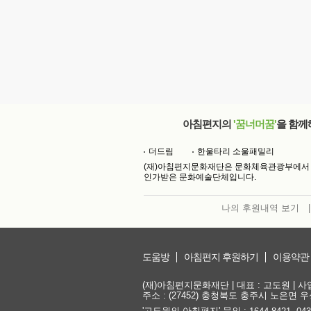
아침편지의
'꿈너머꿈'
을 함께
더드림
한울타리 소울패밀리
(재)아침편지문화재단은 문화체육관광부에서
인가받은 문화예술단체입니다.
나의 후원내역 보기
|
도움방
아침편지 후원하기
이용약관
(재)아침편지문화재단 | 대표 : 고도원 | 사업자
주소 : (27452) 충청북도 충주시 노은면 우성
'고도원의 아침편지' 문의 :
,