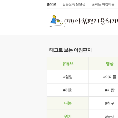
홈으로
깊은산속 옹달샘
꽃피는 아침마을
태그로 보는 아침편지
유튜브
명상
#힐링
#아이들
#경험
#사람
나눔
#친구
위기
#독서