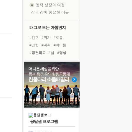
영적 성장의 여정
장 건강이 중요한 이유
신의 음성을 듣는다
흙이 된 몸으로 출근하는 여자
태그로 보는 아침편지
극과 극의 양 끝단
#친구
#위기
#도움
내가 '나다움'을 찾는 길
#경험
#계획
#아이들
피해 갈 수 없는 사건들
#링컨학교
#삶
#명상
처음 손을 잡았던 날
#독서캠프
#다짐
#힐링
꿈이 실제가 되는 것
#면역력
#바이러스
더 나은 세상을 위한
'말 타는 법'을 먼저
몸·마음·영혼의 힐링공동체
#건강
#비전캠프
#사람
졸업식 사진을 보며
한울타리 소울패밀리
#선택
#리더
#나눔
극심한 변비, 어깨결림, 수면 장애
#독서
#유튜브
#희망
아픈 아버지를 위한 공간 설계
#극복
슬럼프
보고 싶은 어머니
유년 시절의 부산 영도 바다
옹달샘 프로그램
못된 꼰대들