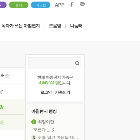
V
솔패
더드림
독자가 쓰는 아침편지
모음방
나눔터
|
|
이러스
현재 아침편지 가족은
4,043,024 명
입니다.
삶
로그인
|
가족되기
망
아침편지 랭킹
희망이란
더
'모른다'는 것
귀를 열고 마음을 내어주고