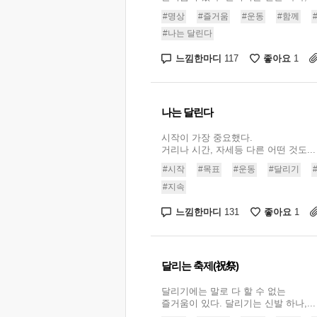
#명상
#즐거움
#운동
#함께
#나는 달린다
느낌한마디
좋아요
117
1
나는 달린다
시작이 가장 중요했다.
거리나 시간, 자세등 다른 어떤 것도...
#시작
#목표
#운동
#달리기
#지속
느낌한마디
좋아요
131
1
달리는 축제(祝祭)
달리기에는 말로 다 할 수 없는
즐거움이 있다. 달리기는 신발 하나,...