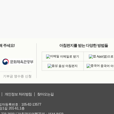
해 주세요!
아침편지를 받는 다양한 방법들
이메일로 받기
App(앱)으로
음성 아침편지
중국어 
기부금 영수증 신청
개인정보 처리방침
찾아오는길
등록번호 : 105-82-13577
1길 201-61,1층
/ '아침편지여행'문의 :