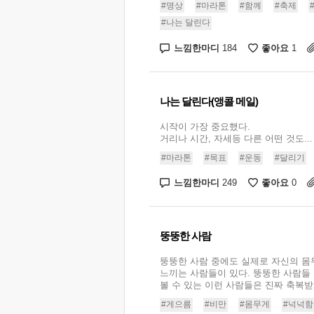
#명상
#마라톤
#함께
#축제
#나는 달린다
느낌한마디
좋아요
184
1
나는 달린다(앵콜 메일)
시작이 가장 중요했다.
거리나 시간, 자세등 다른 어떤 것도...
#마라톤
#목표
#운동
#달리기
느낌한마디
좋아요
249
0
뚱뚱한 사람
뚱뚱한 사람 중에도 실제로 자신의 몸
느끼는 사람들이 있다. 뚱뚱한 사람들
볼 수 있는 이런 사람들은 진짜 축복받은
#게으름
#비만
#몸무게
#넉넉함