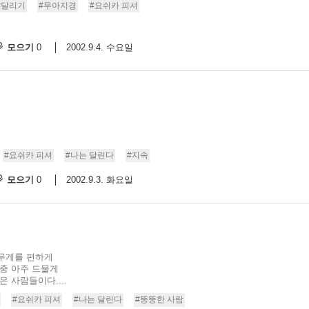
#달리기
#무아지경
#요쉬카 피셔
모으기
2002.9.4. 수요일
0
#요쉬카 피셔
#나는 달린다
#지속
모으기
2002.9.3. 화요일
0
무게를 편하게
 중 아주 드물게
 사람들이다....
#요쉬카 피셔
#나는 달린다
#뚱뚱한 사람