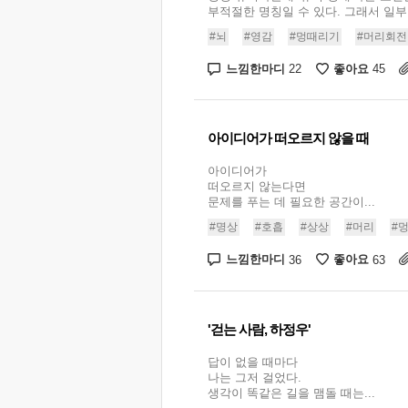
부적절한 명칭일 수 있다. 그래서 일부 
#뇌
#영감
#멍때리기
#머리회전
느낌한마디
좋아요
22
45
아이디어가 떠오르지 않을 때
아이디어가
떠오르지 않는다면
문제를 푸는 데 필요한 공간이...
#명상
#호흡
#상상
#머리
#
느낌한마디
좋아요
36
63
'걷는 사람, 하정우'
답이 없을 때마다
나는 그저 걸었다.
생각이 똑같은 길을 맴돌 때는...