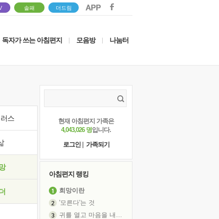
V
솔패
더드림
독자가 쓰는 아침편지
모음방
나눔터
|
|
이러스
현재 아침편지 가족은
4,043,026 명
입니다.
삶
로그인
|
가족되기
망
아침편지 랭킹
희망이란
더
'모른다'는 것
귀를 열고 마음을 내어주고