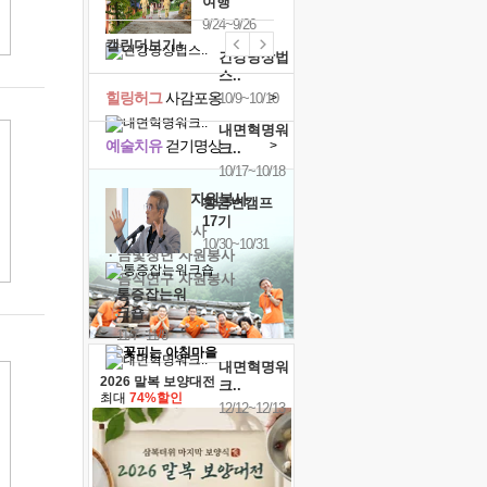
여행
9/24~9/26
캘린더보기+
건강명상법
스..
힐링허그
사감포옹
>
10/9~10/10
내면혁명워
예술치유
걷기명상
>
크..
10/17~10/18
'옹달샘의 꽃'
자원봉사
황금변캠프
17기
· 청년 자원봉사
10/30~10/31
· 금빛청년 자원봉사
· 음식연구 자원봉사
통증잡는워
크숍
11/7~11/8
내면혁명워
2026 말복 보양대전
크..
최대
74%할인
12/12~12/13