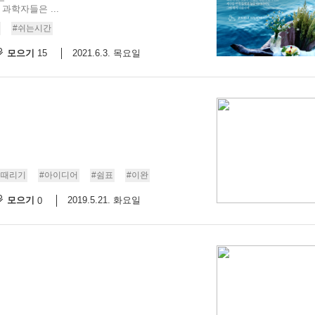
과학자들은 ...
#쉬는시간
모으기
2021.6.3. 목요일
15
멍때리기
#아이디어
#쉼표
#이완
모으기
2019.5.21. 화요일
0