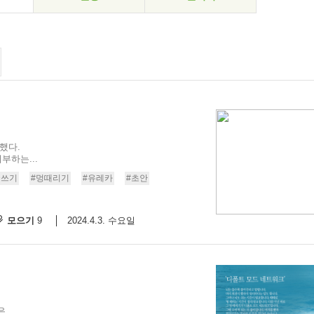
했다.
부하는...
글쓰기
#멍때리기
#유레카
#초안
모으기
2024.4.3. 수요일
9
은