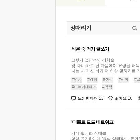
식은 죽 먹기 글쓰기
그렇게 절망적인 경험을
몇 차례 하고 난 다음에야 요령을 터득
나는 내 지친 뇌가 더 이상 일하기를 거
#명상
#경험
#생각
#산책
#
#아르키메데스
#맥락
느낌한마디
좋아요
22
10
'디폴트 모드 네트워크'
뇌가 활성화 상태를
항상 유지하는데 '휴식 상태'라는 표현