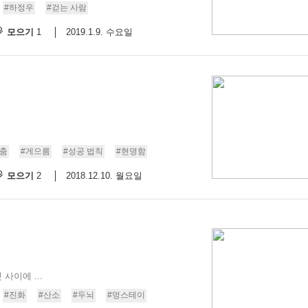
#하정우
#걷는 사람
모으기
2019.1.9. 수요일
1
춤
#게으름
#성공 법칙
#현명함
모으기
2018.12.10. 월요일
2
사이에 ...
#진화
#산소
#두뇌
#멍스테이