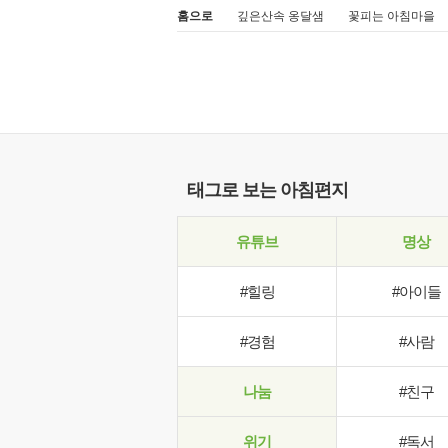
홈으로
깊은산속 옹달샘
꽃피는 아침마을
태그로 보는 아침편지
유튜브
명상
#힐링
#아이들
#경험
#사람
나눔
#친구
위기
#독서