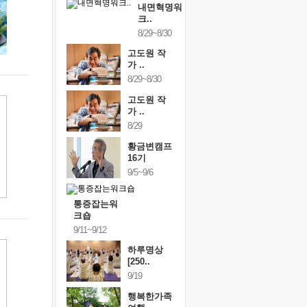
내면혁명워
크..
8/29~8/30
고도원 작
가 ..
8/29~8/30
고도원 작
가 ..
8/29
황금변캠프
16기
9/5~9/6
통증잡는워
크숍
9/11~9/12
하루명상
[250..
9/19
행복한가족