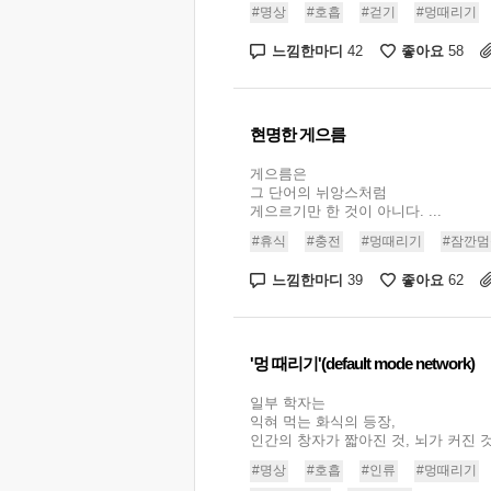
#명상
#호흡
#걷기
#멍때리기
느낌한마디
좋아요
42
58
현명한 게으름
게으름은
그 단어의 뉘앙스처럼
게으르기만 한 것이 아니다. ...
#휴식
#충전
#멍때리기
#잠깐멈
느낌한마디
좋아요
39
62
'멍 때리기'(default mode network)
일부 학자는
익혀 먹는 화식의 등장,
인간의 창자가 짧아진 것, 뇌가 커진 것 
#명상
#호흡
#인류
#멍때리기