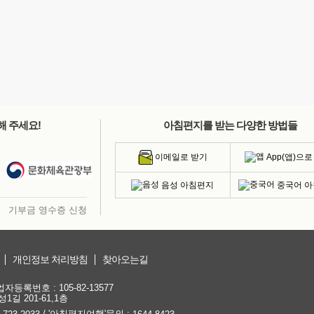
해 주세요!
아침편지를 받는 다양한 방법들
App(앱)으로
이메일로 받기
음성 아침편지
중국어 
기부금 영수증 신청
개인정보 처리방침
찾아오는길
등록번호 : 105-82-13577
1길 201-61,1층
/ '아침편지여행'문의 :