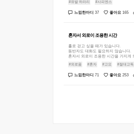
#유발 하라리
#사피엔스
느낌한마디
좋아요
37
165
혼자서 외로이 조용한 시간
홀로 걷고 싶을 때가 있습니다.
동반자도 대화도 필요하지 않습니다.
혼자서 외로이 조용한 시간을 가지게 되면
#외로움
#혼자
#고요
#절대고독
느낌한마디
좋아요
71
253