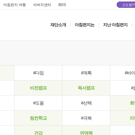
아침편지 여행
아버지센터
BDS
고도원T
재단소개
아침편지는
지난 아침편지
|
|
|
#다짐
#계획
#바
비전캠프
독서캠프
#
#도움
#선택
희
링컨학교
#극복
리
건강
면역력