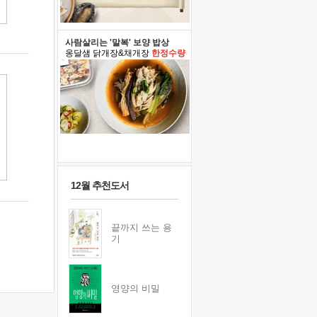
사람살리는 '말복' 보양 밥상
옹달샘 닭개장&채개장
한정수량
12월 추천도서
끝까지 쓰는 용
기
영양의 비밀