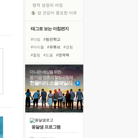
영적 성장의 여정
장 건강이 중요한 이유
신의 음성을 듣는다
흙이 된 몸으로 출근하는 여자
태그로 보는 아침편지
극과 극의 양 끝단
#다짐
#링컨학교
내가 '나다움'을 찾는 길
#아이들
#유튜브
#경험
피해 갈 수 없는 사건들
#힐링
#도움
#면역력
처음 손을 잡았던 날
#위기
#바이러스
#리더
꿈이 실제가 되는 것
#독서
#선택
#희망
더 나은 세상을 위한
'말 타는 법'을 먼저
몸·마음·영혼의 힐링공동체
#명상
#비전캠프
졸업식 사진을 보며
한울타리 소울패밀리
#독서캠프
#나눔
#극복
극심한 변비, 어깨결림, 수면 장애
#건강
#친구
#삶
#계획
아픈 아버지를 위한 공간 설계
#사람
슬럼프
보고 싶은 어머니
유년 시절의 부산 영도 바다
옹달샘 프로그램
못된 꼰대들