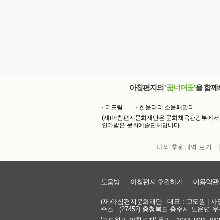
아침편지의
'꿈너머꿈'
을 함께
더드림
한울타리 소울패밀리
(재)아침편지문화재단은 문화체육관광부에서
인가받은 문화예술단체입니다.
나의 후원내역 보기
|
도움방
아침편지 후원하기
이용약관
(재)아침편지문화재단 | 대표 : 고도원 | 사업자
주소 : (27452) 충청북도 충주시 노은면 우성
'고도원의 아침편지' 문의 :
,