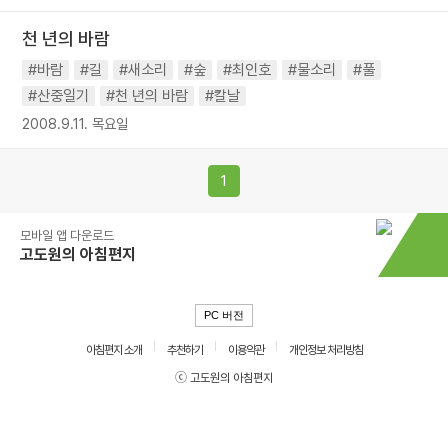
천 년의 바람
#바람
#길
#새소리
#숲
#최인호
#물소리
#풀
#산중일기
#천 년의 바람
#칼날
2008.9.11. 목요일
1
모바일 앱 다운로드
고도원의 아침편지
PC 버전
아침편지 소개
추천하기
이용약관
개인정보 처리방침
ⓒ 고도원의 아침편지