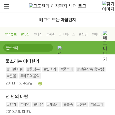
태그로 보는 아침편지
#유튜브
#명상
#다짐
#계획
#바이러스
#힐링
#아이들
#비전캠프
#독서캠프
#삶
#경험
#사람
#도움
#선택
#희망
#나눔
#친구
#링컨학교
#극복
#리더
#위기
물소리는 어떠한가
#독서
#건강
#면역력
#어린시절
#물장구
#빗소리
#물소리
#깊은산속 옹달샘
#알몸
#최고의음악
2011.11.16. 수요일
천 년의 바람
#향기
#자연
#바람
#새소리
#숲속
#천년
#물소리
2010.7.6. 화요일