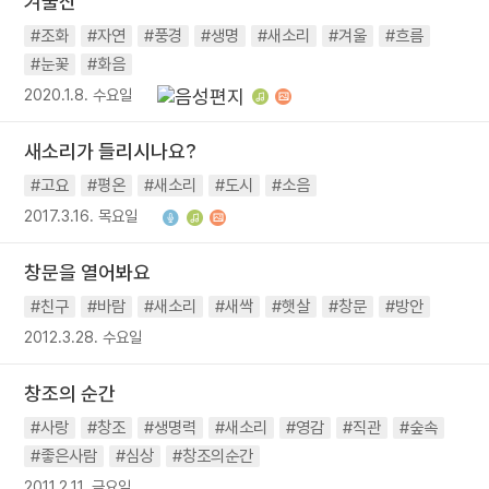
겨울산
#조화
#자연
#풍경
#생명
#새소리
#겨울
#흐름
#눈꽃
#화음
2020.1.8. 수요일
새소리가 들리시나요?
#고요
#평온
#새소리
#도시
#소음
2017.3.16. 목요일
창문을 열어봐요
#친구
#바람
#새소리
#새싹
#햇살
#창문
#방안
2012.3.28. 수요일
창조의 순간
#사랑
#창조
#생명력
#새소리
#영감
#직관
#숲속
#좋은사람
#심상
#창조의순간
2011.2.11. 금요일