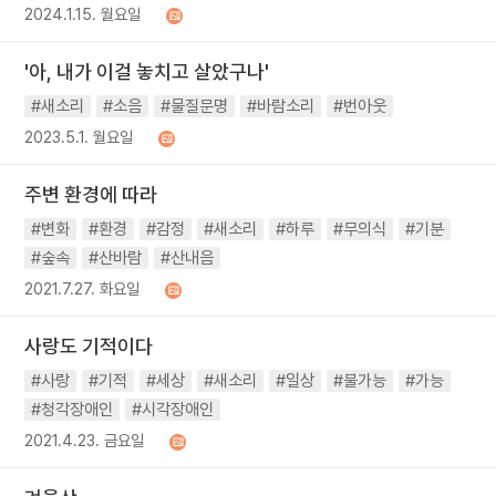
2024.1.15. 월요일
'아, 내가 이걸 놓치고 살았구나'
#새소리
#소음
#물질문명
#바람소리
#번아웃
2023.5.1. 월요일
주변 환경에 따라
#변화
#환경
#감정
#새소리
#하루
#무의식
#기분
#숲속
#산바람
#산내음
2021.7.27. 화요일
사랑도 기적이다
#사랑
#기적
#세상
#새소리
#일상
#불가능
#가능
#청각장애인
#시각장애인
2021.4.23. 금요일