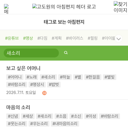
태그로 보는 아침편지
#유튜브
#명상
#다짐
#계획
#바이러스
#힐링
#아이들
#비전캠프
#독서캠프
#삶
#경험
#사람
#도움
#선택
#희망
#나눔
#친구
#링컨학교
#극복
#리더
#위기
보고 싶은 어머니
#독서
#건강
#면역력
#어머니
#노래
#새소리
#하늘
#별
#한걸음
#별빛
#바람소리
#명상시
#밥벗
2026.7.11. 토요일
마음의 소리
#신념
#세상
#새소리
#소음
#소신
#이성
#바람소리
#웃는소리
#우는소리
#내마음의소리