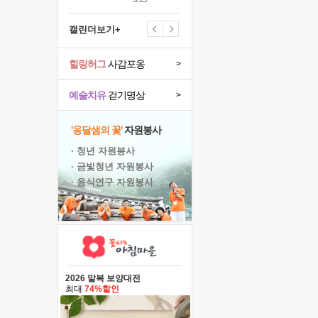
캘린더보기+
힐링허그
사감포옹
>
예술치유
걷기명상
>
'옹달샘의 꽃'
자원봉사
· 청년 자원봉사
· 금빛청년 자원봉사
· 음식연구 자원봉사
2026 말복 보양대전
최대
74%할인