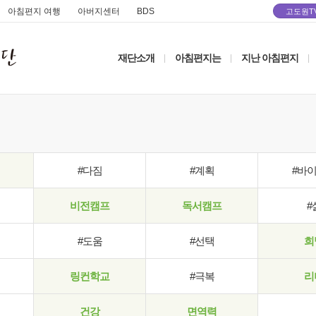
아침편지 여행
아버지센터
BDS
고도원T
재단소개
아침편지는
지난 아침편지
|
|
|
#다짐
#계획
#바
비전캠프
독서캠프
#
#도움
#선택
희
링컨학교
#극복
리
건강
면역력