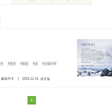
치유
#충전
#힐링
#숨
#샹젤리제
모으기
2023.12.15. 금요일
9
1