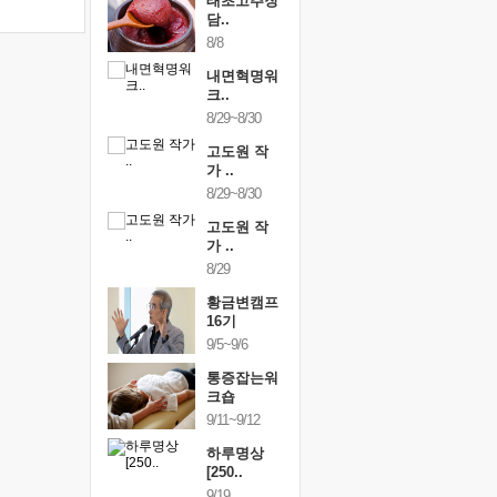
행복한가족
태초고추장
행복한가
여행
담..
여행
24~9/26
8/8
9/24~9/26
건강명상법
내면혁명워
건강명상
..
크..
스..
/9~10/10
8/29~8/30
10/9~10/10
내면혁명워
고도원 작
내면혁명
..
가 ..
크..
/17~10/18
8/29~8/30
10/17~10/18
황금변캠프
고도원 작
황금변캠
7기
가 ..
17기
/30~10/31
8/29
10/30~10/31
통증잡는워
황금변캠프
통증잡는
크숍
16기
크숍
/7~11/8
9/5~9/6
11/7~11/8
내면혁명워
통증잡는워
내면혁명
..
크숍
크..
/12~12/13
9/11~9/12
12/12~12/13
하루명상
[250..
9/19