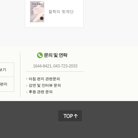
철학의 뒷계단
문의 및 연락
,
1644-8421
043-723-2033
 보기
아침 편지 관련문의
침편지
강연 및 인터뷰 문의
후원 관련 문의