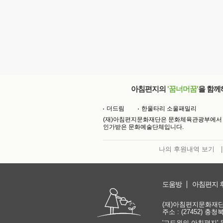
아침편지의
'꿈너머꿈'
을 함께
더드림
한울타리 소울패밀리
(재)아침편지문화재단은 문화체육관광부에서
인가받은 문화예술단체입니다.
나의 후원내역 보기
|
도움방
아침편지 
(재)아침편지문화재단 | 
주소 : (27452) 충
'고도원의 아침편지' 