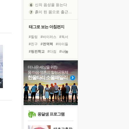
신의 음성을 듣는다
흙이 된 몸으로 출근하는 여자
극과 극의 양 끝단
내가 '나다움'을 찾는 길
태그로 보는 아침편지
피해 갈 수 없는 사건들
#힐링
#바이러스
#독서
처음 손을 잡았던 날
#친구
#면역력
#아이들
꿈이 실제가 되는 것
#링컨학교
#다짐
#나눔
'말 타는 법'을 먼저
#삶
#명상
#독서캠프
졸업식 사진을 보며
#희망
#극복
#도움
더 나은 세상을 위한
아픈 아버지를 위한 공간 설계
몸·마음·영혼의 힐링공동체
#사람
#비전캠프
#위기
극심한 변비, 어깨결림, 수면 장애
한울타리 소울패밀리
#경험
#선택
#계획
보고 싶은 어머니
#건강
#리더
#유튜브
유년 시절의 부산 영도 바다
못된 꼰대들
거울 속의 나
희망이란
옹달샘 프로그램
'모른다'는 것