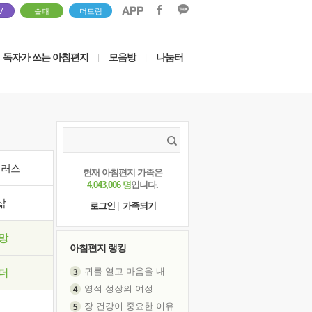
V
솔패
더드림
독자가 쓰는 아침편지
모음방
나눔터
|
|
이러스
현재 아침편지 가족은
4,043,006 명
입니다.
삶
로그인
|
가족되기
망
아침편지 랭킹
귀를 열고 마음을 내어주고
더
영적 성장의 여정
장 건강이 중요한 이유