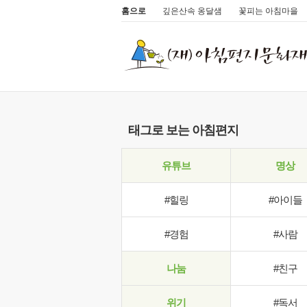
홈으로
깊은산속 옹달샘
꽃피는 아침마을
태그로 보는 아침편지
유튜브
명상
#힐링
#아이들
#경험
#사람
나눔
#친구
위기
#독서