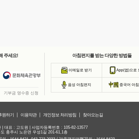
해 주세요!
아침편지를 받는 다양한 방법들
이메일로 받기
App(앱)으로
음성 아침편지
중국어 아
기부금 영수증 신청
후원하기
이용약관
개인정보 처리방침
찾아오는길
대표 : 고도원 | 사업자등록번호 : 105-82-13577
청북도 충주시 노은면 우성1길 201-61,1층
문의 :
,
/ '아침편지여행'문의 :