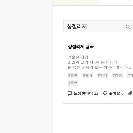
샹젤리제 왕국
겨울은 매양
소멸과 끝의 시간만은 아니다.
눈 덮인 산속의 모든 생명이 휴식과...
#회복
#휴식
#관계
#경험
#
#왕국
느낌한마디
좋아요
22
6