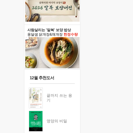
사람살리는 '말복' 보양 밥상
옹달샘 닭개장&채개장
한정수량
12월 추천도서
끝까지 쓰는 용
기
영양의 비밀