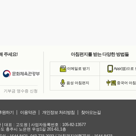
해 주세요!
아침편지를 받는 다양한 방법들
이메일로 받기
App(앱)으로
음성 아침편지
중국어 아
기부금 영수증 신청
후원하기
이용약관
개인정보 처리방침
찾아오는길
대표 : 고도원 | 사업자등록번호 : 105-82-13577
청북도 충주시 노은면 우성1길 201-61,1층
문의 :
,
/ '아침편지여행'문의 :