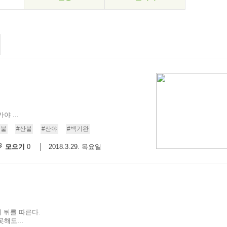
 ...
들불
#산불
#산야
#백기완
모으기
2018.3.29. 목요일
0
 뒤를 따른다.
해도...