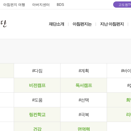
아침편지 여행
아버지센터
BDS
고도원T
재단소개
아침편지는
지난 아침편지
|
|
|
#다짐
#계획
#바
비전캠프
독서캠프
#
#도움
#선택
희
링컨학교
#극복
리
건강
면역력