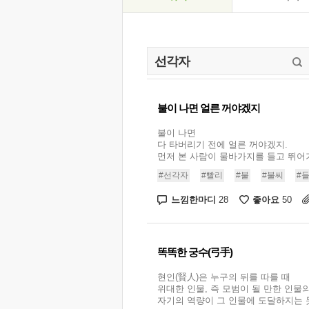
불이 나면 얼른 꺼야겠지
불이 나면
다 타버리기 전에 얼른 꺼야겠지.
먼저 본 사람이 물바가지를 들고 뛰어가야
#선각자
#빨리
#불
#불씨
#
느낌한마디
좋아요
28
50
똑똑한 궁수(弓手)
현인(賢人)은 누구의 뒤를 따를 때
위대한 인물, 즉 모범이 될 만한 인물의
자기의 역량이 그 인물에 도달하지는 못