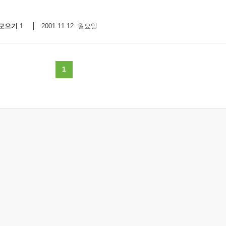
9/
모으기
2001.11.12. 월요일
1
스
10
1
크
10
1
10
11
크
12