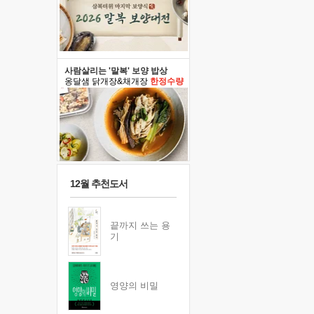
사람살리는 '말복' 보양 밥상
옹달샘 닭개장&채개장
한정수량
12월 추천도서
끝까지 쓰는 용
기
영양의 비밀