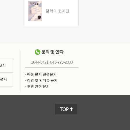
철학의 뒷계단
문의 및 연락
,
1644-8421
043-723-2033
 보기
아침 편지 관련문의
침편지
강연 및 인터뷰 문의
후원 관련 문의