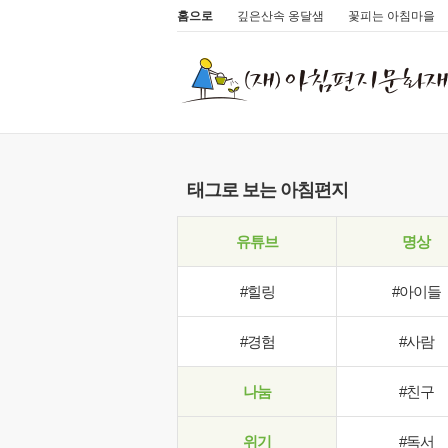
홈으로
깊은산속 옹달샘
꽃피는 아침마을
태그로 보는 아침편지
유튜브
명상
#힐링
#아이들
#경험
#사람
나눔
#친구
위기
#독서