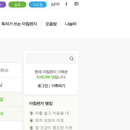
V
솔패
더드림
독자가 쓰는 아침편지
모음방
나눔터
|
|
이러스
현재 아침편지 가족은
4,042,966 명
입니다.
삶
로그인
|
가족되기
망
아침편지 랭킹
귀를 열고 마음을 내어주고
더
영적 성장의 여정
장 건강이 중요한 이유