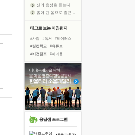
신의 음성을 듣는다
흙이 된 몸으로 출근하는 여자
극과 극의 양 끝단
내가 '나다움'을 찾는 길
태그로 보는 아침편지
피해 갈 수 없는 사건들
#사람
#독서
#바이러스
처음 손을 잡았던 날
#링컨학교
#유튜브
꿈이 실제가 되는 것
#비전캠프
#아이들
'말 타는 법'을 먼저
#도움
#명상
#힐링
졸업식 사진을 보며
#계획
#삶
#선택
#리더
더 나은 세상을 위한
아픈 아버지를 위한 공간 설계
몸·마음·영혼의 힐링공동체
#희망
#건강
#다짐
극심한 변비, 어깨결림, 수면 장애
한울타리 소울패밀리
#위기
#나눔
#경험
보고 싶은 어머니
#친구
#극복
#면역력
유년 시절의 부산 영도 바다
#독서캠프
못된 꼰대들
거울 속의 나
희망이란
옹달샘 프로그램
'모른다'는 것