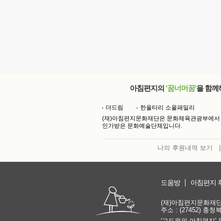
아침편지의
'꿈너머꿈'
을 함께
더드림
한울타리 소울패밀리
(재)아침편지문화재단은 문화체육관광부에서
인가받은 문화예술단체입니다.
나의 후원내역 보기
|
도움방
아침편지 
(재)아침편지문화재단 | 
주소 : (27452) 충
'고도원의 아침편지' 