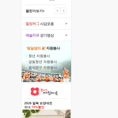
캘린더보기+
힐링허그
사감포옹
>
예술치유
걷기명상
>
'옹달샘의 꽃'
자원봉사
· 청년 자원봉사
· 금빛청년 자원봉사
· 음식연구 자원봉사
2026 말복 보양대전
최대
74%할인