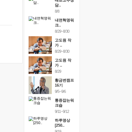
행복한가족
태초고추장
행복한가
여행
담..
여행
24~9/26
8/8
9/24~9/26
건강명상법
내면혁명워
건강명상
..
크..
스..
/9~10/10
8/29~8/30
10/9~10/10
내면혁명워
고도원 작
내면혁명
..
가 ..
크..
/17~10/18
8/29~8/30
10/17~10/18
황금변캠프
고도원 작
황금변캠
7기
가 ..
17기
/30~10/31
8/29
10/30~10/31
통증잡는워
황금변캠프
통증잡는
크숍
16기
크숍
/7~11/8
9/5~9/6
11/7~11/8
내면혁명워
통증잡는워
내면혁명
..
크숍
크..
/12~12/13
9/11~9/12
12/12~12/13
하루명상
[250..
9/19