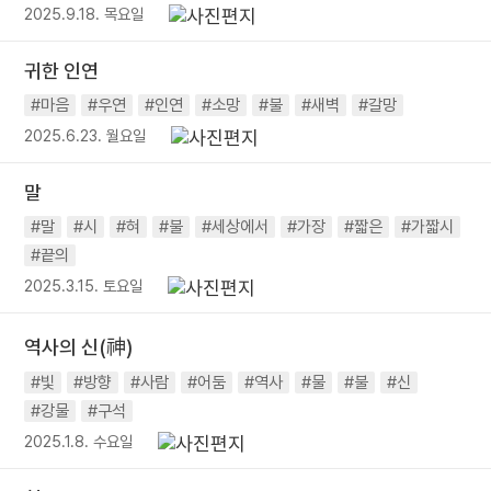
2025.9.18. 목요일
귀한 인연
#마음
#우연
#인연
#소망
#불
#새벽
#갈망
2025.6.23. 월요일
말
#말
#시
#혀
#불
#세상에서
#가장
#짧은
#가짧시
#끝의
2025.3.15. 토요일
역사의 신(神)
#빛
#방향
#사람
#어둠
#역사
#물
#불
#신
#강물
#구석
2025.1.8. 수요일