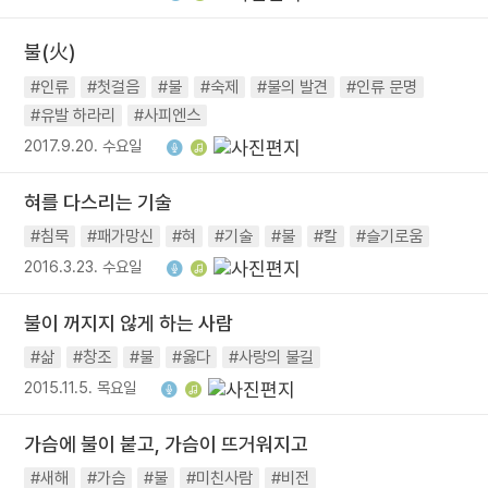
불(火)
#인류
#첫걸음
#불
#숙제
#불의 발견
#인류 문명
#유발 하라리
#사피엔스
2017.9.20. 수요일
혀를 다스리는 기술
#침묵
#패가망신
#혀
#기술
#불
#칼
#슬기로움
2016.3.23. 수요일
불이 꺼지지 않게 하는 사람
#삶
#창조
#불
#옳다
#사랑의 불길
2015.11.5. 목요일
가슴에 불이 붙고, 가슴이 뜨거워지고
#새해
#가슴
#불
#미친사람
#비전