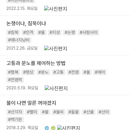
#다른사람의탓
2022.2.15. 화요일
논쟁이냐, 침묵이냐
#침묵
#인격
#불
#지성
#논쟁
#사람사이
#에너지낭비
2021.2.26. 금요일
고통과 분노를 제어하는 방법
#행복
#명상
#분노
#고통
#전염
#불
#제어
#전염력
2020.5.19. 화요일
불이 나면 얼른 꺼야겠지
#선각자
#빨리
#불
#불씨
#들불
#산불
#산야
#백기완
2018.3.29. 목요일