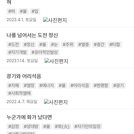
혀
#혀
#불
#입
2023.4.1. 토요일
나를 넘어서는 도전 정신
#도전
#정신
#불
#눈
#주위
#열중
#중간
#타협
#자기개발
#유아적인발상
2023.1.14. 토요일
광기와 어리석음
#지혜
#열정
#에너지
#불
#어리석음
#현명함
#광기
#사회적열매
2022.4.7. 목요일
누군가에 화가 났다면
#감정
#상대방
#불
#화(火)
#자기만의입장