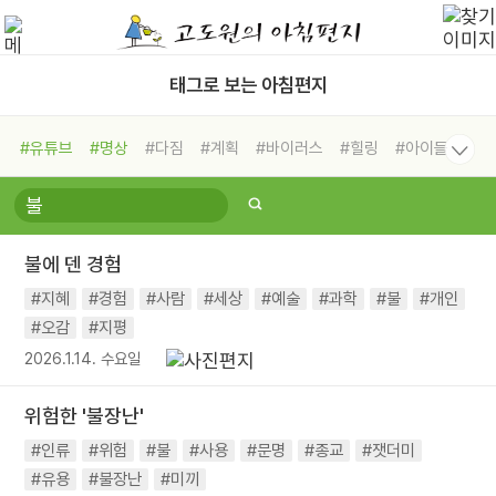
태그로 보는 아침편지
#유튜브
#명상
#다짐
#계획
#바이러스
#힐링
#아이들
#비전캠프
#독서캠프
#삶
#경험
#사람
#도움
#선택
#희망
#나눔
#친구
#링컨학교
#극복
#리더
#위기
불에 덴 경험
#독서
#건강
#면역력
#지혜
#경험
#사람
#세상
#예술
#과학
#불
#개인
#오감
#지평
2026.1.14. 수요일
위험한 '불장난'
#인류
#위험
#불
#사용
#문명
#종교
#잿더미
#유용
#불장난
#미끼