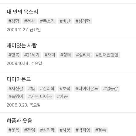
내 안의 목소리
#경험
#천사
#목소리
#비난
#심리학
2009.11.27. 금요일
재미있는 사람
#행복
#21세기
#재미
#창의
#심리학
#현재진행형
2009.10.14. 수요일
다이아몬드
#자신감
#빛
#심리학
#보석
#다이아몬드
#열등감
#돌멩이
#가토 다이조
#가공
2006.3.23. 목요일
하품과 웃음
#웃음
#전염
#심리학
#하품
#박지영
#결속