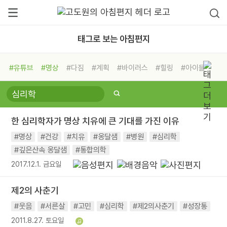
태그로 보는 아침편지
#유튜브
#명상
#다짐
#계획
#바이러스
#힐링
#아이들
#비전캠프
#독서캠프
#삶
#경험
#사람
#도움
#선택
#희망
#나눔
#친구
#링컨학교
#극복
#리더
#위기
한 심리학자가 명상 치유에 큰 기대를 가진 이유
#독서
#건강
#면역력
#명상
#건강
#치유
#옹달샘
#병원
#심리학
#깊은산속 옹달샘
#통합의학
2017.12.1. 금요일
제2의 사춘기
#웃음
#서른살
#고민
#심리학
#제2의사춘기
#성장통
2011.8.27. 토요일