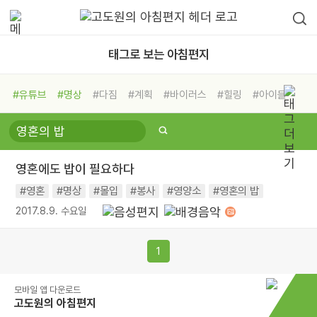
태그로 보는 아침편지
#유튜브
#명상
#다짐
#계획
#바이러스
#힐링
#아이들
#비전캠프
#독서캠프
#삶
#경험
#사람
#도움
#선택
#희망
#나눔
#친구
#링컨학교
#극복
#리더
#위기
영혼에도 밥이 필요하다
#독서
#건강
#면역력
#영혼
#명상
#몰입
#봉사
#영양소
#영혼의 밥
2017.8.9. 수요일
1
모바일 앱 다운로드
고도원의 아침편지