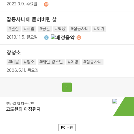
2022.3.9. 수요일
잡동사니에 묻혀버린 삶
#관심
#서랍
#공간
#책상
#잡동사니
#제거
2018.11.5. 월요일
장청소
#비움
#청소
#캐런 킹스턴
#예방
#잡동사니
2006.5.11. 목요일
1
모바일 앱 다운로드
고도원의 아침편지
PC 버전