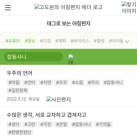
태그로 보는 아침편지
#유튜브
#명상
#다짐
#계획
#바이러스
#힐링
#아이들
#비전캠프
#독서캠프
#삶
#경험
#사람
#도움
#선택
#희망
#나눔
#친구
#링컨학교
#극복
#리더
#위기
우주의 언어
#독서
#건강
#면역력
#마음
#언어
#자연
#우주
#소음
#지식
#잡동사니
#깊은침묵
2022.5.12. 목요일
수많은 생각, 서로 교차하고 겹쳐지고
#생각
#고민
#걱정
#큰일
#잡동사니
#기억들
#현명한판단