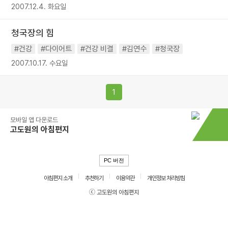
2007.12.4. 화요일
청국장의 힘
#건강
#다이어트
#건강 비결
#김연수
#청국장
2007.10.17. 수요일
1
모바일 앱 다운로드
고도원의 아침편지
PC 버전
아침편지 소개
추천하기
이용약관
개인정보 처리방침
ⓒ 고도원의 아침편지