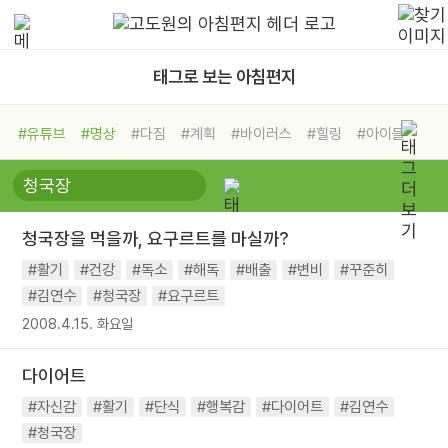
태그로 보는 아침편지
#유튜브
#명상
#다짐
#계획
#바이러스
#힐링
#아이들
#비전캠프
#독서캠프
#삶
#경험
#사람
#도움
#선택
#희망
#나눔
#친구
#링컨학교
#극복
#리더
#위기
청국장을 먹을까, 요구르트를 마실까?
#독서
#건강
#면역력
#활기
#건강
#독소
#해독
#배출
#변비
#꾸준히
#김연수
#청국장
#요구르트
2008.4.15. 화요일
다이어트
#자신감
#활기
#단식
#행복감
#다이어트
#김연수
#청국장