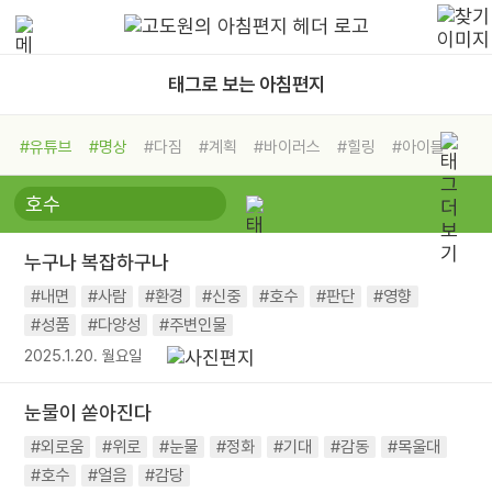
태그로 보는 아침편지
#유튜브
#명상
#다짐
#계획
#바이러스
#힐링
#아이들
#비전캠프
#독서캠프
#삶
#경험
#사람
#도움
#선택
#희망
#나눔
#친구
#링컨학교
#극복
#리더
#위기
누구나 복잡하구나
#독서
#건강
#면역력
#내면
#사람
#환경
#신중
#호수
#판단
#영향
#성품
#다양성
#주변인물
2025.1.20. 월요일
눈물이 쏟아진다
#외로움
#위로
#눈물
#정화
#기대
#감동
#목울대
#호수
#얼음
#감당