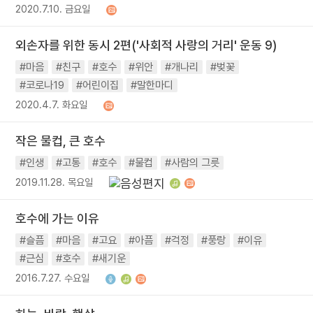
2020.7.10. 금요일
외손자를 위한 동시 2편('사회적 사랑의 거리' 운동 9)
#마음
#친구
#호수
#위안
#개나리
#벚꽃
#코로나19
#어린이집
#말한마디
2020.4.7. 화요일
작은 물컵, 큰 호수
#인생
#고통
#호수
#물컵
#사람의 그릇
2019.11.28. 목요일
호수에 가는 이유
#슬픔
#마음
#고요
#아픔
#걱정
#풍랑
#이유
#근심
#호수
#새기운
2016.7.27. 수요일