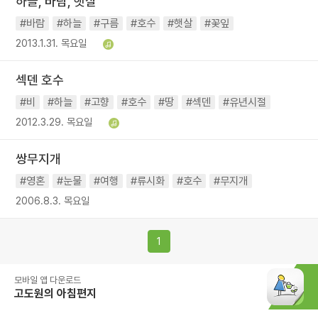
하늘, 바람, 햇살
#바람
#하늘
#구름
#호수
#햇살
#꽃잎
2013.1.31. 목요일
섹덴 호수
#비
#하늘
#고향
#호수
#땅
#섹덴
#유년시절
2012.3.29. 목요일
쌍무지개
#영혼
#눈물
#여행
#류시화
#호수
#무지개
2006.8.3. 목요일
1
모바일 앱 다운로드
고도원의 아침편지