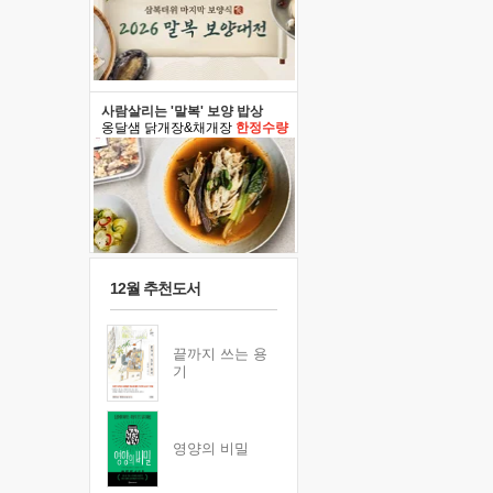
사람살리는 '말복' 보양 밥상
옹달샘 닭개장&채개장
한정수량
12월 추천도서
끝까지 쓰는 용
기
영양의 비밀