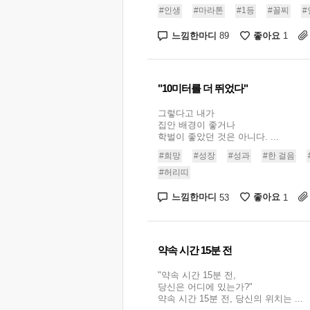
#인생
#마라톤
#1등
#꼴찌
#
느낌한마디
좋아요
89
1
"10미터를 더 뛰었다"
그렇다고 내가
집안 배경이 좋거나
학벌이 좋았던 것은 아니다. ...
#희망
#성장
#성과
#한 걸음
#허리띠
느낌한마디
좋아요
53
1
약속 시간 15분 전
"약속 시간 15분 전,
당신은 어디에 있는가?"
약속 시간 15분 전, 당신의 위치는 ...