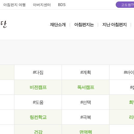
아침편지 여행
아버지센터
BDS
고도원T
재단소개
아침편지는
지난 아침편지
|
|
|
#다짐
#계획
#바
비전캠프
독서캠프
#
#도움
#선택
희
링컨학교
#극복
리
건강
면역력