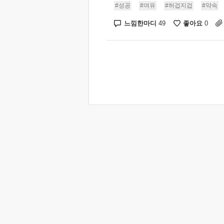
#성공
#여유
#허겁지겁
#약속
느낌한마디
좋아요
49
0