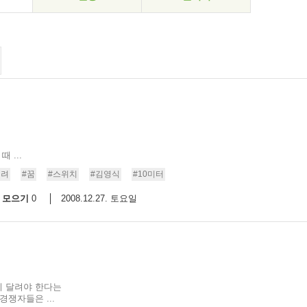
 ...
격려
#꿈
#스위치
#김영식
#10미터
모으기
2008.12.27. 토요일
0
지 달려야 한다는
쟁자들은 ...