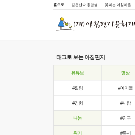
홈으로
깊은산속 옹달샘
꽃피는 아침마을
태그로 보는 아침편지
유튜브
명상
#힐링
#아이들
#경험
#사람
나눔
#친구
위기
#독서