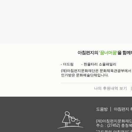
아침편지의
'꿈너머꿈'
을 함께
더드림
한울타리 소울패밀리
(재)아침편지문화재단은 문화체육관광부에서
인가받은 문화예술단체입니다.
나의 후원내역 보기
|
도움방
아침편지 
(재)아침편지문화재단 | 
주소 : (27452) 충
'고도원의 아침편지' 