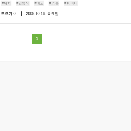
#위치
#김영식
#예고
#15분
#10미터
모으기
2008.10.16. 목요일
0
1