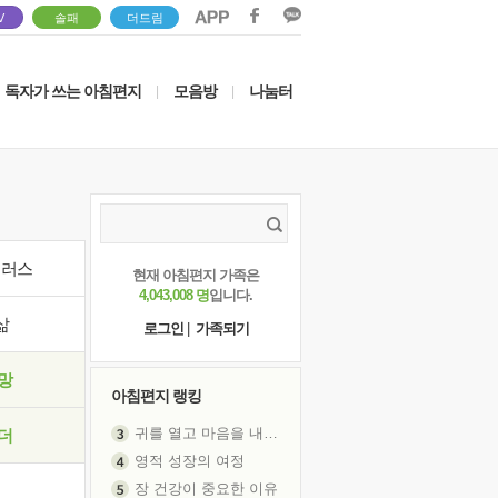
V
솔패
더드림
독자가 쓰는 아침편지
모음방
나눔터
|
|
이러스
현재 아침편지 가족은
4,043,008 명
입니다.
삶
로그인
|
가족되기
망
아침편지 랭킹
귀를 열고 마음을 내어주고
더
영적 성장의 여정
장 건강이 중요한 이유