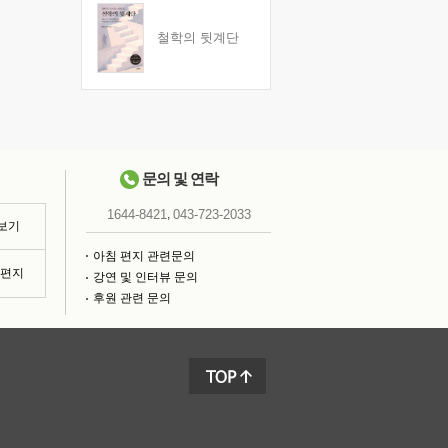
철학의 뒷계단
문의 및 연락
,
1644-8421
043-723-2033
 보기
아침 편지 관련문의
침편지
강연 및 인터뷰 문의
후원 관련 문의