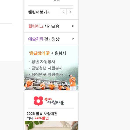
캘린더보기+
힐링허그
사감포옹
>
예술치유
걷기명상
>
'옹달샘의 꽃'
자원봉사
· 청년 자원봉사
· 금빛청년 자원봉사
· 음식연구 자원봉사
2026 말복 보양대전
최대
74%할인