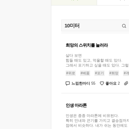
희망의 스위치를 눌러라
살다 보면
힘들 때도 있고, 억울할 때도 있다.
그래서 포기하고 싶을 때도 있다. 그럴 때
#위로
#베품
#포기
#희망
#
느낌한마디
좋아요
55
2
인생 마라톤
인생은 종종 마라톤에 비유된다.
특히 인내와 끈기를 가지고 결승점까
점에서 비슷하다. 내가 쉬는 동안에도 경