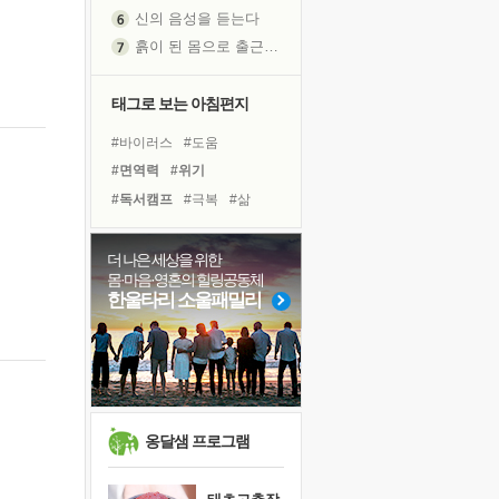
신의 음성을 듣는다
흙이 된 몸으로 출근하는 여자
극과 극의 양 끝단
내가 '나다움'을 찾는 길
태그로 보는 아침편지
피해 갈 수 없는 사건들
#바이러스
#도움
처음 손을 잡았던 날
#면역력
#위기
꿈이 실제가 되는 것
#독서캠프
#극복
#삶
'말 타는 법'을 먼저
#유튜브
#리더
졸업식 사진을 보며
#링컨학교
#독서
#건강
더 나은 세상을 위한
아픈 아버지를 위한 공간 설계
몸·마음·영혼의 힐링공동체
#비전캠프
#계획
#희망
극심한 변비, 어깨결림, 수면 장애
한울타리 소울패밀리
#명상
#힐링
#친구
보고 싶은 어머니
#다짐
#나눔
#선택
유년 시절의 부산 영도 바다
#아이들
#사람
#경험
못된 꼰대들
거울 속의 나
희망이란
옹달샘 프로그램
'모른다'는 것