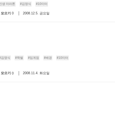
인생 마라톤
#김영식
#10미터
9/
모으기
2008.12.5. 금요일
0
스
10
크
10
1
#김영식
#학벌
#임계점
#배경
#10미터
10
모으기
2008.11.4. 화요일
0
11
크
12