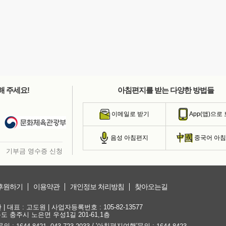
해 주세요!
아침편지를 받는 다양한 방법들
이메일로 받기
App(앱)으로
음성 아침편지
중국어 아
기부금 영수증 신청
후원하기
이용약관
개인정보 처리방침
찾아오는길
대표 : 고도원 | 사업자등록번호 : 105-82-13577
청북도 충주시 노은면 우성1길 201-61,1층
문의 :
,
/ '아침편지여행'문의 :