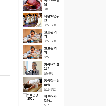
행복한가족
태초고추장
행복한가
여행
담..
여행
24~9/26
8/8
9/24~9/26
건강명상법
내면혁명워
건강명상
..
크..
스..
/9~10/10
8/29~8/30
10/9~10/10
내면혁명워
고도원 작
내면혁명
..
가 ..
크..
/17~10/18
8/29~8/30
10/17~10/18
황금변캠프
고도원 작
황금변캠
7기
가 ..
17기
/30~10/31
8/29
10/30~10/31
통증잡는워
황금변캠프
통증잡는
크숍
16기
크숍
/7~11/8
9/5~9/6
11/7~11/8
내면혁명워
통증잡는워
내면혁명
..
크숍
크..
/12~12/13
9/11~9/12
12/12~12/13
하루명상
[250..
9/19