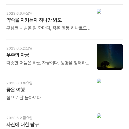
있습니다. 크고 작은 변곡점을 지날 때 몸, 마음,
알려주는 신호이다. 자신의 정체성과 삶의
정신이 혼미해지고 진통을 겪습니다. 그러나 이
목적을 명확히 찾은 사람은 사춘기와 갱년기의
2023.6.6.화요일
시기를 거치면서 훌쩍 자라납니다. 진통 끝에
신체적 증상은 똑같이 경험할지언정 우울증
약속을 지키는지 하나만 봐도
내면이 채워지고 영혼이 성장을 이룹니다.
같은 증상은 경험하지 않는다. 그리고 그러한
죽음도 끝이 아닙니다. 변곡점입니다. 영혼의
심리적 증상이 오더라도 금세 벗어난다. -
무심코 내뱉은 말 한마디, 작은 행동 하나로도 알
성장입니다. 오늘도 많이 웃으세요.
이주아의 《심력》 중에서 - * 삶의 방향과 목적을
수 있다. 사람을 판단할 때는 가장 먼저 그의
잃거나 삶이 지루해질 때는 '내가 왜 사는
말과 행동이 일치하는지 살펴야 한다. 무슨 말을
거지?'라는 질문을 스스로 던져볼 필요가
하고, 또 무엇을 하는지 유심히 보면 그가 약속을
2023.6.5.월요일
있습니다. 내가 왜 사는지, 내가 누구인지 모를
지키는 사람인지, 타인에게 인색하고 자신에게
우주의 자궁
때는 내 영혼이 메시지를 보내는 때입니다.
너그러운 사람인지 가늠할 수 있다. -
'일어나라'라고, '벌떡 일어나 나아갈 때'라고.
가오위안의 《모두에게 좋은 사람일 수 없다》
따뜻한 어둠은 바로 자궁이다. 생명을 잉태하고
그래서 심장을 뛰게 하고, 눈빛이 반짝이는 또
중에서 - * 약속은 지키자고 맺는 것입니다.
따스하게 키워내는 어미닭의 품속처럼 우주의
다른 것을 찾아가라는 메시지입니다. 오늘도
약속을 지킨다는 것은 말을 지킨다는 뜻이고
자궁은 양수 속의 따스함으로 생명의 태동을
많이 웃으세요.
말을 행동으로 옮겨 언행일치를 보이는
품고 있다. 가장 적절한 온도로 어둠은 빛을 품고
2023.6.3.토요일
것입니다. 약속은 그 사람의 삶의 태도뿐만
있다. 옴파로스 Ompharos! - 디팩 초프라 등의
좋은 여행
아니라 믿음과 신용의 수준도 드러냅니다.
《당신이 우주다》 중에서 - * 자궁(子宮)은
약속을 지키는지 하나만 봐도 그의 모든 것을
아기의 궁전이라는 뜻입니다. 아기의
집으로 잘 돌아오다
쉽게 가늠할 수 있습니다. 오늘도 많이 웃으세요.
보금자리인 자궁은 어둡고 따스합니다. 생명이
자랄 수 있는 모든 것이 갖춰져 있습니다. 큰
의미에서 우주도 자궁과 같습니다. 수많은
2023.6.2.금요일
별들이 어둠 속에 잉태되고 탄생합니다. 빛으로
자신에 대한 탐구
태어납니다. 오늘도 많이 웃으세요.