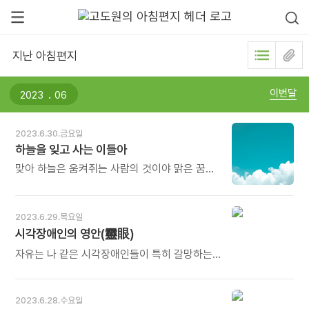
지난 아침편지
.
이번달
2023.6.30.금요일
하늘을 잊고 사는 이들아
맞아 하늘은 움켜쥐는 사람의 것이야 맑은 꿈을
꾸는 순수한 이들만 잡을 자격 있는 것이
하늘이지 하늘을 잊고 사는 이들아 먼저 산을
올라야 하늘을 만날 수 있어요 - 김영진 신부의
2023.6.29.목요일
시집 《연탄님》에 실린 시 〈태백산 천제단에서〉
시각장애인의 영안(靈眼)
중에서 - * 마음에 먹구름이 가득하면 푸르고
드높은 하늘을 볼 수 없습니다. 어린아이처럼
자유는 나 같은 시각장애인들이 특히 갈망하는
맑아야 비로소 보이고, 한 뼘이라도 더 높은 산
꿈일 것이다. 예를 들어, 나 혼자 훌쩍 어디를 가
정상에 올라야 더 잘 볼 수 있습니다. 검은
본 기억이 없다. 어렸을 때는 엄마의 팔을 잡고
잡념의 구름을 바람으로 훌훌 날려 보내고
다녔고, 집을 떠난 뒤부터는 친구들이나
2023.6.28.수요일
아이처럼 해맑은 눈으로 청정무구한 하늘을