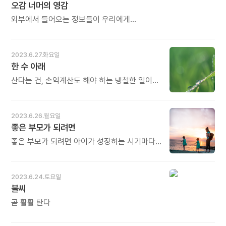
동료들의 팔을 잡고 다녔다. 결혼 뒤에는 아내의
오감 너머의 영감
바라보아요. 하늘은 바라보는 사람들의
팔을 잡고 다니고, 아이들의 키가 나와 비슷해진
것입니다. 오늘도 많이 웃으세요.
외부에서 들어오는 정보들이 우리에게
요즘은 가끔 아이들의 팔을 잡고 다니기도 한다.
인지되도록 하기 위한 통로 역할을 하는 것이
내가 혼자 다니는 것은 주중에 매일 하는
오감, 즉 시각, 후각, 청각, 미각, 촉각이라는
출퇴근길뿐이다. - 신순규의 《어둠 속에서
다섯 가지 감각이다. 우리는 오감을 만족시키기
빛나는 것들》 중에서 - * 성숙한 사회는 약자를
2023.6.27.화요일
위해 많은 수고를 아끼지 않는다. 그러나 오감을
중심으로 배려합니다. 비데에 새긴 점자,
한 수 아래
만족시켜도 그것은 순간일 뿐, 잠시 후면
신호등의 버튼 장치, 지하철 바닥의 요철 표시,
원점으로 돌아온다. 짧은 기쁨과 만끽이 지나면
산다는 건, 손익계산도 해야 하는 냉철한 일이다.
계단 옆 경사진 통로, 이런 섬세한 배려들이 함께
다시 또 채워줘야 하는 밑 빠진 독과도 같다. -
열 내며 감정적이 되면 일도 관계도 그르칠 수
사는 사회를 만듭니다. 한편으로 시작장애인은
이주아의 《심력》 중에서 - * 사람은 다섯 가지
있다. 냉철한 이성은 감정에 빠져 실수할 일을
'제3의 눈'을 가진 사람들입니다. 육안으로 볼 수
감각을 통해서 느낌을 받습니다. 이 감각기관이
막아준다. 이렇게 합리적으로 계산해 보니 매사
없는 세상을 봅니다. 육안보다는 심안이,
2023.6.26.월요일
고장 나거나 저하되어 있다면 삶의 질은 현저히
그의 말투에 열정적으로 열 낼 거 없다는 답이 더
심안보다는 영안이 더 밝기 때문에 세상의
좋은 부모가 되려면
떨어질 것입니다. 오감은 세상과 나를 연결하는
명쾌하게 나온다. 확실해진다. 상대방 말투는
이치를 더 잘 꿰뚫어 봅니다. 오늘도 많이
최전선의 소통 장치입니다. 그것을 잘 다스리는
문제없다. - 임영주의 《이쁘게 관계 맺는 당신이
웃으세요.
좋은 부모가 되려면 아이가 성장하는 시기마다
것이 삶의 질을 높이는 것입니다. 그러나 아무리
좋다》 중에서 - * 욱! 열을 내고, 벌컥! 화를 내면
적당한 시점에 아이의 손을 놓아줄 수 있어야
오감이 잘 작동된다 해도 내면을 채우지 않으면
한 수 아래입니다. 기대한 해결은커녕 일을
한다. 아이가 자신이라는 집을 지을 때 부모는
밑 빠진 독이 되고 맙니다. 오감 너머의 영감을
송두리째 그르치기 쉽습니다. 말은 감정과
시멘트에 섞인 물과 같다. 부모가 끝까지 남아서
2023.6.24.토요일
키워야 합니다. 오늘도 많이 웃으세요.
인품과 존재를 드러냅니다. 그렇다고 상대방의
챙겨주고 간섭하고 함께 하겠다고 하면 과연
불씨
말투에 휘둘릴 필요 없습니다. 그는 그저 그런
어떤 집을 만들 수 있을지, 과연 그 집이
사람일 뿐이니 휘말리지 말고 깊은숨을 쉬면
완성될지 걱정스럽다. 벽돌에 바른 시멘트의
곧 활활 탄다
됩니다. 잠깐만 여유를 가져도 답이 보입니다.
물이 적당한 시점에 증발해야 그 벽돌이
오늘도 많이 웃으세요.
단단하게 서로 밀착되고 하나의 벽으로서 또