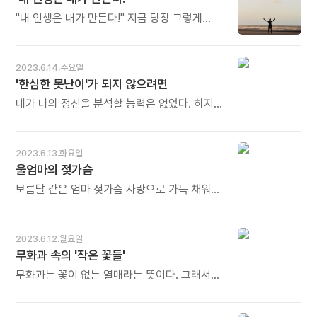
오늘도 많이 웃으세요.
가축의 사료를 얻어야만 하므로, 변화하는
계절적 시간표에 세심하고 정확하게 맞추지
"내 인생은 내가 만든다!" 지금 당장 그렇게
않으면 안 된다. 유목 생활 문화의 '뛰어난
선언하고 자신이 만족하는 인생의 첫걸음을
곡예'는 가혹할 정도로 엄밀한 고도의 수준을
내디뎌 보세요. 그러면 점점 더 많은 행운이
지닌 성격과 행동을 요구한다. - A. J. 토인비의
찾아올 것입니다. - 고다마 미쓰오의 《오타니
2023.6.14.수요일
《역사의 연구》 중에서 - * 한곳에 정착하지
쇼헤이의 쇼타임》 중에서 - * 꿈은 생각하고
'한심한 못난이'가 되지 않으려면
못하는 것이 유목민의 삶입니다. 변화무쌍한
선언하고 행동함으로써 가시화됩니다. 세상의
자연과의 사투, 그 연속일 수밖에 없습니다.
모든 발명은 먼저 생각에서 비롯됐습니다. 내
내가 나의 정신을 분석할 능력은 없었다. 하지만
그렇기 때문에 누구와도 견줄 수 없는 '뛰어난
인생을 내가 생각하고 내가 만들지 않으면 늘
그런 분석은 사실 필요 없었다. 단지 나는 나
곡예'가 필요했을 겁니다. 뛰어난 직관과 통찰,
제3자에게 휘둘리는 삶을 살게 됩니다. 자유를
자신을 바로 알고 고쳐야 할 것은 고치고 싶었을
결단력은 필수입니다. 따지고 보면 이것은 비단
잃어버린 삶이 되고 맙니다. 오늘도 많이
뿐이다. 그러기 위해서는 내가 어쩌다 보니
2023.6.13.화요일
유목민에게만 해당되는 것은 물론 아닙니다.
웃으세요.
절대로 원치 않던 사람이 돼 버렸다는 사실을
울엄마의 젖가슴
오늘을 살아가는 우리 모두에게도 요구되는
직시해야 했다. 한심한 못난이일 뿐만 아니라
최선의 덕목입니다. 오늘도 많이 웃으세요.
내면의 삶이 없는 사람 말이다. - 디팩 초프라
보름달 같은 엄마 젖가슴 사랑으로 가득 채워
등의 《팬데믹 시대의 평생 건강법》 중에서 - *
꿀꺽 꿀꺽 엄마의 사랑이 내 목구멍으로
선행할 일은 자신이 누구인지를 깨닫는
넘어간다 - 이규초의 시집 《사랑에 사랑을
일입니다. 그러기 위해서는 내가 지금 '나'라고
더하다》 에 실린 시 〈울엄마〉 전문 - * 돌이켜
2023.6.12.월요일
알고 있는 자신으로부터 한 발짝 떨어져서
보면 가장 행복했던 시간이었습니다. 입안 가득
무화과 속의 '작은 꽃들'
바라보아야 합니다. 나라고 알고 있는 나와, 그런
엄마젖 물고 한 손으론 다른 젖가슴
나를 바라보고 있는 나는 누구인가. 이것을 먼저
조물락거리며 해맑은 눈망울로 엄마와 눈
무화과는 꽃이 없는 열매라는 뜻이다. 그래서
알아야 합니다. 그래야 '내면의 삶'이 강화되고
맞춤하던 가장 평화롭고 행복한 한때가
대부분의 사람들이 꽃 없이 열매만 열린다고
'한심한 못난이'에서 벗어날 수 있습니다. 오늘도
있었습니다. 오늘도 많이 웃으세요.
알고 있다. 그러나 이것은 사실이 아니다.
많이 웃으세요.