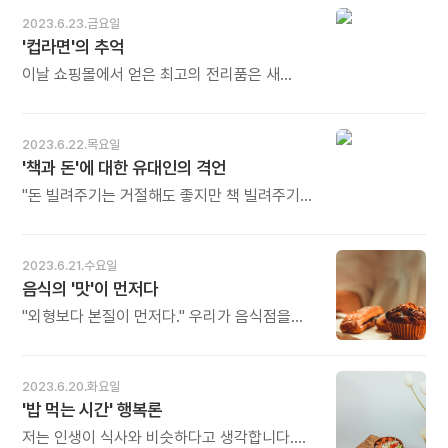
집으로서 완성된다. - 김정국의 《세상 모든
2023.6.23.금요일
엄마에게》 중에서 - * 어디 아이뿐이겠습니까.
'컵라면'의 추억
모든 관계가 그럴 것입니다. 스스로 설 수 있게
지혜롭게 선을 그어야 합니다. 선을 긋는 가장
이날 쇼핑몰에서 얻은 최고의 전리품은 새
적당할 때, 그 '때'를 놓치지 않아야 합니다.
속옷도 셔츠도 아닌 컵라면이었다. 꽤 큰
그리고 맹금류가 둥지 밖으로 아기새를
쇼핑몰이었던 만큼 2층인가 3층인가에 세계
밀어내듯 걱정을 눌러두고 믿음으로 바라봐야
각국의 잡화를 모아놓은 상점이 한 곳 있었는데,
2023.6.22.목요일
할 것입니다. 그것이 좋은 부모의 역할입니다.
거기서 무려 '김치면'과 '새우탕' 그리고
'책과 돈'에 대한 유대인의 격언
오늘도 많이 웃으세요.
'참깨라면'을 하나씩 구할 수 있었던 것이다.
이건 이동 중에, 먼 길을 가는 열차 안에서 특히
"돈 빌려주기는 거절해도 좋지만 책 빌려주기를
귀중한 식량이 될 것이었다. - 이묵돌의 《여로》
거절해서는 안 된다. 만약 책과 돈이 동시에 땅에
중에서 - * 맛은 세포가 기억합니다. 어린 시절
떨어져 있다면 먼저 책부터 집어 올려라." 이
자주 먹던 음식, 내 나라 음식은 그 자체로
격언을 보면 유대인이 얼마나 독서를
2023.6.21.수요일
보약입니다. 낯선 땅, 낯선 먹거리에 지쳐갈 때
중요시하는지 단적으로 알 수 있다. 그들에게
음식의 '맛'이 먼저다
우연히 만나는 컵라면은 임금님의 수라상이
독서는 일종의 신앙이다. 세계에서 독서를 가장
부럽지 않은 감동일 것입니다. 잃었던 입맛을
많이 하는 민족이 유대인이다. - 김태윤의
"외형보다 본질이 먼저다." 우리가 음식점을
되찾고, 타국 여행의 발걸음이 한결
《스스로 답을 찾는 아이》 중에서 - * 독서는
찾아갈 때 기대하는 건 그 음식점의 본사가 어느
가벼워집니다. 오늘도 많이 웃으세요.
개인을 살리고 민족을 일으킵니다. 독서하는
동네에 얼마나 멋지게 지어졌는지가 아니라
민족이어야 세계를 움직입니다. 하다못해
음식의 '맛'이다. 아무리 본사가 뉴욕 맨해튼
2023.6.20.화요일
누구에게도 조언을 구할 수 없을 때 책을 읽으면
한가운데 50층 건물로 자리 잡고 있어도,
'밥 먹는 시간' 행복론
답을 얻습니다. 우연히 꺼내든 책 속에 칼 융의
고객을 만족시키지 못한다면 아무 소용이 없다.
싱크로니시티처럼 절묘하게 답이 들어있습니다.
중요한 건 본질이다. - 현승원의 《네 마음이
저는 인생이 식사와 비슷하다고 생각합니다.