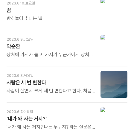
꽃받침과 꽃자루가 주머니 모양처럼 부풀어
2023.6.10.토요일
오르면서 꽃들을 안으로 감추는 것이다. 무화과
꿈
열매를 잘라보면 그 안에서 '작은 꽃들'을 발견할
수 있다. 꽃을 감추니까 사람들이 보지 못한
밤하늘에 빛나는 별
것이고, 열매가 열렸으니, 어쩔 수 없이 '꽃
없는 과일 무화과'로 이름 붙여졌다. - 유영만의
《끈기보다 끊기》 중에서 - * 아주 작아 보이지
2023.6.9.금요일
않는 꽃, 보이지 않기에 없다고 여겨진 꽃,
악순환
그러나 열매는 실하고 달아 바이블에서도
수없이 언급된 과일이 무화과입니다. 각
상처에 가시가 돋고, 가시가 누군가에게 상처를
존재마다 잘 보이지 않는 '작은 꽃들'이 몰래
입히고, 그 상처에 가시가 돋고, 가시가 또
숨겨져 있습니다. 자기만의 색깔과 향기를 품고
누군가에게 상처를 입히고. - 이적의 《이적의
시간을 기다리다 때가 되면 탐스러운 열매로
단어들》 중에서 - * 암세포도 본래 정상적인
2023.6.8.목요일
자기 존재를 드러냅니다. 작다고 가볍게 보면
세포였습니다. 어떤 연유로 생긴 상처가 주변에
사람은 세 번 변한다
절대 안됩니다. 오늘도 많이 웃으세요.
상처를 입히며 점점 덩치를 키워가다 결국에는
모두를 파멸로 이끌게 됩니다. 무심히 지나치지
사람이 살면서 크게 세 번 변한다고 한다. 처음이
말아야 할 것이 작은 상처입니다. 작은 것은 작은
사춘기인데, 이때는 자신보다는 주변 사람들을
것으로 끝나지 않습니다. 악순환의 시작입니다.
괴롭힌다. 다음은 중년기, 이 시기는 남들은
오늘도 많이 웃으세요.
모르는데 자신만 힘들고 괴롭다. 마지막은 역시
2023.6.7.수요일
죽을 때. 죽을 때 철나면 미워할 수도 미워하지
'내가 왜 사는 거지?'
않을 수도 없는 묘한 뭐... 그런 거. - 김정국의
《세상 모든 엄마에게》 중에서 - * 사람이 어찌
'내가 왜 사는 거지? 나는 누구지?'라는 질문은
세 번만 변하겠습니까. 삶에는 여러 변곡점이
정체성과 삶의 목적 정립이 필요한 시기임을