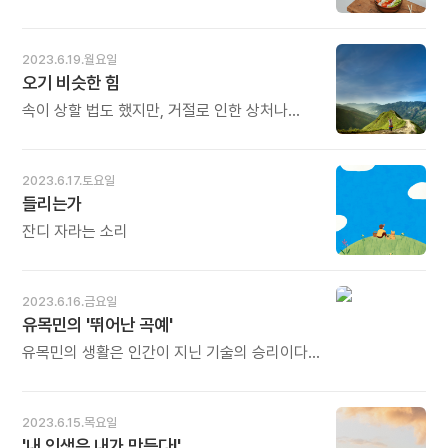
책은 스승들입니다. 연인입니다. 오늘도 많이
어디 있느냐》 중에서 - * 음식점의 성패는
식사의 목적은 식사를 끝내는 것이 아니라
웃으세요.
건물이나 간판에 있지 않습니다. 음식의 '맛'에
식사하는 시간을 즐기는 것입니다. 슬프게도
있습니다. 처음의 그 맛이 끝까지 유지되는
인생에서 꿈을 이루는 것에서만 의미를 찾고, 그
2023.6.19.월요일
'한결같은 맛'에 있습니다. 흔히 초심을 잃지
과정에서 의미를 찾지 못하는 사람들이 얼마나
오기 비슷한 힘
말라 합니다. 초심을 잃었을 때 본질을 망각하게
많은가요. 맛있는 음식을 먹고 난 후의 만족감도
되고, 놀랍게도 고객들은 그걸 꿰뚫어 보고
중요하지만, 식사를 마칠 때까지의 시간을
속이 상할 법도 했지만, 거절로 인한 상처나
발걸음을 멈추게 됩니다. 아무리 현란한 외관도
즐기는 것이 그보다 몇 배나 더 중요하다는
좌절감보다는 오기 비슷한 힘이 솟았다. 대개
결코 혀를 속이지 못합니다. 오늘도 많이
이치를 자신의 인생에도 적용해야 합니다. -
자존감이 낮은 사람은 이런 상황에서 인생을
웃으세요.
고다마 미쓰오의 《오타니 쇼헤이의 쇼타임》
통째로 곱씹으며 깊은 자괴감에 빠진다. '나는
2023.6.17.토요일
중에서 - * '밥 먹는 시간'도 사람마다 다릅니다.
이것밖에 안 되는 존재구나. 누구도 나와
들리는가
어떤 사람에게는 더없이 즐거운 시간이고, 어떤
함께하고 싶어 하지 않는구나. 인생을
사람에게는 그저 배를 채우는 포만감의 시간일
헛살았구나...' 반면에 자존감이 높은 사람은
잔디 자라는 소리
뿐입니다. '행복'은 결과가 아니라 과정에
나처럼 반응한다. '반드시 잘 해내서 내가 틀리지
있습니다. 모든 것은 아직 이루어지지 않았을 때
않았음을 보여줄 거야.' 그리고 그 일에 더
그 묘미가 있습니다. 구애하는 과정, 여행 준비,
열정적으로 뛰어든다. - 현승원의 《네 마음이
2023.6.16.금요일
꿈을 향해 정진할 때, 그때가 행복한 시간입니다.
어디 있느냐》 중에서 - * '오기'가 아닙니다.
유목민의 '뛰어난 곡예'
오늘도 많이 웃으세요.
자존감입니다. 자존감이 높은 사람은
일희일비하지 않습니다. 자기 자신에 대한 태산
유목민의 생활은 인간이 지닌 기술의 승리이다.
같은 믿음과 사랑이 있기 때문에 외부의
유목민들은 자신이 먹을 수 없는 거친 풀을
거절이나 타인의 잣대로 손상받지 않습니다.
길들인 가축의 우유와 고기로 바꾸어 생활을
인생의 역경과 환란은 더 열정적으로 더 큰
유지한다. 그리고 제철이건 제철이 아니건
2023.6.15.목요일
도전을 하도록 도와주는 촉매제일 뿐입니다.
헐벗고 메마른 초원 지대의 자생 식물에서
'내 인생은 내가 만든다!'