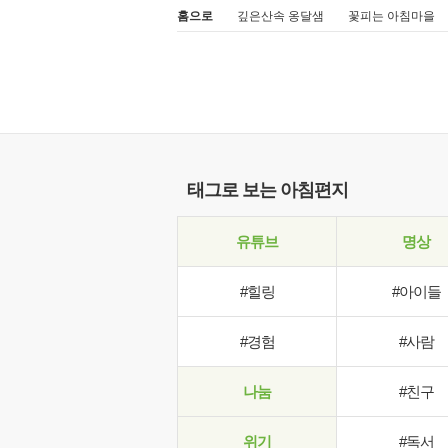
홈으로
깊은산속 옹달샘
꽃피는 아침마을
태그로 보는 아침편지
유튜브
명상
#힐링
#아이들
#경험
#사람
나눔
#친구
위기
#독서