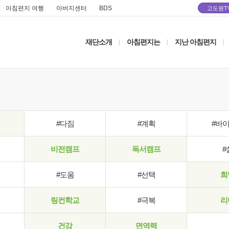
아침편지 여행
아버지센터
BDS
고도원T
재단소개
아침편지는
지난 아침편지
|
|
|
#다짐
#계획
#바
비전캠프
독서캠프
#
#도움
#선택
희
링컨학교
#극복
리
건강
면역력