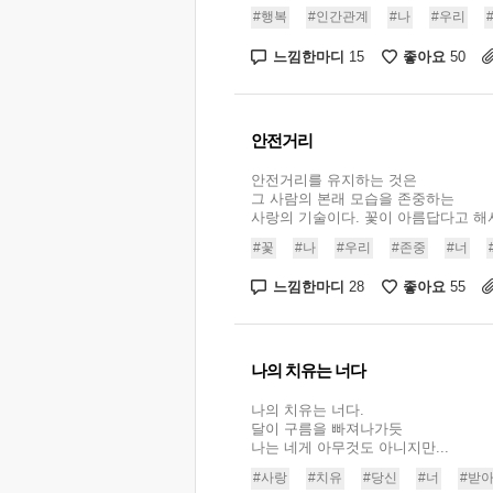
#행복
#인간관계
#나
#우리
느낌한마디
좋아요
15
50
안전거리
안전거리를 유지하는 것은
그 사람의 본래 모습을 존중하는
사랑의 기술이다. 꽃이 아름답다고 해서 
#꽃
#나
#우리
#존중
#너
느낌한마디
좋아요
28
55
나의 치유는 너다
나의 치유는 너다.
달이 구름을 빠져나가듯
나는 네게 아무것도 아니지만...
#사랑
#치유
#당신
#너
#받