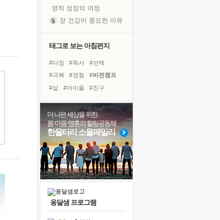
영적 성장의 여정
장 건강이 중요한 이유
신의 음성을 듣는다
흙이 된 몸으로 출근하는 여자
태그로 보는 아침편지
극과 극의 양 끝단
#다짐
#독서
#선택
내가 '나다움'을 찾는 길
#극복
#경험
#비전캠프
피해 갈 수 없는 사건들
#삶
#아이들
#친구
처음 손을 잡았던 날
#면역력
#건강
꿈이 실제가 되는 것
#독서캠프
#도움
#나눔
더 나은 세상을 위한
'말 타는 법'을 먼저
몸·마음·영혼의 힐링공동체
#리더
#계획
#사람
졸업식 사진을 보며
한울타리 소울패밀리
#유튜브
#링컨학교
극심한 변비, 어깨결림, 수면 장애
#바이러스
#희망
#힐링
아픈 아버지를 위한 공간 설계
#위기
#명상
슬럼프
보고 싶은 어머니
유년 시절의 부산 영도 바다
옹달샘 프로그램
못된 꼰대들