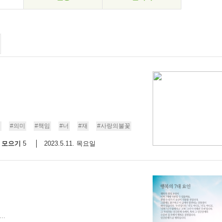
리
#의미
#책임
#너
#재
#사랑의불꽃
모으기
2023.5.11. 목요일
5
..