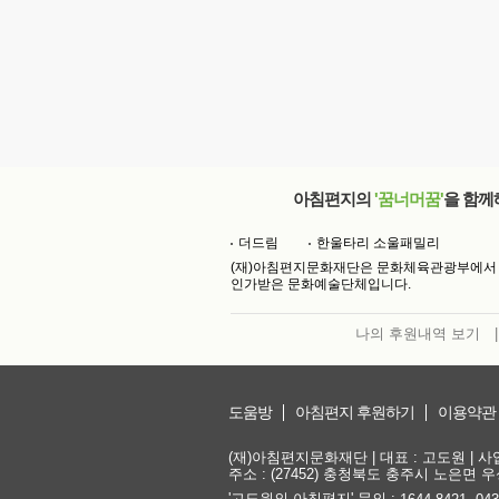
아침편지의
'꿈너머꿈'
을 함께
더드림
한울타리 소울패밀리
(재)아침편지문화재단은 문화체육관광부에서
인가받은 문화예술단체입니다.
나의 후원내역 보기
|
도움방
아침편지 후원하기
이용약관
(재)아침편지문화재단 | 대표 : 고도원 | 사업자
주소 : (27452) 충청북도 충주시 노은면 우성
'고도원의 아침편지' 문의 :
,