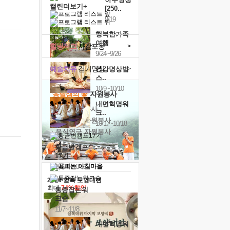
캘린더보기+
[250..
9/19
행복한가족
여행
힐링허그
사감포옹
>
9/24~9/26
예술치유
걷기명상
>
건강명상법
스..
10/9~10/10
'옹달샘의 꽃'
자원봉사
내면혁명워
· 청년 자원봉사
크..
· 금빛청년 자원봉사
10/17~10/18
· 음식연구 자원봉사
황금변캠프
17기
10/30~10/31
2026 말복 보양대전
최대
74%할인
통증잡는워
크숍
11/7~11/8
내면혁명워