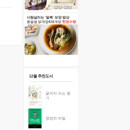
크..
12/12~12/13
사람살리는 '말복' 보양 밥상
옹달샘 닭개장&채개장
한정수량
12월 추천도서
끝까지 쓰는 용
기
영양의 비밀