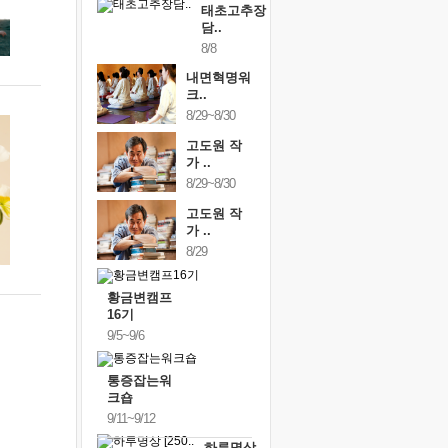
태초고추장
담..
8/8
내면혁명워
크..
8/29~8/30
고도원 작
가 ..
8/29~8/30
고도원 작
가 ..
8/29
황금변캠프
16기
9/5~9/6
통증잡는워
크숍
9/11~9/12
하루명상