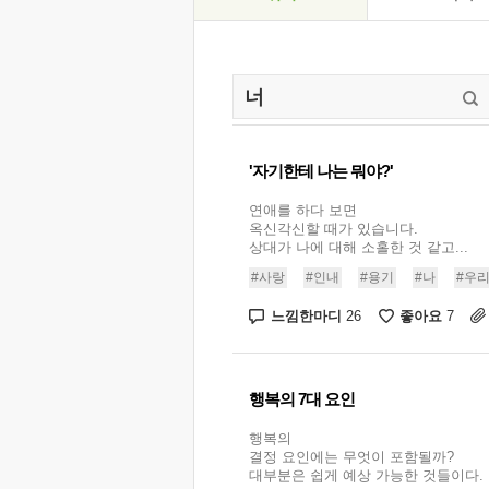
'자기한테 나는 뭐야?'
연애를 하다 보면
옥신각신할 때가 있습니다.
상대가 나에 대해 소홀한 것 같고...
#사랑
#인내
#용기
#나
#우
느낌한마디
좋아요
26
7
행복의 7대 요인
행복의
결정 요인에는 무엇이 포함될까?
대부분은 쉽게 예상 가능한 것들이다. .