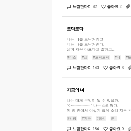
느낌한마디
좋아요
82
2
토닥토닥
나는 너를 토닥거리고
너는 나를 토닥거린다.
삶이 자꾸 아프다고 말하고...
#미소
#삶
#토닥토닥
#너
#
느낌한마디
좋아요
140
3
지금의 너
나는 대체 무엇이 될 수 있을까.
"아---------------!" 나는 소리쳤다.
이 방 안에서 이렇게 크게 소리 지른 건 
#방향
#지금
#최선
#너
느낌한마디
좋아요
154
0