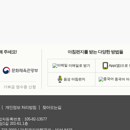
해 주세요!
아침편지를 받는 다양한 방법들
이메일로 받기
App(앱)으로
중국어 
음성 아침편지
기부금 영수증 신청
개인정보 처리방침
찾아오는길
등록번호 : 105-82-13577
1길 201-61,1층
/ '아침편지여행'문의 :