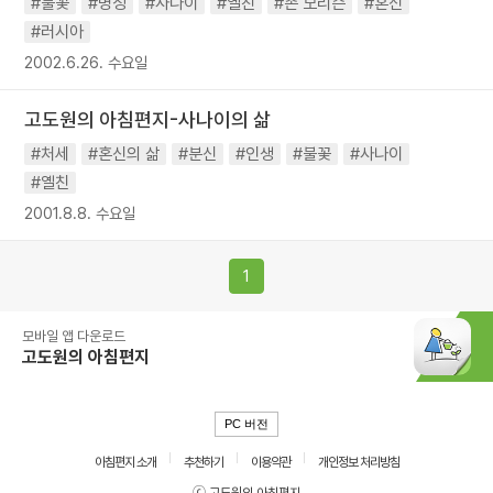
#불꽃
#명성
#사나이
#옐친
#존 모리슨
#혼신
#러시아
2002.6.26. 수요일
고도원의 아침편지-사나이의 삶
#처세
#혼신의 삶
#분신
#인생
#불꽃
#사나이
#옐친
2001.8.8. 수요일
1
모바일 앱 다운로드
고도원의 아침편지
PC 버전
아침편지 소개
추천하기
이용약관
개인정보 처리방침