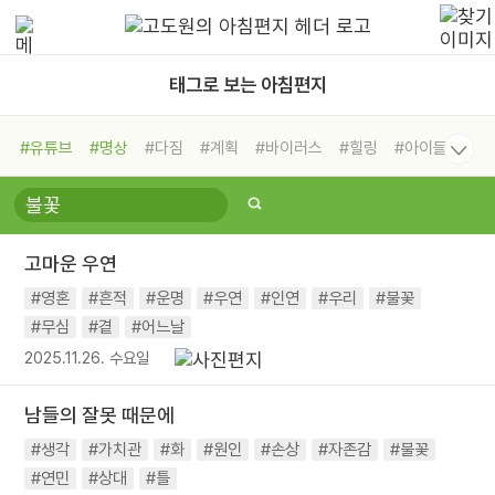
태그로 보는 아침편지
#유튜브
#명상
#다짐
#계획
#바이러스
#힐링
#아이들
#비전캠프
#독서캠프
#삶
#경험
#사람
#도움
#선택
#희망
#나눔
#친구
#링컨학교
#극복
#리더
#위기
고마운 우연
#독서
#건강
#면역력
#영혼
#흔적
#운명
#우연
#인연
#우리
#불꽃
#무심
#곁
#어느날
2025.11.26. 수요일
남들의 잘못 때문에
#생각
#가치관
#화
#원인
#손상
#자존감
#불꽃
#연민
#상대
#틀