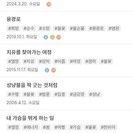
2024.3.20. 수요일
용광로
#희망
#순수
#소망
#불꽃
#불순물
#용광로
#염원
2019.10.1. 화요일
치유를 찾아가는 여정
#열정
#치유
#상처
#아픔
#여정
#겸허
#불꽃
2015.11.17. 화요일
성냥불을 팍 긋는 것처럼
#수행
#불꽃
#법륜
#집중
#금강경
#성냥
2006.4.12. 수요일
내 가슴을 뛰게 하는 일
#열정
#에너지
#꿈
#여행
#가슴
#불꽃
#한비야