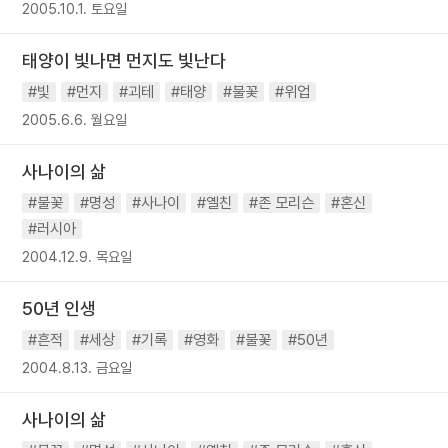
2005.10.1. 토요일
태양이 빛나면 먼지도 빛난다
#빛
#먼지
#괴테
#태양
#불꽃
#위업
2005.6.6. 월요일
사나이의 삶
#불꽃
#명성
#사나이
#옐친
#존 모리슨
#혼신
#러시아
2004.12.9. 목요일
50년 인생
#흔적
#세상
#기록
#영화
#불꽃
#50년
2004.8.13. 금요일
사나이의 삶