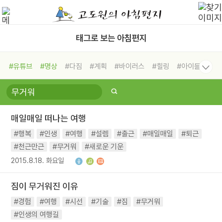
태그로 보는 아침편지
#유튜브
#명상
#다짐
#계획
#바이러스
#힐링
#아이들
#비전캠프
#독서캠프
#삶
#경험
#사람
#도움
#선택
#희망
#나눔
#친구
#링컨학교
#극복
#리더
#위기
매일매일 떠나는 여행
#독서
#건강
#면역력
#행복
#인생
#여행
#설렘
#출근
#매일매일
#퇴근
#천근만근
#무거워
#새로운 기운
2015.8.18. 화요일
짐이 무거워진 이유
#경험
#여행
#시선
#기술
#짐
#무거워
#인생의 여행길