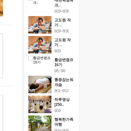
건강명상법
내면혁명워
건강명상
..
크..
스..
/9~10/10
8/29~8/30
10/9~10/10
내면혁명워
고도원 작
내면혁명
..
가 ..
크..
/17~10/18
8/29~8/30
10/17~10/18
황금변캠프
고도원 작
황금변캠
7기
가 ..
17기
/30~10/31
8/29
10/30~10/31
통증잡는워
황금변캠프
통증잡는
크숍
16기
크숍
/7~11/8
9/5~9/6
11/7~11/8
내면혁명워
통증잡는워
내면혁명
..
크숍
크..
/12~12/13
9/11~9/12
12/12~12/13
하루명상
[250..
9/19
행복한가족
여행
9/24~9/26