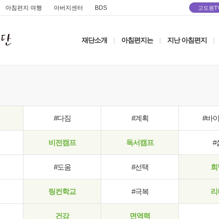
아침편지 여행
아버지센터
BDS
고도원T
재단소개
아침편지는
지난 아침편지
|
|
|
#다짐
#계획
#바
비전캠프
독서캠프
#
#도움
#선택
희
링컨학교
#극복
리
건강
면역력