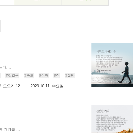
....
요
#첫걸음
#속도
#어깨
#짐
#절반
모으기
2023.10.11. 수요일
12
거리를 ...