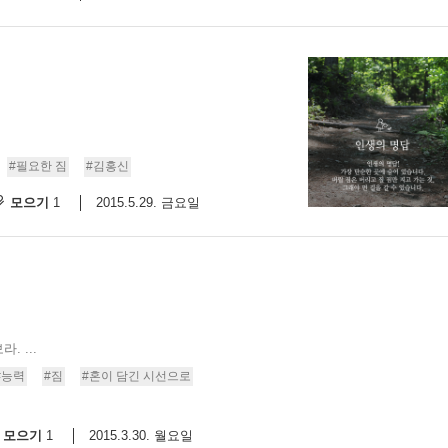
#필요한 짐
#김홍신
모으기
2015.5.29. 금요일
1
 ...
#능력
#짐
#혼이 담긴 시선으로
모으기
2015.3.30. 월요일
1