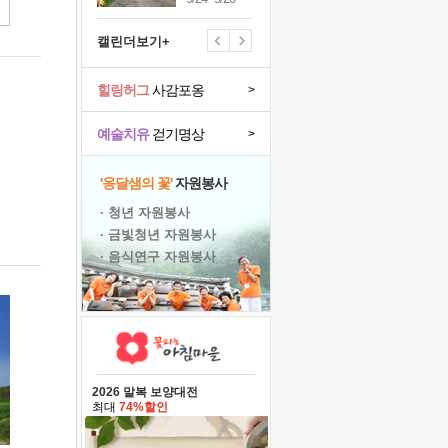
캘린더보기+
힐링허그
사감포옹
>
예술치유
걷기명상
>
'옹달샘의 꽃'
자원봉사
· 청년 자원봉사
· 금빛청년 자원봉사
· 음식연구 자원봉사
2026 말복 보양대전
최대
74%할인