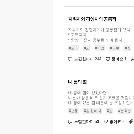
지휘자와 경영자의 공통점
지휘자와 경영자에게 공통점이 있다.
* 고독하다.
* 항상 꾸준히 공부를 해야 한다....
#고독
#꿈
#사람
#공부
#짐
느낌한마디
좋아요
244
1
내 등의 짐
내 등에 짐이 없었다면
나는 세상을 바로 살지 못했을 것입니
내 등에 있는 짐 때문에 늘 조심하면서 .
#선물
#말 한마디
#짐
#정호승
느낌한마디
좋아요
53
2