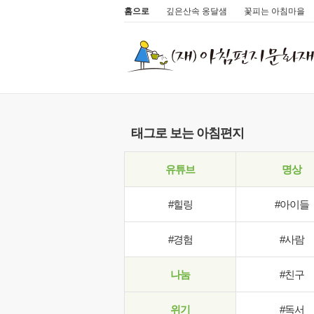
홈으로
깊은산속 옹달샘
꽃피는 아침마을
태그로 보는 아침편지
유튜브
명상
#힐링
#아이들
#경험
#사람
나눔
#친구
위기
#독서