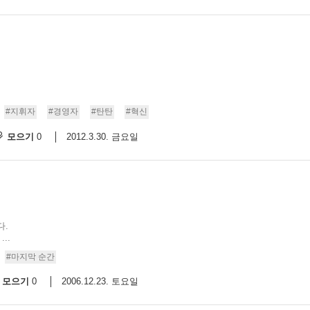
#지휘자
#경영자
#탄탄
#혁신
모으기
2012.3.30. 금요일
0
다.
..
#마지막 순간
모으기
2006.12.23. 토요일
0