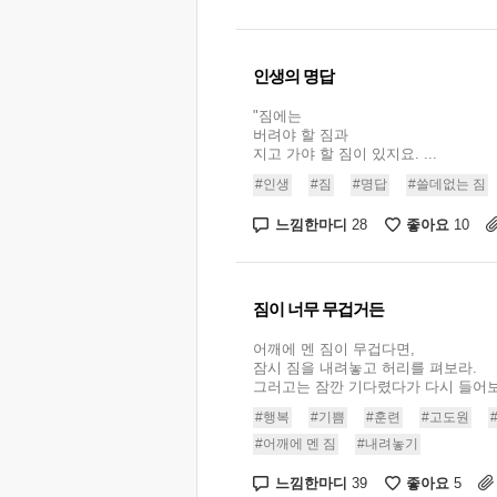
인생의 명답
"짐에는
버려야 할 짐과
지고 가야 할 짐이 있지요. ...
#인생
#짐
#명답
#쓸데없는 짐
느낌한마디
좋아요
28
10
짐이 너무 무겁거든
어깨에 멘 짐이 무겁다면,
잠시 짐을 내려놓고 허리를 펴보라.
그러고는 잠깐 기다렸다가 다시 들어보라.
#행복
#기쁨
#훈련
#고도원
#어깨에 멘 짐
#내려놓기
느낌한마디
좋아요
39
5