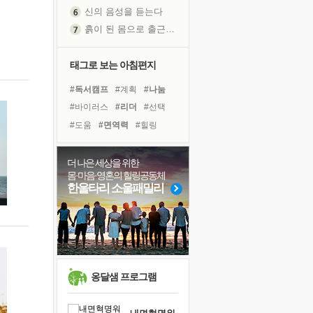
신의 음성을 듣는다
흙이 된 몸으로 출근하는 여자
극과 극의 양 끝단
내가 '나다움'을 찾는 길
태그로 보는 아침편지
피해 갈 수 없는 사건들
#독서캠프
#계획
#나눔
처음 손을 잡았던 날
#바이러스
#리더
#선택
꿈이 실제가 되는 것
#도움
#면역력
#힐링
'말 타는 법'을 먼저
#경험
#사람
#아이들
졸업식 사진을 보며
#독서
#다짐
#유튜브
더 나은 세상을 위한
극심한 변비, 어깨결림, 수면 장애
몸·마음·영혼의 힐링공동체
#극복
#희망
#명상
아픈 아버지를 위한 공간 설계
한울타리 소울패밀리
#링컨학교
#삶
#건강
슬럼프
#비전캠프
#위기
#친구
보고 싶은 어머니
유년 시절의 부산 영도 바다
못된 꼰대들
희망이란
옹달샘 프로그램
'모른다'는 것