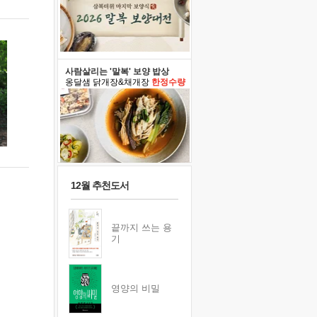
사람살리는 '말복' 보양 밥상
옹달샘 닭개장&채개장
한정수량
12월 추천도서
끝까지 쓰는 용
기
영양의 비밀