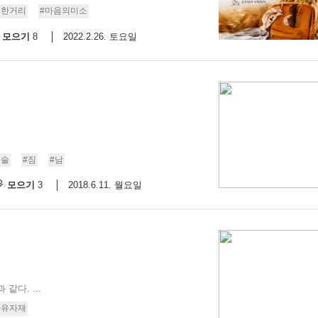
선한거리
#마음의미소
스
10
모으기
2022.2.26. 토요일
8
크
10
1
10
기술
#짐
#남
11
모으기
2018.6.11. 월요일
3
크
12
같다. ...
자유자재