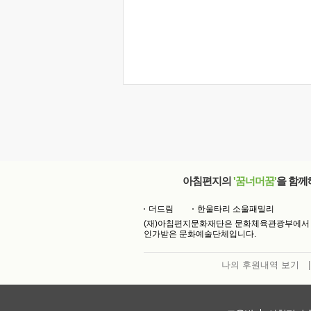
아침편지의
'꿈너머꿈'
을 함께
더드림
한울타리 소울패밀리
(재)아침편지문화재단은 문화체육관광부에서
인가받은 문화예술단체입니다.
나의 후원내역 보기
|