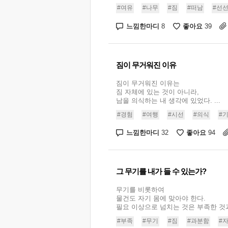
#여유
#나무
#짐
#떠남
#선
느낌한마디
좋아요
8
39
짐이 무거워진 이유
짐이 무거워진 이유는
짐 자체에 있는 것이 아니라,
남을 의식하는 내 생각에 있었다. ...
#경험
#여행
#시선
#의식
#
느낌한마디
좋아요
32
94
그 무기를 내가 들 수 있는가?
무기를 비롯하여
물건도 자기 몸에 맞아야 한다.
필요 이상으로 넘치는 것은 부족한 것과 
#부족
#무기
#짐
#과분함
#