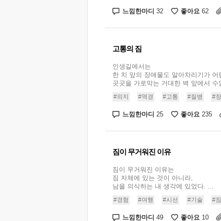
느낌한마디
좋아요
32
62
고통의 짐
인생길에서는
한 치 앞의 장애물도 알아차리기가 어
곳곳을 가로막는 거대한 벽 앞에서 수없
#의지
#역경
#고통
#질병
#
느낌한마디
좋아요
25
235
짐이 무거워진 이유
짐이 무거워진 이유는
짐 자체에 있는 것이 아니라,
남을 의식하는 내 생각에 있었다. ...
#경험
#여행
#시선
#기술
#
느낌한마디
좋아요
49
10