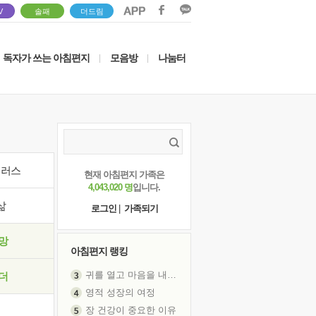
V
솔패
더드림
독자가 쓰는 아침편지
모음방
나눔터
|
|
이러스
현재 아침편지 가족은
4,043,020 명
입니다.
삶
로그인
|
가족되기
망
아침편지 랭킹
귀를 열고 마음을 내어주고
더
영적 성장의 여정
장 건강이 중요한 이유