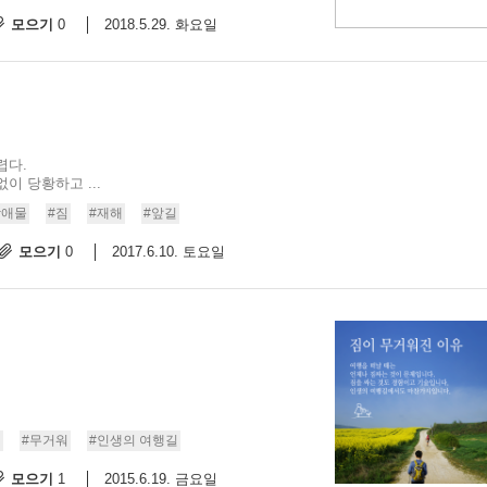
모으기
2018.5.29. 화요일
0
렵다.
이 당황하고 ...
장애물
#짐
#재해
#앞길
모으기
2017.6.10. 토요일
0
짐
#무거워
#인생의 여행길
모으기
2015.6.19. 금요일
1