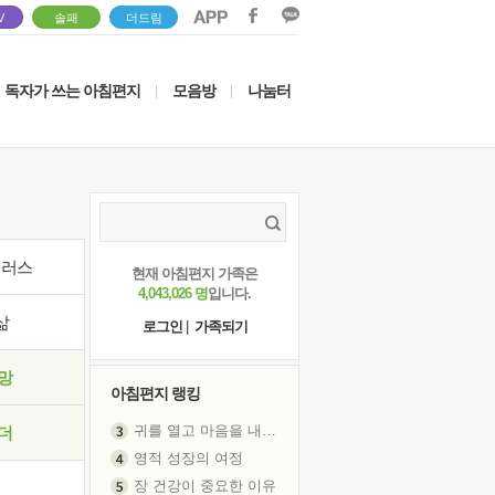
V
솔패
더드림
독자가 쓰는 아침편지
모음방
나눔터
|
|
이러스
현재 아침편지 가족은
4,043,026 명
입니다.
삶
로그인
|
가족되기
망
아침편지 랭킹
귀를 열고 마음을 내어주고
더
영적 성장의 여정
장 건강이 중요한 이유