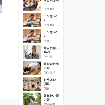
건강명상법
내면혁명워
건강명상
..
크..
스..
/9~10/10
8/29~8/30
10/9~10/10
내면혁명워
고도원 작
내면혁명
..
가 ..
크..
/17~10/18
8/29~8/30
10/17~10/18
황금변캠프
고도원 작
황금변캠
7기
가 ..
17기
/30~10/31
8/29
10/30~10/31
통증잡는워
황금변캠프
통증잡는
크숍
16기
크숍
/7~11/8
9/5~9/6
11/7~11/8
내면혁명워
통증잡는워
내면혁명
..
크숍
크..
/12~12/13
9/11~9/12
12/12~12/13
하루명상
[250..
9/19
행복한가족
여행
9/24~9/26