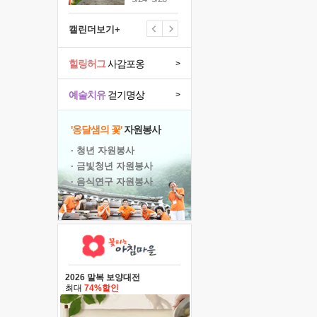
캘린더보기+
힐링허그
사감포옹
>
예술치유
걷기명상
>
'옹달샘의 꽃'
자원봉사
· 청년 자원봉사
· 금빛청년 자원봉사
· 음식연구 자원봉사
2026 말복 보양대전
최대
74%할인