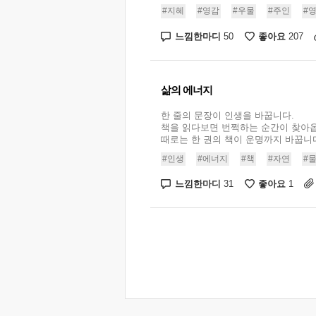
#지혜
#영감
#우물
#주인
#
느낌한마디
좋아요
50
207
삶의 에너지
한 줄의 문장이 인생을 바꿉니다.
책을 읽다보면 번쩍하는 순간이 찾아
때로는 한 권의 책이 운명까지 바꿉니다.
#인생
#에너지
#책
#자연
#
느낌한마디
좋아요
31
1