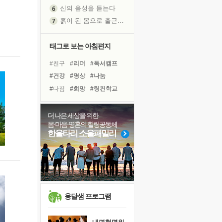
신의 음성을 듣는다
흙이 된 몸으로 출근하는 여자
극과 극의 양 끝단
내가 '나다움'을 찾는 길
태그로 보는 아침편지
피해 갈 수 없는 사건들
#친구
#리더
#독서캠프
처음 손을 잡았던 날
#건강
#명상
#나눔
꿈이 실제가 되는 것
#다짐
#희망
#링컨학교
'말 타는 법'을 먼저
#독서
#유튜브
졸업식 사진을 보며
#비전캠프
#사람
#계획
더 나은 세상을 위한
극심한 변비, 어깨결림, 수면 장애
몸·마음·영혼의 힐링공동체
#선택
#삶
#아이들
아픈 아버지를 위한 공간 설계
한울타리 소울패밀리
#경험
#면역력
#위기
슬럼프
#힐링
#바이러스
#도움
보고 싶은 어머니
#극복
유년 시절의 부산 영도 바다
못된 꼰대들
희망이란
옹달샘 프로그램
'모른다'는 것