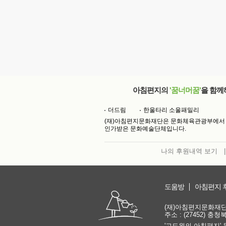
아침편지의
'꿈너머꿈'
을 함께
더드림
한울타리 소울패밀리
(재)아침편지문화재단은 문화체육관광부에서
인가받은 문화예술단체입니다.
나의 후원내역 보기
|
도움방
아침편지 
(재)아침편지문화재단 | 
주소 : (27452) 충
'고도원의 아침편지' 