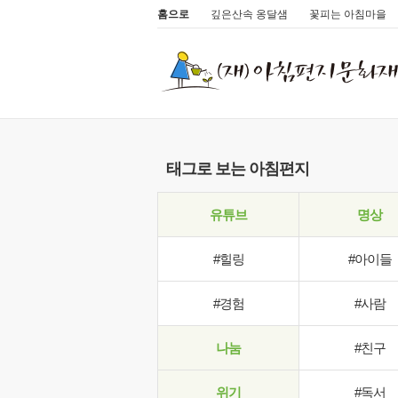
홈으로
깊은산속 옹달샘
꽃피는 아침마을
태그로 보는 아침편지
유튜브
명상
#힐링
#아이들
#경험
#사람
나눔
#친구
위기
#독서