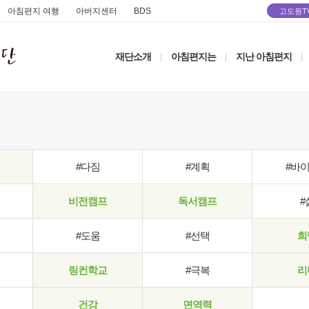
아침편지 여행
아버지센터
BDS
고도원T
재단소개
아침편지는
지난 아침편지
|
|
|
#다짐
#계획
#바
비전캠프
독서캠프
#
#도움
#선택
희
링컨학교
#극복
리
건강
면역력