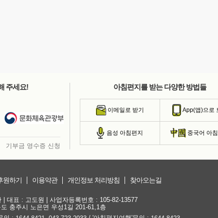
해 주세요!
아침편지를 받는 다양한 방법들
이메일로 받기
App(앱)으로
음성 아침편지
중국어 아
기부금 영수증 신청
후원하기
이용약관
개인정보 처리방침
찾아오는길
대표 : 고도원 | 사업자등록번호 : 105-82-13577
청북도 충주시 노은면 우성1길 201-61,1층
문의 :
,
/ '아침편지여행'문의 :