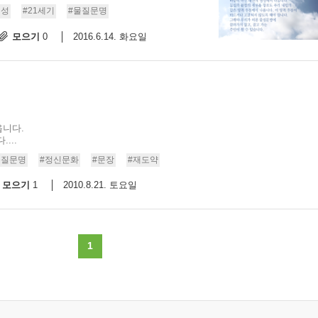
영성
#21세기
#물질문명
스
10
모으기
2016.6.14. 화요일
0
크
10
1
10
옵니다.
...
물질문명
#정신문화
#문장
#재도약
11
모으기
2010.8.21. 토요일
1
크
12
1