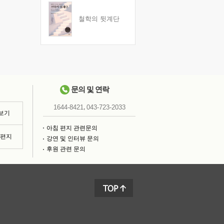
철학의 뒷계단
문의 및 연락
,
1644-8421
043-723-2033
 보기
아침 편지 관련문의
침편지
강연 및 인터뷰 문의
후원 관련 문의