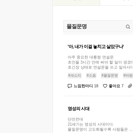
'아, 내가 이걸 놓치고 살았구나'
아주 중요한 대통령 연설문
초안을 3시간 안에 써야 할 일이 생겼다
초긴장 상태로 연설문을 쓰고 일어서다가
#새소리
#소음
#물질문명
#바
느낌한마디
좋아요
18
7
영성의 시대
단언컨대
21세기는 영성의 시대이다.
물질문명이 고도화될수록 사람들은 ...