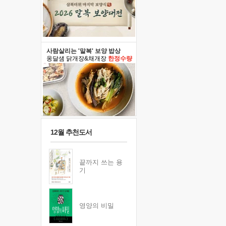
사람살리는 '말복' 보양 밥상
옹달샘 닭개장&채개장
한정수량
12월 추천도서
끝까지 쓰는 용
기
영양의 비밀