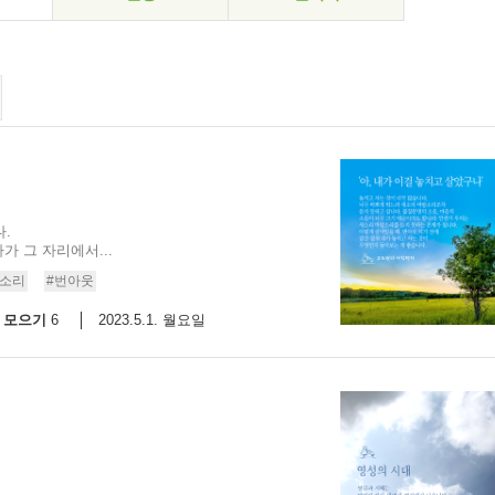
.
 그 자리에서...
람소리
#번아웃
모으기
2023.5.1. 월요일
6